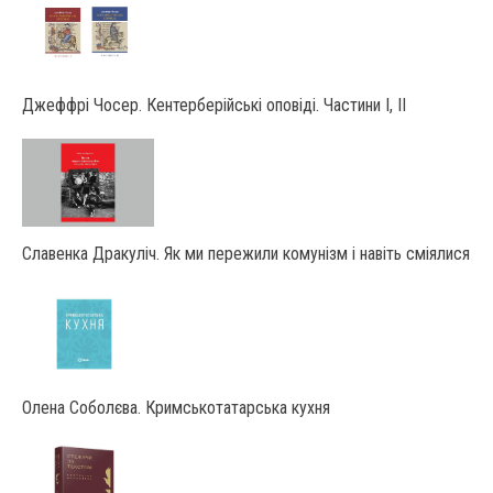
Джеффрі Чосер. Кентерберійські оповіді. Частини І, ІІ
Славенка Дракуліч. Як ми пережили комунізм і навіть сміялися
Олена Соболєва. Кримськотатарська кухня