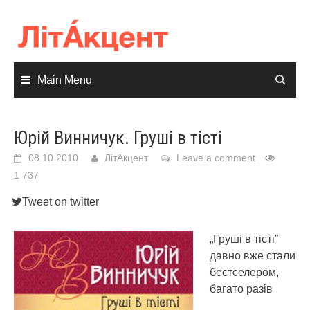
Skip
to
content
Main Menu
Юрій Винничук. Груші в тісті
08.10.2010
ЛітАкцент
Leave a comment
1 737
Tweet on twitter
„Груші в тісті”
давно вже стали
бестселером,
багато разів