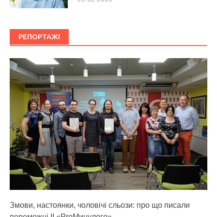
РЕПОРТАЖІ
Змови, настоянки, чоловічі сльози: про що писали
переможці ІІ «ProМинулого»