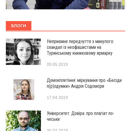
БЛОГИ
Неприємне передчуття з минулого:
скандал із неофашистами на
Туринському книжковому ярмарку
09.05.2019
Думокплетіння: міркування про «Бесіди
п(р)одумки» Андрія Содомори
17.04.2019
Університет. Довіра: про плагіат по-
чеськи
26.02.2019