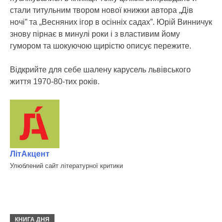
стали титульним твором нової книжки автора „Дів
ночі” та „Весняних ігор в осінніх садах”. Юрій Винничук
знову пірнає в минулі роки і з властивим йому
гумором та шокуючою щирістю описує пережите.
Відкрийте для себе шалену карусель львівського
життя 1970-80-тих років.
ЛітАкцент
Улюблений сайт літературної критики
КНИГА ДНЯ