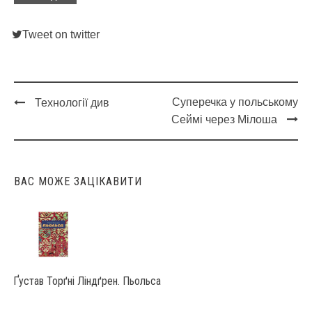
Tweet on twitter
Суперечка у польському
Технології див
Post
Сеймі через Мілоша
navigation
ВАС МОЖЕ ЗАЦІКАВИТИ
Ґустав Торґні Ліндґрен. Пьольса