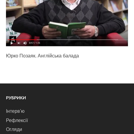
Юрко Позаяк. Англійська балада
РУБРИКИ
Інтерв'ю
Рефлексії
Огляди