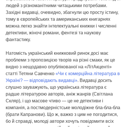
людей з різноманітними читацькими потребами.
Західні видавці, очевидно, збагнули цю просту істину,
тому в європейських та американських книгарнях
можна легко знайти інтелектуальні книжки і численні
детективи, жіночі романи, фентезі та наукову
фантастику.
Натомість український книжковий ринок досі має
проблеми з пропозицією творів на різні смаки, як це
видно з нещодавно опублікованої на «ЛітАкценті»
статті Тетяни Савченко
«Чи є комерційна література в
Україні? — відповідають видавці»
. Видавці досить
слушно зауважують, що українська література є
радше літературою авторів, аніж жанрів (Світлана
Скляр), і що масове чтиво — це не детективи і
компанія, а постмодерністське молодіжне бла-бла-бла
(брати Капранови). Що ж, важко з цим не погодитися,
бо й справді, молоді автори хочуть повідомити всіх