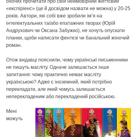
охочих прочитати про свій неймовірний життєвий
«експіріенс» (це й досвідом назвати не можна) у 20-25
років. Автори, які собі вже зробили ім’я на
інтелектуальних та/або епатажних творах (Юрій
Андрухович чи Оксана Забужко), не хочуть опускати
планки, щоби написати фентезі чи банальний жіночий
роман.
Отож видавці пояснили, чому українські письменники
не пишуть масліту. Одначе залишається інше
запитання: чому практично немає масліту
українською? Адже є іноземний, який потрібно
перекладати, але який чомусь залишається
неперекладеним або перекладений російською.
Мені
можуть