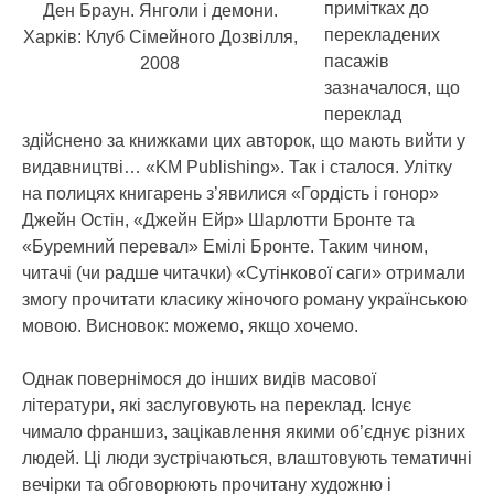
примітках до
Ден Браун. Янголи і демони.
перекладених
Харків: Клуб Сімейного Дозвілля,
пасажів
2008
зазначалося, що
переклад
здійснено за книжками цих авторок, що мають вийти у
видавництві… «KM Publishing». Так і сталося. Улітку
на полицях книгарень з’явилися «Гордість і гонор»
Джейн Остін, «Джейн Ейр» Шарлотти Бронте та
«Буремний перевал» Емілі Бронте. Таким чином,
читачі (чи радше читачки) «Сутінкової саги» отримали
змогу прочитати класику жіночого роману українською
мовою. Висновок: можемо, якщо хочемо.
Однак повернімося до інших видів масової
літератури, які заслуговують на переклад. Існує
чимало франшиз, зацікавлення якими об’єднує різних
людей. Ці люди зустрічаються, влаштовують тематичні
вечірки та обговорюють прочитану художню і