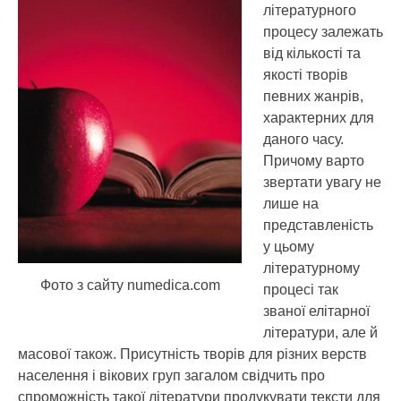
літературного
процесу залежать
від кількості та
якості творів
певних жанрів,
характерних для
даного часу.
Причому варто
звертати увагу не
лише на
представленість
у цьому
літературному
Фото з сайту numedica.com
процесі так
званої елітарної
літератури, але й
масової також. Присутність творів для різних верств
населення і вікових груп загалом свідчить про
спроможність такої літератури продукувати тексти для