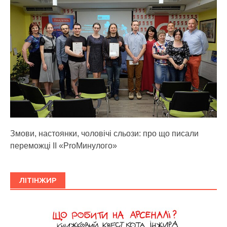
Змови, настоянки, чоловічі сльози: про що писали
переможці ІІ «ProМинулого»
ЛІТІНЖИР