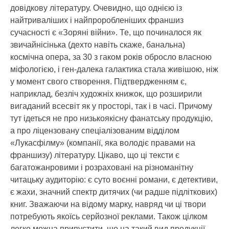
довідкову літературу. Очевидно, що однією із
найтриваліших і найпроробленіших франшиз
сучасності є «Зоряні війни». Те, що починалося як
звичайнісінька (дехто навіть скаже, банальна)
космічна опера, за 30 з гаком років обросло власною
міфологією, і ген-далека галактика стала живішою, ніж
у момент свого створення. Підтвердженням є,
наприклад, безліч художніх книжок, що розширили
вигаданий всесвіт як у просторі, так і в часі. Причому
тут ідеться не про низькоякісну фанатську продукцію,
а про ліцензовану спеціалізованим відділом
«Лукасфілму» (компанії, яка володіє правами на
франшизу) літературу. Цікаво, що ці тексти є
багатожанровими і розраховані на різноманітну
читацьку аудиторію: є суто воєнні романи, є детективи,
є жахи, значний спектр дитячих (чи радше підліткових)
книг. Зважаючи на відому марку, навряд чи ці твори
потребують якоїсь серйозної реклами. Також цілком
легко можна припустити, що на такий вид продукції