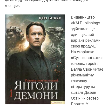
місяць».
Видавництво
«KM Publishing»
здійснило ще
один цікавий
варіант реклами
своєї продукції.
На сторінках
«Сутінкової саги»
головна героїня
Белла Свон читає
різноманітну
класичну
літературу на
кшталт Джейн
Остін чи сестер
Бронте. У