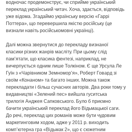
водночас продемонструє, чи сприйме український
переклад український читач. Хоча, здається, відповідь
уже відома. Згадаймо українську версію «Гаррі
Поттера», що перевершила якістю російську (це
визнали навіть російськомовні українці).
Далі можна звернутися до перекладу визнаної
класики різних жанрів масліту. При цьому слід
пам’ятати, що класика фентезі, наприклад, не
вичерпується одним лише Толкіном. Є ще Урсула Ле
Гуїн з «Чарівником Земномор’я», Роберт Говард зі
своїм «Конаном» та багато інших. Можна також
перекладати і більш сучасних авторів. Два роки тому у
видавництві «Зелений пес» вийшла гуситська
трилогія Анджея Сапковського. Було б приємно
бачити український переклад його Відьмацької саги.
До речі, переклад цих романів може бути чудовим
маркетинговим ходом, адже у 2011 р. виходить
комп’ютерна гра «Відьмак 2», що є сюжетним