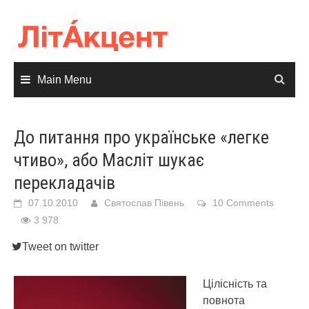
Skip
to
content
Main Menu
До питання про українське «легке
чтиво», або Масліт шукає
перекладачів
07.10.2010
Святослав Півень
10 Comments
3 978
Tweet on twitter
Цілісність та
повнота