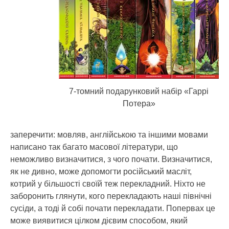
7-томний подарунковий набір «Гаррі
Потера»
заперечити: мовляв, англійською та іншими мовами
написано так багато масової літератури, що
неможливо визначитися, з чого почати. Визначитися,
як не дивно, може допомогти російський масліт,
котрий у більшості своїй теж перекладний. Ніхто не
заборонить глянути, кого перекладають наші північні
сусіди, а тоді й собі почати перекладати. Попервах це
може виявитися цілком дієвим способом, який