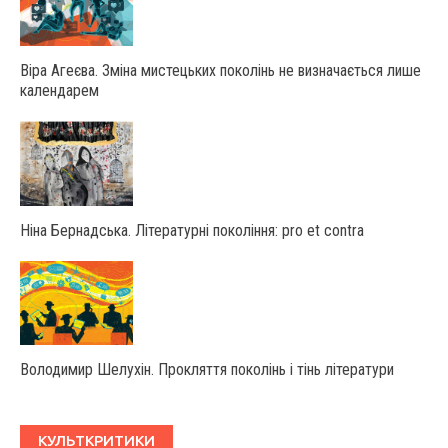
Віра Агеєва. Зміна мистецьких поколінь не визначається лише
календарем
Ніна Бернадська. Літературні покоління: pro et contra
Володимир Шелухін. Прокляття поколінь і тінь літератури
КУЛЬТКРИТИКИ