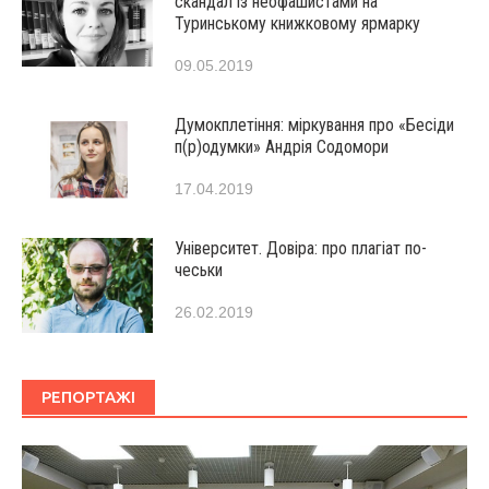
скандал із неофашистами на
Туринському книжковому ярмарку
09.05.2019
Думокплетіння: міркування про «Бесіди
п(р)одумки» Андрія Содомори
17.04.2019
Університет. Довіра: про плагіат по-
чеськи
26.02.2019
РЕПОРТАЖІ