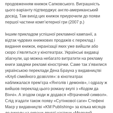
продовженням книжок Сапковського. Виграшність
цього варіанту підтверджує англо-американський
досвід. Там вихід цих книжок приурочили до появи
першої частини комп’ютерної гри (2007 р.)
Іншим прикладом успішної рекламної кампанії, а
відтак чудових книжкових продажів є переклад і
видання книжок, екранізації яких уже вийшли або
скоро з’являться у кінотеатрах. Українські видавці
збагнули, що можна небагато витратити на рекламу
книги завдяки рекламі кінострічки. Саме так з’явилися
українською переклади Дена Брауна у видавництві
«Клуб сімейного дозвілля»: в кінотеатрах
наближалася прем’єра «Янголів і демонів», і одразу ж
вийшов переклад цього роману вкупі з «Кодом да
Вінчі». А згодом сюди ж додався «Втрачений символ».
Слід згадати також появу «Сутінкової саги» Стефені
Маєр у видавництві «KM Publishing» за кілька місяців
до виходу на екрани другої частини «Молодий