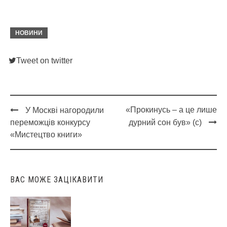
НОВИНИ
Tweet on twitter
«Прокинусь – а це лише
У Москві нагородили
Post
переможців конкурсу
дурний сон був» (с)
navigation
«Мистецтво книги»
ВАС МОЖЕ ЗАЦІКАВИТИ