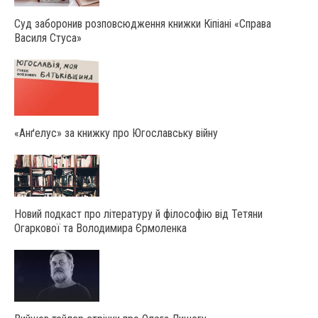
Суд заборонив розповсюдження книжки Кіпіані «Справа
Василя Стуса»
«Анґелус» за книжку про Югославську війну
Новий подкаст про літературу й філософію від Тетяни
Огаркової та Володимира Єрмоленка