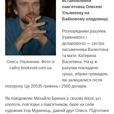
встановлення
пам’ятника Олесеві
Ульяненку на
Байковому кладовищі.
Розпорядники рахунків
(гривневого і
доларового) — сестра
письменника Валентина
та мати Катерина
Олесь Ульяненко. Фото із
Василівна. На ці ж
сайту bookvoid.com.ua
рахунки покладено
гроші, зібрані громадою,
які залишилися після
похорону. Це 20535 гривень і 2500 доларів.
Як повідомляє Михайло Бриних у своєму блозі, усі
клопоти, пов’язані з пам’ятником, бере на себе
художник Ігор Муринець, давній друг Олеся. Підготовчі