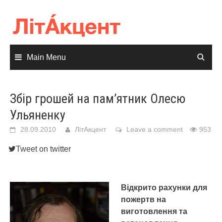
Skip
to
content
Main Menu
Збір грошей на пам’ятник Олесю
Ульяненку
28.09.2010
ЛітАкцент
Leave a comment
953
Tweet on twitter
Відкрито рахунки для
пожертв на
виготовлення та