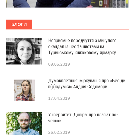
БЛОГИ
Неприємне передчуття з минулого:
скандал із неофашистами на
Туринському книжковому ярмарку
09.05.2019
Думокплетіння: міркування про «Бесіди
п(р)одумки» Андрія Содомори
17.04.2019
Університет. Довіра: про плагіат по-
чеськи
26.02.2019