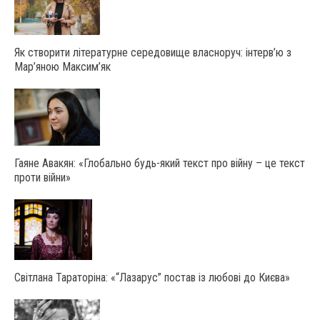
Як створити літературне середовище власноруч: інтерв’ю з
Мар’яною Максим’як
Гаяне Авакян: «Глобально будь-який текст про війну – це текст
проти війни»
Світлана Тараторіна: «“Лазарус” постав із любові до Києва»