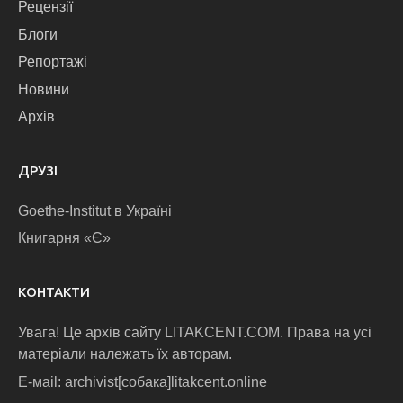
Рецензії
Блоги
Репортажі
Новини
Архів
ДРУЗІ
Goethe-Institut в Україні
Книгарня «Є»
КОНТАКТИ
Увага! Це архів сайту LITAKCENT.COM. Права на усі
матеріали належать їх авторам.
E-маіl: archivist[собака]litakcent.online