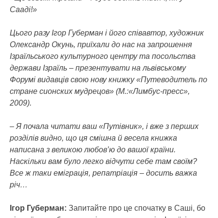
Сааді!»
Цього разу Ігор Губерман і його співавтор, художник
Олександр Окунь, приїхали до нас на запрошення
Ізраїльського культурного центру та посольства
держави Ізраїль – презентувати на львівському
Форумі видавців свою нову книжку «Путеводитель по
стране сионских мудрецов» (М.:«Лимбус-пресс»,
2009).
– Я почала читати ваш «Путівник», і вже з перших
розділів видно, що ця смішна й весела книжка
написана з великою любов’ю до вашої країни.
Наскільки вам було легко відчути себе там своїм?
Все ж таки еміграція, репатріація – досить важка
річ…
Ігор Губерман:
Запитайте про це спочатку в Саші, бо