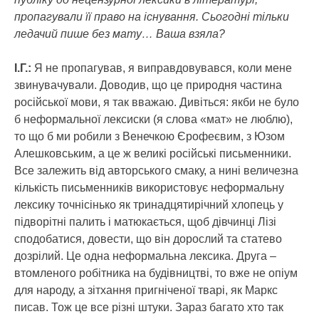
пропагували її право на існування. Сьогодні тільки
ледачий пише без мату… Ваша взяла?
І.Г.:
Я не пропагував, я виправдовувався, коли мене
звинувачували. Доводив, що це природня частина
російської мови, я так вважаю. Дивіться: якби не було
б неформальної лексиски (я слова «мат» не люблю),
то що б ми робили з Венечкою Єрофеєвим, з Юзом
Алешковським, а це ж великі російські письменники.
Все залежить від авторського смаку, а нині величезна
кількість письменників використовує неформальну
лексику точнісінько як тринадцятирічний хлопець у
підворітні палить і матюкається, щоб дівчинці Лізі
сподобатися, довести, що він дорослий та статево
дозрілий. Це одна неформальна лексика. Друга –
втомленого робітника на будівництві, то вже не опіум
для народу, а зітхання пригніченої тварі, як Маркс
писав. Тож це все різні штуки. Зараз багато хто так