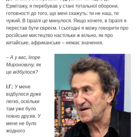
Ермітажу, я перебував у стані тотальної оборони,
готовності до того, що мені скажуть: ти не наш, ти
чужий. В Ізраїлі це минулося. Якщо хочете, в Ізраїлі я
перестав бути євреєм. І сьогодні я можу говорити про
російське мистецтво настільки ж вільно, як про
китайське, африканське – немає значення.
– А у вас, Ігоре
Мироновичу, як
це відбулося?
І.Г.:
У мене
відбулося дуже
легко, оскільки
там уже було
повно друзів. У
мене не було
жодного