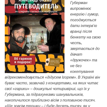
Губерман
випромінює
енергію і гумор,
погоджується
дати інтерв’ю
вранці після
бенкету на свою
честь,
звертається до
дівчат
«дружочек» та
не без
кокетування
відрекомендовується «дідусем Ігорем».
В Україні він
буває часто, зазвичай з концертами, на яких читає
свої «гарики» – дошкульні чотиривірші, що їх у
Губермана, за підрахунками шанувальників,
накопичилося приблизно вісім з половиною тисяч.
«Ще зовсім трошки – і буде десять тисяч, як у