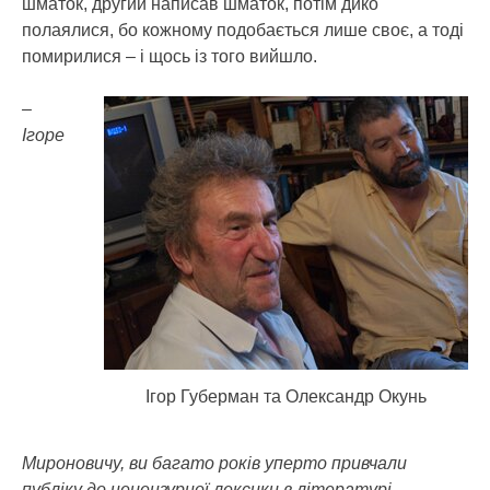
шматок, другий написав шматок, потім дико
полаялися, бо кожному подобається лише своє, а тоді
помирилися – і щось із того вийшло.
–
Ігоре
Ігор Губерман та Олександр Окунь
Мироновичу, ви багато років уперто привчали
публіку до нецензурної лексики в літературі,