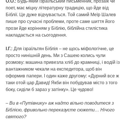
О.О.:
Будь-який ізраїльський письменник, прозаїк чи
поет, має міцну літературну традицію, що йде від
Біблії. Це дуже відчувається. Той самий Меїр Шалев
пише про сучасні проблеми, проте саме шиття його
прози йде корінням у Біблію, біблійна стилістика
накладається на сьогодення.
І.Г.:
Для ізраїльтян Біблія – не щось міфологічне, це
просто нинішній день. Ми з Сашею колись чули
розмову: машина привезла хліб до крамниці, і водій із
вантажником чекали на експедитора, щоб він
оформив папери. І один каже другому: «Дурний все ж
таки отой цар Давид! Якби він побудував місто з того
боку, сиділи б зараз у затінку». Це чудово!
– Ви в «Путівнику» аж надто вільно поводитеся з
Біблією, фривольно переказуєте сюжети… Нічого
святого?