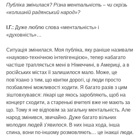
Публіка змінилася? Різна ментальність – чи скрізь
«колишній радянський народ»?
І.Г.:
Дуже люблю слова «ментальність» і
«духовність»…
Ситуація змінилася. Моя публіка, яку раніше називали
«науково-технічною інтелігенцією», тепер набагато
частіше трапляється мені в Німеччині, в Америці, а в
російських містах її залишилося мало. Може, це
пов’язано з тим, що квитки дорогі, ці люди просто
позбавлені можливості ходити. Я багато разів з цим
зіштовхувався: лікарі ще якось заробляють, щоб на
концерт сходити, а старенькі вчителі вже не мають за
що. Тому я не відповім за загальну ментальність. Але
народ змінився, звичайно. Дуже багато вільних
молодих людей з’явилося. В них інша хода, інша
спина, вони по-іншому розмовляють… це інакші люди.