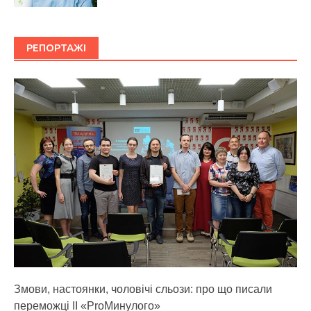
РЕПОРТАЖІ
Змови, настоянки, чоловічі сльози: про що писали
переможці ІІ «ProМинулого»