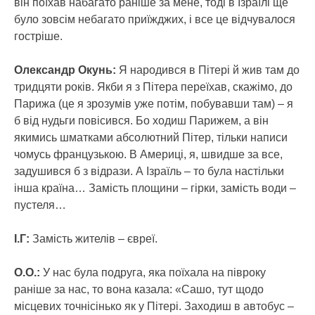
він поїхав набагато раніше за мене, тоді в Ізраїлі ще
було зовсім небагато приїжджих, і все це відчувалося
гостріше.
Олександр Окунь:
Я народився в Пітері й жив там до
тридцяти років. Якби я з Пітера переїхав, скажімо, до
Парижа (це я зрозумів уже потім, побувавши там) – я
б від нудьги повісився. Бо ходиш Парижем, а він
якимись шматками абсолютний Пітер, тільки написи
чомусь французькою. В Америці, я, швидше за все,
задушився б з відрази. А Ізраїль – то була настільки
інша країна… Замість площини – гірки, замість води –
пустеля…
І.Г:
Замість жителів – євреї.
О.О.:
У нас була подруга, яка поїхала на півроку
раніше за нас, то вона казала: «Сашо, тут щодо
місцевих точнісінько як у Пітері. Заходиш в автобус –