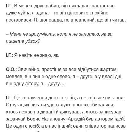
І.Г.:
В мене є друг, рабин, він викладає, наставляє,
дуже чуйна людина – то він цілковито спокійно
поставився. Я, щоправда, не впевнений, що він читав.
– Мене не зрозуміють, коли я не запитаю, як ви
пишете удвох?
І.Г.:
Я навіть не знаю, як.
О.О.:
Звичайно, простіше за все відбутися жартом,
мовляв, він пише одне слово, я – друге, а у вдалі дні
він одну літеру, я – другу…
І.Г.:
Це сполучення двох текстів, а не спільне писання.
Стругацькі писали удвох дуже просто: збиралися,
хтось лежав на дивані й диктував, а хтось записував,
зазвичай Борис Натанович, Аркадій був автором ідей.
Це один спосіб, а в нас інший: один співавтор написав