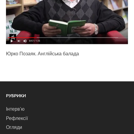
Юрко Позаяк. Англійська балада
РУБРИКИ
Інтерв'ю
Рефлексії
Огляди