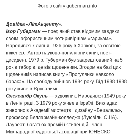
Фото з сайту guberman.info
Довідка «ЛітАкценту».
Ігор Губерман
— поет, який став відомим завдяки
своїм афористичним чотиривіршам «гарикам».
Народився 7 липня 1936 року в Харкові, за освітою —
інженер. Автор науково-популярних книг, поет-
дисидент. 1979 р. Губерман був заарештований на 5
років таборів, де вів щоденники. Згодом на базі цих
щоденників написав книгу «Прогулянки навколо
барака». На свободу вийшов 1984 року. Від 1988 1988
року живе в Єрусалимі.
Олександр Окунь
— художник. Народився 1949 року
в Ленінграді. З 1979 року живе в Ізраїлі. Викладає
живопис в Академії мистецтв і дизайну «Бецалель»,
професор Беллармайн-колледжа (Луїсвіль, США).
Лауреат багатьох премій і стипендій, член
Міжнародної художньої асоціації при ЮНЕСКО.