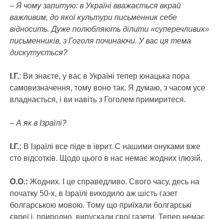
– Я чому запитую: в Україні вважається вкрай
важливим, до якої культури письменник себе
відносить. Дуже полюбляють ділити «суперечливих»
письменників, з Гоголя починаючи. У вас ця тема
дискутується?
І.Г.
: Ви знаєте, у вас в Україні тепер юнацька пора
самовизначення, тому воно так. Я думаю, з часом усе
владнається, і ви навіть з Гоголем примиритеся.
– А як в Ізраїлі?
І.Г.:
В Ізраїлі все піде в іврит. С нашими онуками вже
сто відсотків. Щодо цього в нас немає жодних ілюзій.
О.О.:
Жодних. І це справедливо. Свого часу, десь на
початку 50-х, в Ізраїлі виходило аж шість газет
болгарською мовою. Тому що приїхали болгарські
євреї і, природно, випускали свої газети. Тепер немає