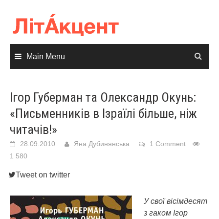
Skip
to
content
Main Menu
Ігор Губерман та Олександр Окунь:
«Письменників в Ізраїлі більше, ніж
читачів!»
28.09.2010
Яна Дубинянська
1 Comment
1 580
Tweet on twitter
У свої вісімдесят
з гаком Ігор