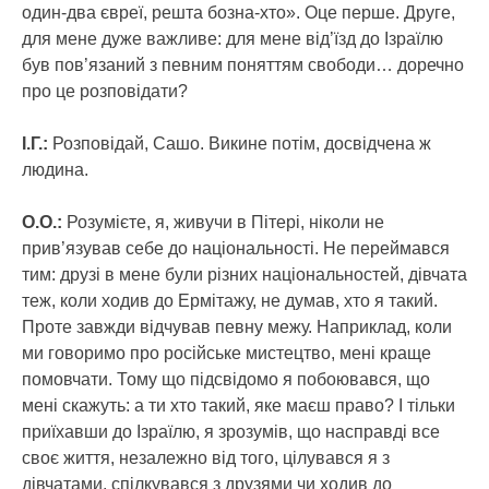
один-два євреї, решта бозна-хто». Оце перше. Друге,
для мене дуже важливе: для мене від’їзд до Ізраїлю
був пов’язаний з певним поняттям свободи… доречно
про це розповідати?
І.Г.:
Розповідай, Сашо. Викине потім, досвідчена ж
людина.
О.О.:
Розумієте, я, живучи в Пітері, ніколи не
прив’язував себе до національності. Не переймався
тим: друзі в мене були різних національностей, дівчата
теж, коли ходив до Ермітажу, не думав, хто я такий.
Проте завжди відчував певну межу. Наприклад, коли
ми говоримо про російське мистецтво, мені краще
помовчати. Тому що підсвідомо я побоювався, що
мені скажуть: а ти хто такий, яке маєш право? І тільки
приїхавши до Ізраїлю, я зрозумів, що насправді все
своє життя, незалежно від того, цілувався я з
дівчатами, спілкувався з друзями чи ходив до