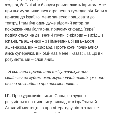
жодної, бо їхні діти й онуки розмовляють івритом. Але
при цьому залишилася страшенно кумедна річ. Коли я
приїхав до Ізраїлю, мене занесло працювати до
театру. І там був один дуже відомий актор, за
походженням болгарин, причому сифард (євреї
поділяються на дві великі групи: сифарди – вихідці з
Іспанії, та ашкеназі – з Німеччини). Я вважаюся
ашкеназом, він – сифард. Проте коли починалися
якісь суперечки, він обіймав мене і казав: «Та що ви
розумієте, ми – слов’яни!»
– Я встигла прочитати в «Путівнику» про
ізраїльських художників, грунтовний такий зріз, але
нічого не знайшла про письменників…
І.Г.:
Про художників писав Саша, он чудово
розуміється на живопису, викладає в ізраїльській
Академії мистецтв, а про літературу ніхто з нас не