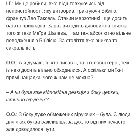
І.Г.:
Ми це робили, вже відштовхуючись від
непристойності, яку витворив, трактуючи Біблію,
француз Лео Таксель. Отакий мерзотник! І ще досить
багато прикладів. Зараз виходить дивовижна книжка
того ж таки Меїра Шалева, і там теж абсолютно вільне
поводження з Біблією. За століття вже зникла та
сакральність.
О.О.:
А я думаю, ті, хто писав її, та її головні герої, теж
із нею досить вільно обходилися. А оскільки ми їхні
прямі нащадки, чого ж нам не можна?
– А чи була вже відповідна реакція з боку церкви,
істинно віруючих?
О.О.:
З боку дуже обмежених віруючих – була. Є люди,
для яких буква важливіша за дух, то від них нечасто,
але доводилося чути.