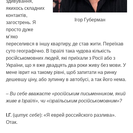
здивування,
якихось складних
контактів,
Ігор Губерман
загострень. Я
просто дуже
м’яко
переселився в іншу квартиру, де став жити. Переїхав
суто географічно. В Ізраїлі така чудова кількість
російськомовних людей, які приїхали з Росії або з
України, що я вже двадцять два роки живу без мови. У
мене іврит на такому рівні, щоб запитати на ринку
дешевшу ціну, або зупинку в автобусі, а так його нема.
–
Ви себе вважаєте «російським письменником, який
живе в Ізраїлі», чи «ізраїльським російськомовним»?
І.Г.
(
цитує себе
): «Я еврей российского разлива».
Отак.