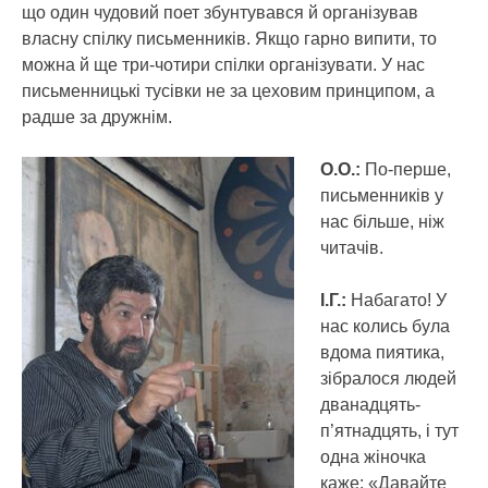
що один чудовий поет збунтувався й організував
власну спілку письменників. Якщо гарно випити, то
можна й ще три-чотири спілки організувати. У нас
письменницькі тусівки не за цеховим принципом, а
радше за дружнім.
О.О.:
По-перше,
письменників у
нас більше, ніж
читачів.
І.Г.:
Набагато! У
нас колись була
вдома пиятика,
зібралося людей
дванадцять-
п’ятнадцять, і тут
одна жіночка
каже: «Давайте