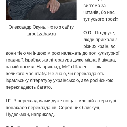
вип’ємо за
читачів, бо нас
тут усього троє!»
Олександр Окунь. Фото з сайту
О.О.:
По-друге,
tarbut.zahav.ru
люди приїхали з
різних країн, всі
вони тією чи іншою мірою належать до полікультурної
традиції. Ізраїльська література дуже міцна й цікава,
на мій погляд. Наприклад, Меїр Шалев – зірка
великого масштабу. Не знаю, чи перекладають
ізраїльську літературу українською, але російською
перекладають багато.
І.Г.:
З перекладачами дуже пощастило цій літературі,
понаїхало перекладачів! Серед них блискучі,
Нудельман, наприклад.