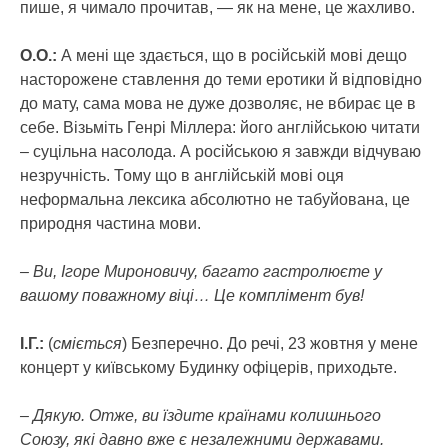
пише, я чимало прочитав, — як на мене, це жахливо.
О.О.:
А мені ще здається, що в російській мові дещо
насторожене ставлення до теми еротики й відповідно
до мату, сама мова не дуже дозволяє, не вбирає це в
себе. Візьміть Генрі Міллера: його англійською читати
– суцільна насолода. А російською я завжди відчуваю
незручність. Тому що в англійській мові оця
неформальна лексика абсолютно не табуйована, це
природня частина мови.
– Ви, Ігоре Мироновичу, багато гастролюєте у
вашому поважному віці… Це комплімент був!
І.Г.:
(
сміється
) Безперечно. До речі, 23 жовтня у мене
концерт у київському Будинку офіцерів, приходьте.
– Дякую. Отже, ви їздите країнами колишнього
Союзу, які давно вже є незалежними державами.