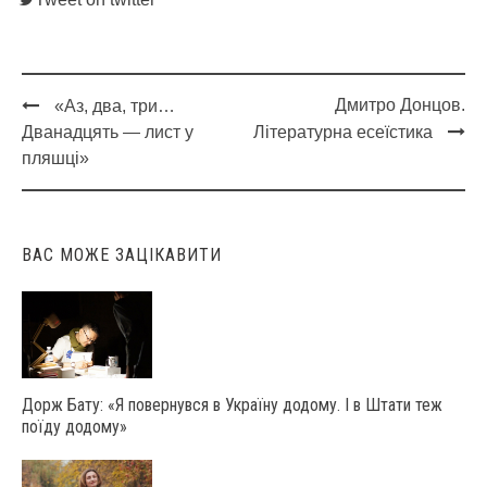
Дмитро Донцов.
«Аз, два, три…
Post
Дванадцять — лист у
Літературна есеїстика
navigation
пляшці»
ВАС МОЖЕ ЗАЦІКАВИТИ
Дорж Бату: «Я повернувся в Україну додому. І в Штати теж
поїду додому»