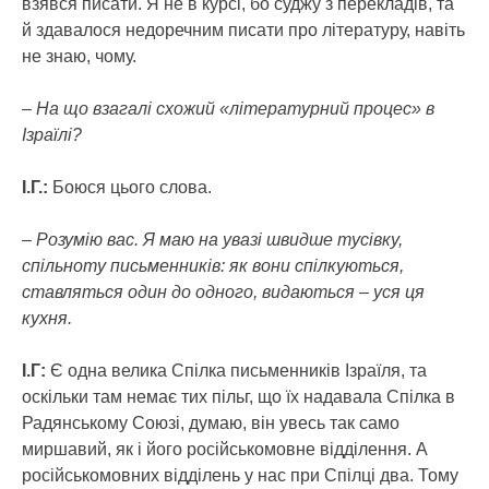
взявся писати. Я не в курсі, бо суджу з перекладів, та
й здавалося недоречним писати про літературу, навіть
не знаю, чому.
– На що взагалі схожий «літературний процес» в
Ізраїлі?
І.Г.:
Боюся цього слова.
– Розумію вас. Я маю на увазі швидше тусівку,
спільноту письменників: як вони спілкуються,
ставляться один до одного, видаються – уся ця
кухня.
І.Г:
Є одна велика Спілка письменників Ізраїля, та
оскільки там немає тих пільг, що їх надавала Спілка в
Радянському Союзі, думаю, він увесь так само
миршавий, як і його російськомовне відділення. А
російськомовних відділень у нас при Спілці два. Тому