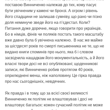
поставою Винниченко належав до тих, кому пасує
бути увічненим у камені чи бронзі. А огром і рівень
його спадщини не залишав сумніву, що рано чи пізно
доля неминуче зведе його на п’єдестал. Коли?
Питання дуже доречне, якщо говорити про українців.
Бо в німців, фінів чи поляків постать такого масштабу
вже давно була б увічнена належно. В нас же майже
за шістдесят років по смерті письменника не те, що не
видано книги споминів про нього, яка б і словом
засвідчила нащадкам його монументальність, а й його
власні твори досі не всі опубліковані; щоденникові
записи, які Винниченко робив протягом 40 років,
оприлюднені менш, ніж наполовину. Це гірка правда
про нас сьогоднішніх, невдячних.
Як правда і в тому, що за всієї своєї великості
Винниченко як політик не влаштовував і досі не
влаштовує багатьох: кожен сучасний політик не може