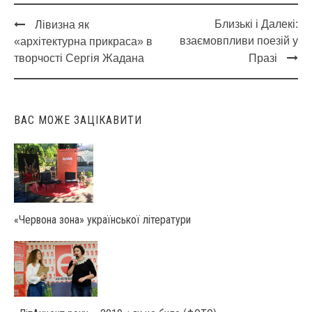
Близькі і Далекі:
Лівизна як
Post
взаємовпливи поезій у
«архітектурна прикраса» в
navigation
творчості Сергія Жадана
Празі
ВАС МОЖЕ ЗАЦІКАВИТИ
«Червона зона» української літератури