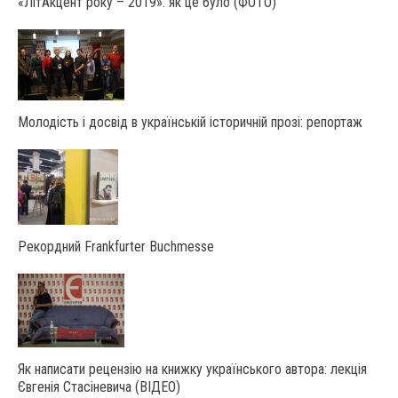
«ЛітАкцент року – 2019»: як це було (ФОТО)
Молодість і досвід в українській історичній прозі: репортаж
Рекордний Frankfurter Buchmesse
Як написати рецензію на книжку українського автора: лекція
Євгенія Стасіневича (ВІДЕО)