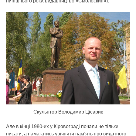
нинішнього року, видавництво «Смолоскип»).
Скульптор Володимир Цісарик
Але в кінці 1980-их у Кіровограді почали не тільки
писати, а намагатись увічнити пам’ять про видатного