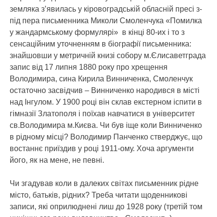
земляка з’явилась у кіровоградській обласній пресі з-
під пера письменника Миколи Смоленчука «Помилка
у жандармському формулярі» в кінці 80-их і то з
сенсаційним уточненням в біографії письменника:
знайшовши у метричній книзі собору м.Єлисаветграда
запис від 17 липня 1880 року про хрещення
Володимира, сина Кирила Винниченка, Смоленчук
остаточно засвідчив – Винниченко народився в місті
над Інгулом. У 1900 році він склав екстерном іспити в
гімназії Златополя і поїхав навчатися в університет
св.Володимира м.Києва. Чи був іще коли Винниченко
в рідному місці? Володимир Панченко стверджує, що
востаннє приїздив у році 1911-ому. Хоча аргументи
його, як на мене, не певні.
Чи згадував коли в далеких світах письменник рідне
місто, батьків, рідних? Треба читати щоденникові
записи, які оприлюднені лиш до 1928 року (третій том