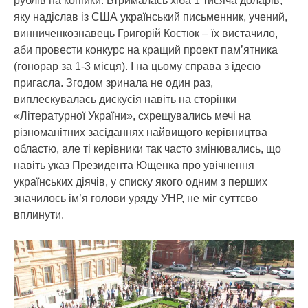
рублів на копійки. Втрималась хіба 1 тисяча доларів,
яку надіслав із США український письменник, учений,
винниченкознавець Григорій Костюк – їх вистачило,
аби провести конкурс на кращий проект пам’ятника
(гонорар за 1-3 місця). І на цьому справа з ідеєю
пригасла. Згодом зринала не один раз,
виплескувалась дискусія навіть на сторінки
«Літературної України», схрещувались мечі на
різноманітних засіданнях найвищого керівництва
областю, але ті керівники так часто змінювались, що
навіть указ Президента Ющенка про увічнення
українських діячів, у списку якого одним з перших
значилось ім’я голови уряду УНР, не міг суттєво
вплинути.