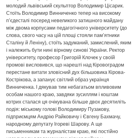
молодий львівський скульптор Володимир Цісарик.
Стоїть Володимир Винниченко тепер на високому
п’єдесталі посеред невеликого затишного майдану
між двома корпусами педагогічного університету (до
слова, свого часу на цій площі стояли пам’ятники
Сталіну й Леніну), стоїть задуманий, замислений, яким
і належить бути нині вірному синові України. Ректор
університету, професор Григорій Клочек у своїй
промові висловився, що нарешті над Кіровоградом
перестане витати зловісний дух більшовика Кірова-
Кострікова, а запанує світлий образ українця
Винниченка. І дякував тим небагатьом впливовим
особам нашого краю, завдяки зусиллям і коштам
котрих сталася ця очікувана більше двох десятиліть
подія: міському голові Володимиру Пузакову,
підприємцям Андрію Райковичу і Євгену Бахмачу,
народному депутату Ігореві Шарову. А ще
письменникам та журналістам краю, які постійно