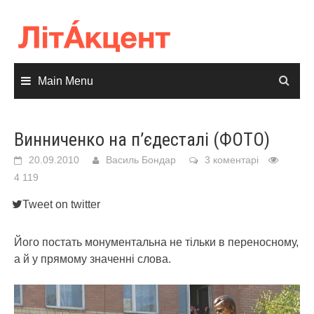
Skip
to
content
Main Menu
Винниченко на п’єдесталі (ФОТО)
20.09.2010
Василь Бондар
3 коментарі
4 119
Tweet on twitter
Його постать монументальна не тільки в переносному,
а й у прямому значенні слова.