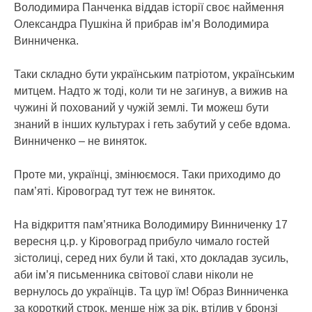
Володимира Панченка віддав історії своє наймення
Олександра Пушкіна й прибрав ім’я Володимира
Винниченка.
Таки складно бути українським патріотом, українським
митцем. Надто ж тоді, коли ти не загинув, а вижив на
чужині й похований у чужій землі. Ти можеш бути
знаний в інших культурах і геть забутий у себе вдома.
Винниченко – не виняток.
Проте ми, українці, змінюємося. Таки приходимо до
пам’яті. Кіровоград тут теж не виняток.
На відкриття пам’ятника Володимиру Винниченку 17
вересня ц.р. у Кіровоград прибуло чимало гостей
зістолиці, серед них були й такі, хто докладав зусиль,
аби ім’я письменника світової слави ніколи не
вернулось до українців. Та цур їм! Образ Винниченка
за короткий строк, менше ніж за рік, втілив у бронзі