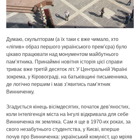
Думаю, скульпторам (а їх таки є вже чимало, хто
«ліпив» образ першого українського прем’єра) було
цікаво працювати над монументом майбутнього
пам’ятника. Принаймні новітня історія цієї справи
триває вже третій десяток літ. У Центральній Україні
зокрема, у Кіровограді, на батьківщині письменника,
де логічно першим і мав з’явитись пам’ятник
Винниченку.
Згадується кінець вісімдесятих, початок дев’яностих,
коли інтелігенція міста на Інгулі відкривала для себе
Винниченка як земляка. Сам я ще в 1970-их роках, за
свого незабутнього студентства, у Києві, вперше
почув про Винниченка: український комуніст, що мріяв