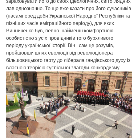
зараховувати його до своїх ідеологічних, світоглядних
лав однозначно. То що вже казати про його сучасників
(насамперед доби Української Народної Республіки та
пізніших часів еміграційного періоду), для яких
Винниченко був, певно, найменш комфортною
особистістю з усіх провідників того бурхливого
періоду української історії. Він і сам це розумів,
пройшовши шлях еволюції від революціонера
більшовицького гарту до ліберала гандівського духу із
власною теорією суспільної злагоди-конкордизму.