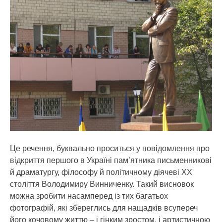
Це речення, буквально проситься у повідомлення про
відкриття першого в Україні пам’ятника письменникові
й драматургу, філософу й політичному діячеві ХХ
століття Володимиру Винниченку. Такий висновок
можна зробити насамперед із тих багатьох
фотографій, які збереглись для нащадків всупереч
його кочовому життю – і гінким зростом, і артистичною