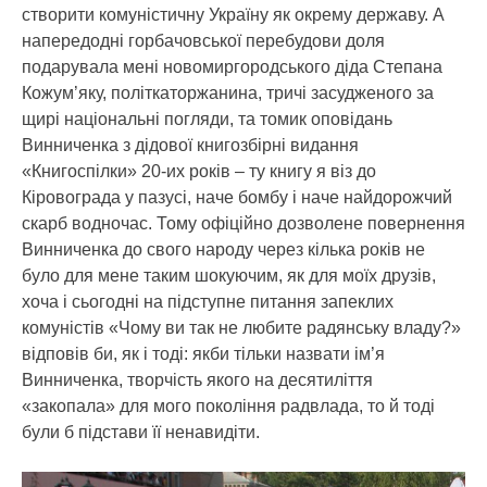
створити комуністичну Україну як окрему державу. А
напередодні горбачовської перебудови доля
подарувала мені новомиргородського діда Степана
Кожум’яку, політкаторжанина, тричі засудженого за
щирі національні погляди, та томик оповідань
Винниченка з дідової книгозбірні видання
«Книгоспілки» 20-их років – ту книгу я віз до
Кіровограда у пазусі, наче бомбу і наче найдорожчий
скарб водночас. Тому офіційно дозволене повернення
Винниченка до свого народу через кілька років не
було для мене таким шокуючим, як для моїх друзів,
хоча і сьогодні на підступне питання запеклих
комуністів «Чому ви так не любите радянську владу?»
відповів би, як і тоді: якби тільки назвати ім’я
Винниченка, творчість якого на десятиліття
«закопала» для мого покоління радвлада, то й тоді
були б підстави її ненавидіти.