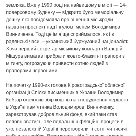
земляка. Вже у 1990 році на найвищому в місті — 14-
поверховому будинку — відкрито було меморіальну
дошку, яка повідомляла про рішення міськради
назвати проспект над Інгулом іменем Володимира
Винниченка. Тоді це ім’я ще сприймалося, як і в
радянські часи, – український буржуазний націоналіст.
Хоча перший секретар міськкому компартії Валерій
Мішура вимагав прибрати жовто-блакитні прапори з
мітингу, погрожуючи привести сотню людей з
прапорами червоними.
На початку 1990-их голова Кіровоградської обласної
організації Спілки письменників України Володимир
Кобзар оголосив збір коштів на спорудження першого
в Україні пам’ятника Володимирові Винниченку,
зареєстрував добровільний фонд, який таки став
поповнюватись, але подальші інфляційні процеси в
уже незалежній Україні перетворили ті сотні чи тисячі