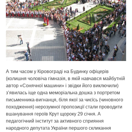
А тим часом у Кіровограді на Будинку офіцерів
(колишня чоловіча гімназія, в якій навчався майбутній
автор «Сонячної машини» і звідки його виключили)
з’явилась іще одна меморіальна дошка з портретом
письменника-вигнанця, біля якої за чиєїсь (чиновного
походження) нерозумної пропозиції стали проводити
вшанування героїв Крут щороку 29 січня. А
педагогічний інститут за активного сприяння
народного депутата України першого скликання