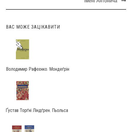
Post
імені Антонича
navigation
ВАС МОЖЕ ЗАЦІКАВИТИ
Володимир Рафєєнко. Мондеґрін
Ґустав Торґні Ліндґрен. Пьольса