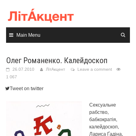
Skip
to
content
Main Menu
Олег Романенко. Калейдоскоп
26.07.2010
ЛітАкцент
Leave a comment
1 067
Tweet on twitter
Сексуальне
рабство,
бабкократія,
калейдоскоп,
Лариса Ґадіна,