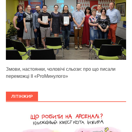
Змови, настоянки, чоловічі сльози: про що писали
переможці ІІ «ProМинулого»
ЛІТІНЖИР