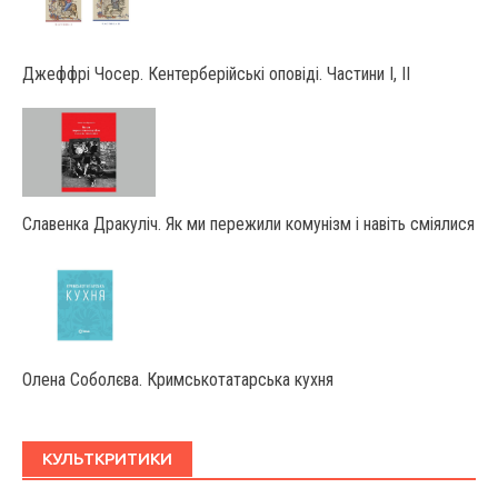
Джеффрі Чосер. Кентерберійські оповіді. Частини І, ІІ
Славенка Дракуліч. Як ми пережили комунізм і навіть сміялися
Олена Соболєва. Кримськотатарська кухня
КУЛЬТКРИТИКИ