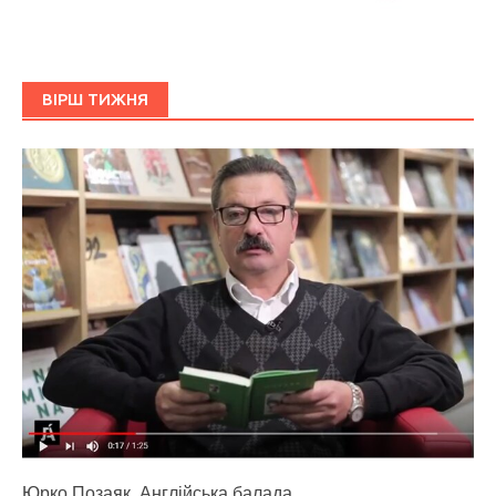
ВІРШ ТИЖНЯ
Юрко Позаяк. Англійська балада