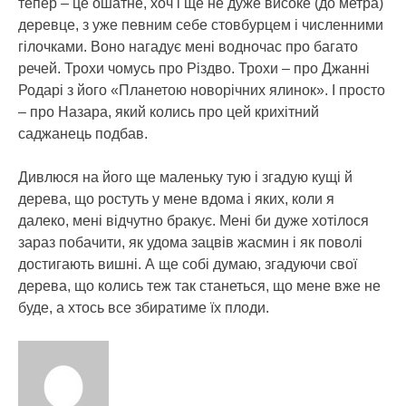
тепер – це ошатне, хоч і ще не дуже високе (до метра)
деревце, з уже певним себе стовбурцем і численними
гілочками. Воно нагадує мені водночас про багато
речей. Трохи чомусь про Різдво. Трохи – про Джанні
Родарі з його «Планетою новорічних ялинок». І просто
– про Назара, який колись про цей крихітний
саджанець подбав.
Дивлюся на його ще маленьку тую і згадую кущі й
дерева, що ростуть у мене вдома і яких, коли я
далеко, мені відчутно бракує. Мені би дуже хотілося
зараз побачити, як удома зацвів жасмин і як поволі
достигають вишні. А ще собі думаю, згадуючи свої
дерева, що колись теж так станеться, що мене вже не
буде, а хтось все збиратиме їх плоди.