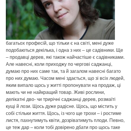
багатьох професій, що тільки є на світі, мені дуже
подобаються декілька, і одна з них – це садівники. Ще
– продавці дерев, які також найчастіше є садівниками.
Але навесні, коли приходжу по чергові саджанці,
думаю про них саме так, та й загалом навесні багато
про них думаю. Часом мені здається, що зі всіх людей,
яким випало щось у житті пропонувати на продаж, ці
мають чи не найкращий товар. Живі рослини,
делікатні дво- чи трирічні саджанці дерев, розмаїті
кущі й лози. Щось дуже радісне. Щось, що містить у
собі стільки життя. Щось, із чого ще трохи – і ростиме
листя, пахнутимуть квіти, дозріватимуть плоди. Певно,
це теж дар – коли тобі довірено дбати про щось таке