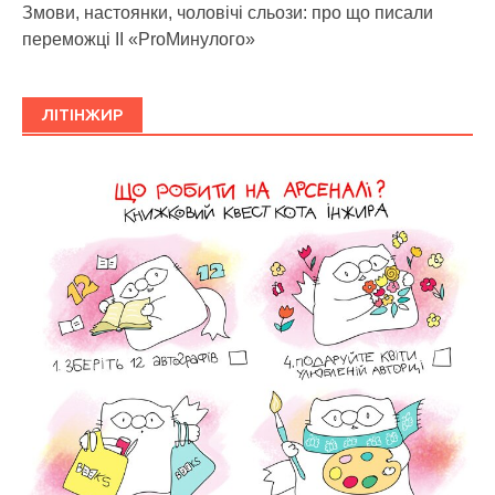
Змови, настоянки, чоловічі сльози: про що писали
переможці ІІ «ProМинулого»
ЛІТІНЖИР