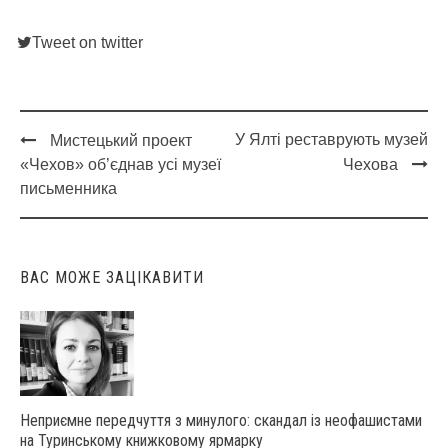
Tweet on twitter
У Ялті реставрують музей
Мистецький проект
Post
«Чехов» об’єднав усі музеї
Чехова
navigation
письменника
ВАС МОЖЕ ЗАЦІКАВИТИ
Неприємне передчуття з минулого: скандал із неофашистами
на Туринському книжковому ярмарку