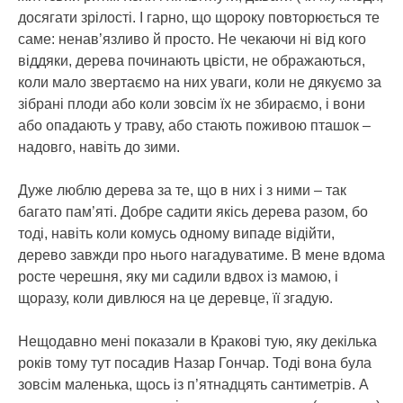
досягати зрілості. І гарно, що щороку повторюється те
саме: ненав’язливо й просто. Не чекаючи ні від кого
віддяки, дерева починають цвісти, не ображаються,
коли мало звертаємо на них уваги, коли не дякуємо за
зібрані плоди або коли зовсім їх не збираємо, і вони
або опадають у траву, або стають поживою пташок –
надовго, навіть до зими.
Дуже люблю дерева за те, що в них і з ними – так
багато пам’яті. Добре садити якісь дерева разом, бо
тоді, навіть коли комусь одному випаде відійти,
дерево завжди про нього нагадуватиме. В мене вдома
росте черешня, яку ми садили вдвох із мамою, і
щоразу, коли дивлюся на це деревце, її згадую.
Нещодавно мені показали в Кракові тую, яку декілька
років тому тут посадив Назар Гончар. Тоді вона була
зовсім маленька, щось із п’ятнадцять сантиметрів. А