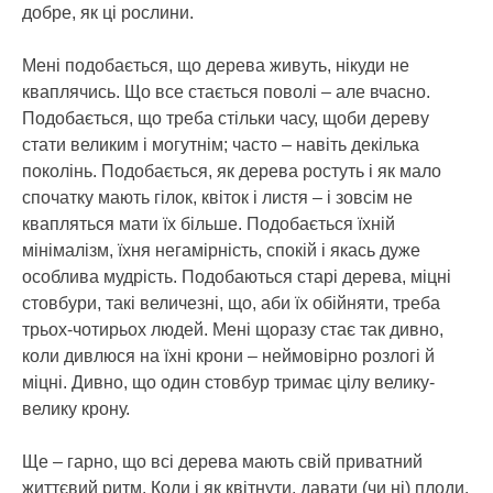
добре, як ці рослини.
Мені подобається, що дерева живуть, нікуди не
кваплячись. Що все стається поволі – але вчасно.
Подобається, що треба стільки часу, щоби дереву
стати великим і могутнім; часто – навіть декілька
поколінь. Подобається, як дерева ростуть і як мало
спочатку мають гілок, квіток і листя – і зовсім не
квапляться мати їх більше. Подобається їхній
мінімалізм, їхня негамірність, спокій і якась дуже
особлива мудрість. Подобаються старі дерева, міцні
стовбури, такі величезні, що, аби їх обійняти, треба
трьох-чотирьох людей. Мені щоразу стає так дивно,
коли дивлюся на їхні крони – неймовірно розлогі й
міцні. Дивно, що один стовбур тримає цілу велику-
велику крону.
Ще – гарно, що всі дерева мають свій приватний
життєвий ритм. Коли і як квітнути, давати (чи ні) плоди,