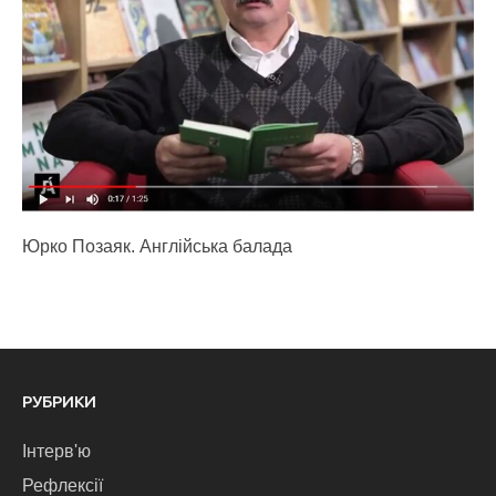
Юрко Позаяк. Англійська балада
РУБРИКИ
Інтерв'ю
Рефлексії