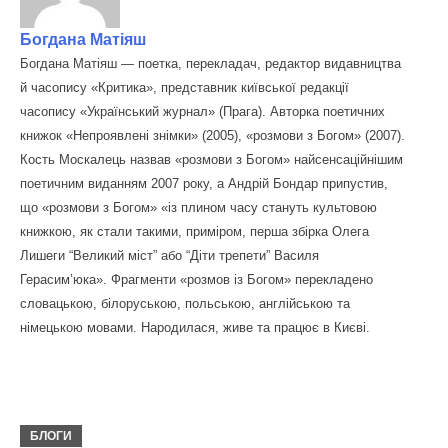
Богдана Матіяш
Богдана Матіяш — поетка, перекладач, редактор видавництва
й часопису «Критика», представник київської редакції
часопису «Український журнал» (Прага). Авторка поетичних
книжок «Непроявлені знімки» (2005), «розмови з Богом» (2007).
Кость Москалець назвав «розмови з Богом» найсенсаційнішим
поетичним виданням 2007 року, а Андрій Бондар припустив,
що «розмови з Богом» «із плином часу стануть культовою
книжкою, як стали такими, приміром, перша збірка Олега
Лишеги “Великий міст” або “Діти трепети” Василя
Герасим’юка». Фрагменти «розмов із Богом» перекладено
словацькою, білоруською, польською, англійською та
німецькою мовами. Народилася, живе та працює в Києві.
БЛОГИ