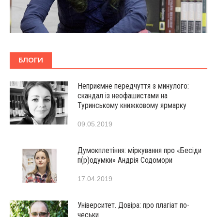
БЛОГИ
Неприємне передчуття з минулого:
скандал із неофашистами на
Туринському книжковому ярмарку
09.05.2019
Думокплетіння: міркування про «Бесіди
п(р)одумки» Андрія Содомори
17.04.2019
Університет. Довіра: про плагіат по-
чеськи