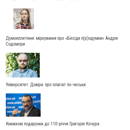
Думокплетіння: міркування про «Бесіди п(р)одумки» Андрія
Содомори
Університет. Довіра: про плагіат по-чеськи
Книжкові подарунки до 110-річчя Григорія Кочура