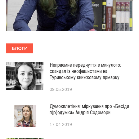
БЛОГИ
Неприємне передчуття з минулого:
скандал із неофашистами на
Туринському книжковому ярмарку
09.05.2019
Думокплетіння: міркування про «Бесіди
п(р)одумки» Андрія Содомори
17.04.2019