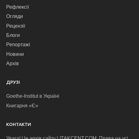
Рефлексії
Огляди
Рецензії
Блоги
Репортажі
Новини
Архів
ДРУЗІ
Goethe-Institut в Україні
Книгарня «Є»
КОНТАКТИ
Увага! Це архів сайту LITAKCENT.COM. Права на усі