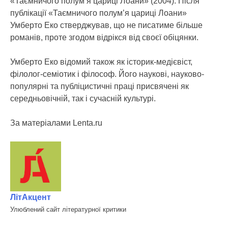
«Таємничого полум’я цариці Лоани» (2004). Після
публікації «Таємничого полум’я цариці Лоани»
Умберто Еко стверджував, що не писатиме більше
романів, проте згодом відрікся від своєї обіцянки.
Умберто Еко відомий також як історик-медієвіст,
філолог-семіотик і філософ. Його наукові, науково-
популярні та публіцистичні праці присвячені як
середньовічній, так і сучасній культурі.
За матеріалами Lenta.ru
ЛітАкцент
Улюблений сайт літературної критики