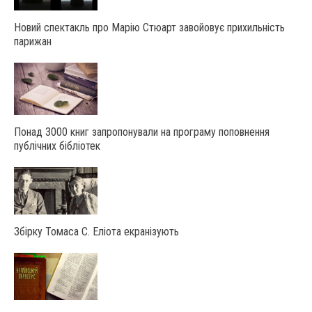
Новий спектакль про Марію Стюарт завойовує прихильність
парижан
Понад 3000 книг запропонували на програму поповнення
публічних бібліотек
Збірку Томаса С. Еліота екранізують