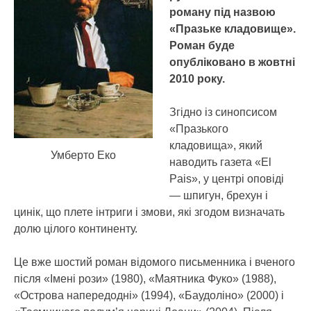
роману під назвою
«Празьке кладовище».
Роман буде
опубліковано в жовтні
2010 року.
Згідно із синопсисом
«Празького
кладовища», який
Умберто Еко
наводить газета «El
Pais», у центрі оповіді
— шпигун, брехун і
цинік, що плете інтриги і змови, які згодом визначать
долю цілого континенту.
Це вже шостий роман відомого письменника і вченого
після «Імені рози» (1980), «Маятника Фуко» (1988),
«Острова напередодні» (1994), «Баудоліно» (2000) і