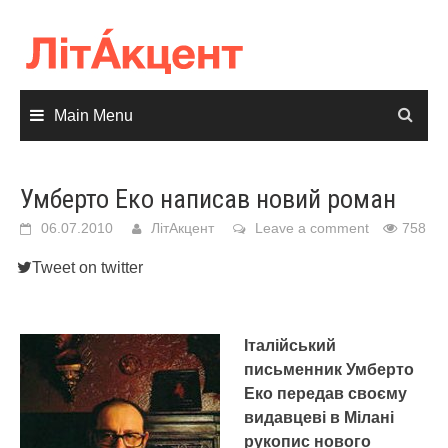
Skip
to
content
Main Menu
Умберто Еко написав новий роман
06.07.2010
ЛітАкцент
Leave a comment
758
Tweet on twitter
Італійський
письменник Умберто
Еко передав своєму
видавцеві в Мілані
рукопис нового