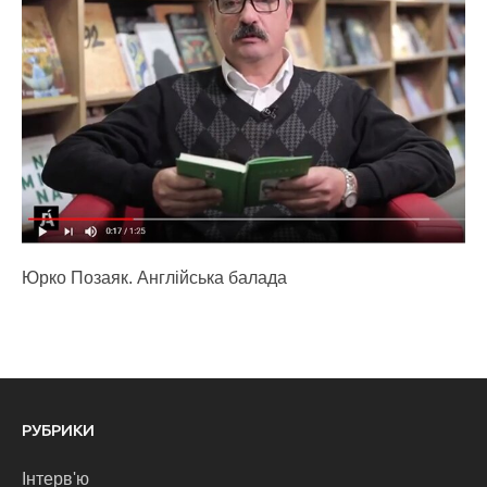
Юрко Позаяк. Англійська балада
РУБРИКИ
Інтерв'ю