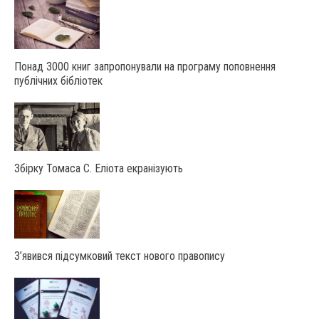
Понад 3000 книг запропонували на програму поповнення
публічних бібліотек
Збірку Томаса С. Еліота екранізують
З’явився підсумковий текст нового правопису