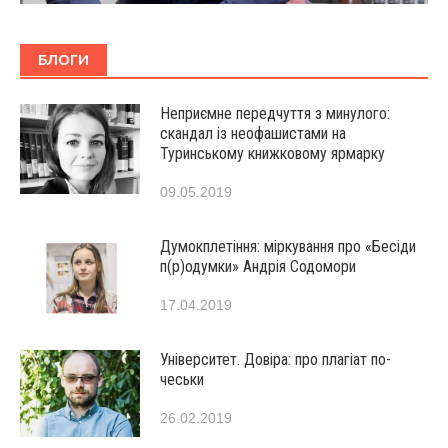
БЛОГИ
Неприємне передчуття з минулого:
скандал із неофашистами на
Туринському книжковому ярмарку
09.05.2019
Думокплетіння: міркування про «Бесіди
п(р)одумки» Андрія Содомори
17.04.2019
Університет. Довіра: про плагіат по-
чеськи
26.02.2019