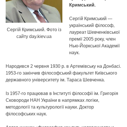
Кримський.
Сергій Кримський —
український філософ,
Сергій Кримський. Фото із
лауреат Шевченківської
сайту day.kiev.ua
премії 2005 року, член
Нью-Йоркської Академії
наук.
Народився 2 червня 1930 р. в Артемівську на Донбасі.
1953-го закінчив філософський факультет Київського
державного університету ім. Тараса Шевченка.
Із 1957-го працював в Інституті філософії ім. Григорія
Сковороди НАН України в напрямках логіки,
методології та культурології науки. Доктор
філософських наук.