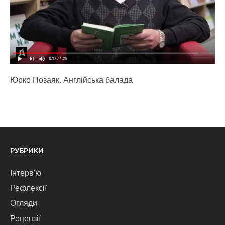
Юрко Позаяк. Англійська балада
РУБРИКИ
Інтерв'ю
Рефлексії
Огляди
Рецензії