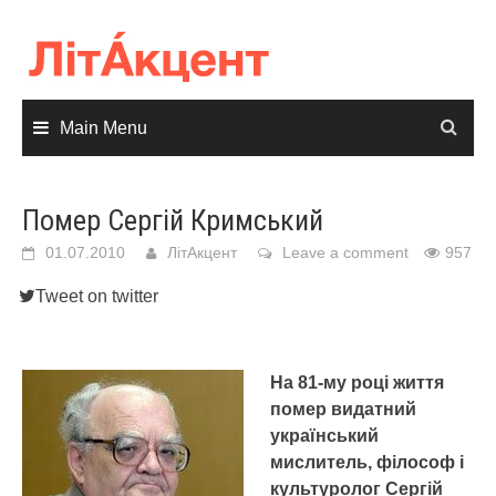
Skip
to
content
Main Menu
Помер Сергій Кримський
01.07.2010
ЛітАкцент
Leave a comment
957
Tweet on twitter
На 81-му році життя
помер видатний
український
мислитель, філософ і
культуролог Сергій