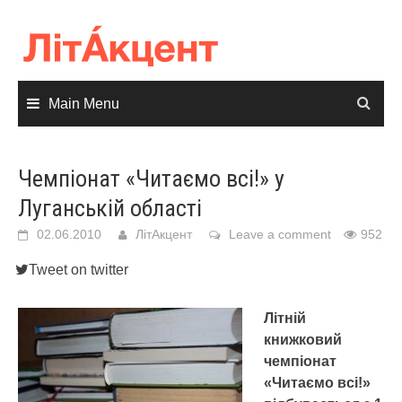
Skip
to
content
Main Menu
Чемпіонат «Читаємо всі!» у
Луганській області
02.06.2010
ЛітАкцент
Leave a comment
952
Tweet on twitter
Літній
книжковий
чемпіонат
«Читаємо всі!»