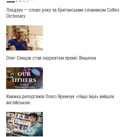
Локдаун — слово року за британським словником Collins
Dictionary
Олег Сенцов став лауреатом премії Вінценза
Книжка репортажів Олесі Яремчук «Наші Інші» вийшла
англійською