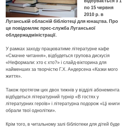
відбувається з 1
по 15 червня
2010 р. в
Луганській обласній бібліотеці для юнацтва. Про
це повідомляє прес-служба Луганської
облдержадміністрації.
У рамках заходу працюватиме літературне кафе
«Смачне читання», відбудеться групова дискусія
«Неформали: хто є хто?» і слайд-вікторина для
найменших за творчістю Г.Х. Андерсена «Казки мого
життя».
Також протягом цих двох тижнів у відділі абонемента
відбудеться літературний турнір «В гостях у
літературних героїв» і літературна подорож «Ці книги
обрали твої однолітки».
Крім того, в читальному залі бібліотеки для дітей буде