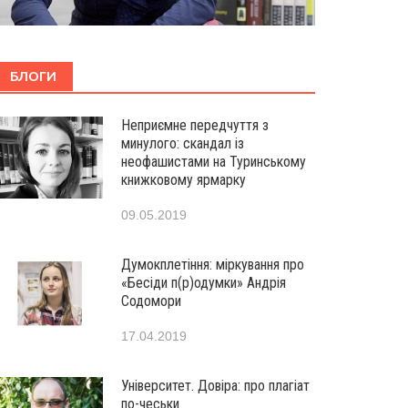
БЛОГИ
Неприємне передчуття з
минулого: скандал із
неофашистами на Туринському
книжковому ярмарку
09.05.2019
Думокплетіння: міркування про
«Бесіди п(р)одумки» Андрія
Содомори
17.04.2019
Університет. Довіра: про плагіат
по-чеськи