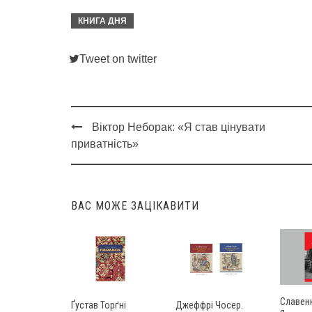
КНИГА ДНЯ
Tweet on twitter
Віктор Неборак: «Я став цінувати
Post
приватність»
navigation
ВАС МОЖЕ ЗАЦІКАВИТИ
Славенк
Ґустав Торґні
Джеффрі Чосер.