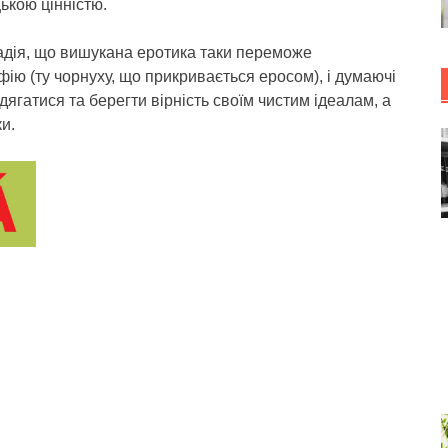
ькою цінністю.
адія, що вишукана еротика таки переможе
ію (ту чорнуху, що прикривається еросом), і думаючі
дягатися та берегти вірність своїм чистим ідеалам, а
и.