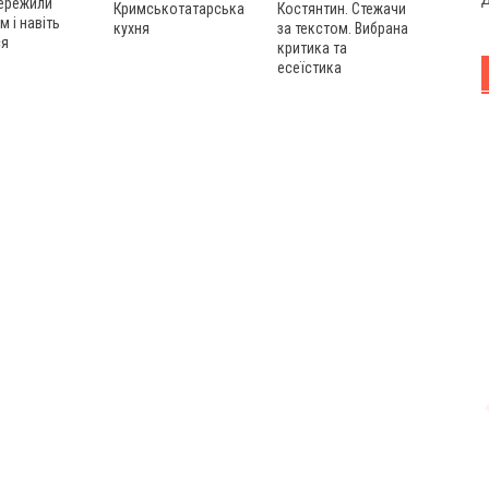
пережили
Кримськотатарська
Костянтин. Стежачи
м і навіть
кухня
за текстом. Вибрана
ся
критика та
есеїстика