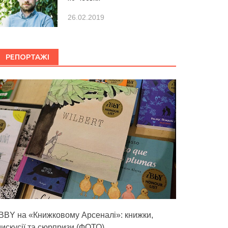
26.02.2019
РЕПОРТАЖІ
IBBY на «Книжковому Арсеналі»: книжки,
дискусії та сюрпризи (ФОТО)