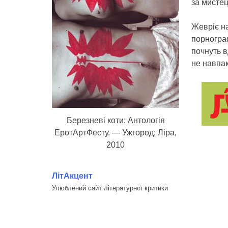
за мистец
Жевріє н
порнограф
почнуть в
не навпак
Березневі коти: Антологія
ЕротАртФесту. — Ужгород: Ліра,
2010
ЛітАкцент
Улюблений сайт літературної критики