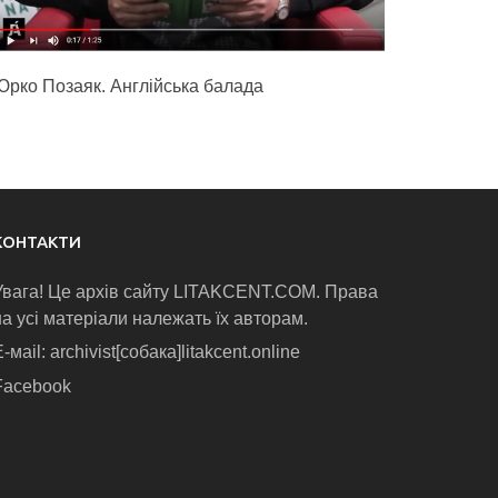
Юрко Позаяк. Англійська балада
КОНТАКТИ
Увага! Це архів сайту LITAKCENT.COM. Права
на усі матеріали належать їх авторам.
-маіl: archivist[собака]litakcent.online
Facebook