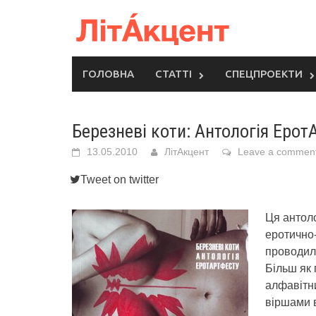
Skip
to
content
ГОЛОВНА
СТАТТІ
СПЕЦПРОЕКТИ
Березневі коти: Антологія Ерот
13.05.2010
ЛітАкцент
Leave a commen
Tweet on twitter
Ця антоло
еротично-
проводили
Більш як 
алфавітн
віршами в