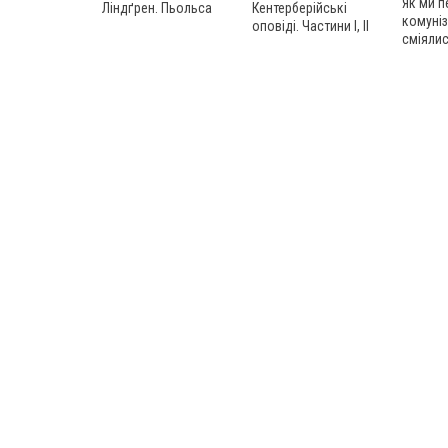
Як ми 
Ліндґрен. Пьольса
Кентерберійські
комуніз
оповіді. Частини І, ІІ
сміяли