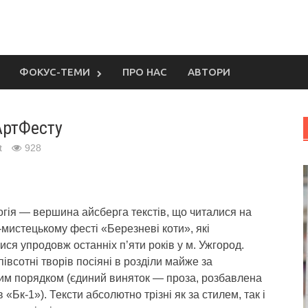
ФОКУС-ТЕМИ
ПРО НАС
АВТОРИ
АртФесту
t
928
гія — вершина айсберга текстів, що читалися на
мистецькому фесті «Березневі коти», які
ся упродовж останніх п’яти років у м. Ужгород.
півсотні творів посіяні в розділи майже за
им порядком (єдиний виняток — проза, розбавлена
 «Бк-1»). Тексти абсолютно трізні як за стилем, так і