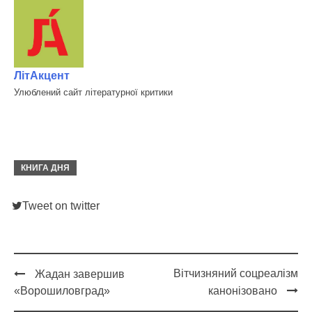
ЛітАкцент
Улюблений сайт літературної критики
КНИГА ДНЯ
Tweet on twitter
Вітчизняний соцреалізм
Жадан завершив
Post
«Ворошиловград»
канонізовано
navigation