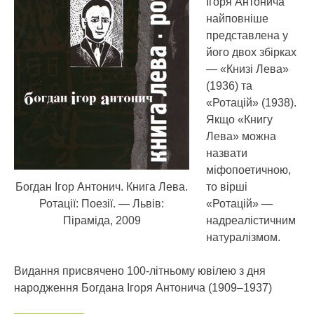
Ігоря Антонича
найповніше
представлена у
його двох збірках
— «Книзі Лева»
(1936) та
«Ротацій» (1938).
Якщо «Книгу
Лева» можна
назвати
міфопоетичною,
Богдан Ігор Антонич. Книга Лева.
то вірші
Ротації: Поезії. — Львів:
«Ротацій» —
Піраміда, 2009
надреалістичним
натуралізмом.
Видання присвячено 100-літньому ювілею з дня
народження Богдана Ігоря Антонича (1909–1937)