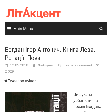
Skip
to
content
Main Menu
Богдан Ігор Антонич. Книга Лева.
Ротації: Поезі
12.05.2010
ЛітАкцент
Leave a comment
2 029
Tweet on twitter
Вишукана
урбаністична
поезія Богдана