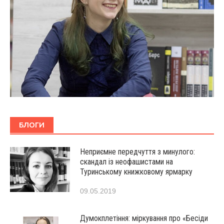
БЛОГИ
Неприємне передчуття з минулого:
скандал із неофашистами на
Туринському книжковому ярмарку
09.05.2019
Думокплетіння: міркування про «Бесіди