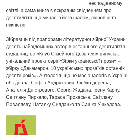
несподіваному
світлі, а сама книга є яскравим свідченням про
десятиліття, що минає, з його шалом, любов’ю та
ніжністю.
Зібравши під прапорами літературної збірної України
десять найвідоміших авторів останнього десятиліття,
видавництво «Клуб Сімейного Дозвілля» випускає
унікальний проект серії «Зірки української прози» –
збірку «Декамерон. 10 українських прозаїків останніх
десяти років». Антологія, що не має аналогів в Україні,
об’єднала: Софію Андрухович, Любко дереша,
Анатолія Дністрового, Сергія Жадана, Ірену Карпу,
Світлану Пиркало, Тараса Прохаська, Світлану
Поваляєву, Наталку Сняданко та Сашка Ушкалова.