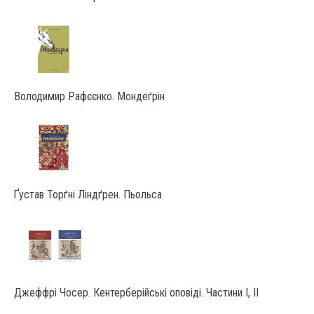
Володимир Рафєєнко. Мондеґрін
Ґустав Торґні Ліндґрен. Пьольса
Джеффрі Чосер. Кентерберійські оповіді. Частини І, ІІ