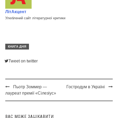
ЛітАкцент
Улюблений сайт літературної критики
КНИГА ДНЯ
Tweet on twitter
Пьотр Зоммер —
Гостродум в Україні
Post
лауреат премії «Сілезіус»
navigation
ВАС МОЖЕ ЗАЦІКАВИТИ