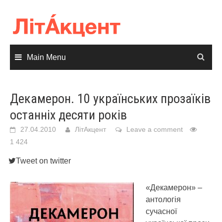
Skip
to
content
Main Menu
Декамерон. 10 українських прозаїків
останніх десяти років
27.04.2010
ЛітАкцент
Leave a comment
1 424
Tweet on twitter
«Декамерон» –
антологія
сучасної