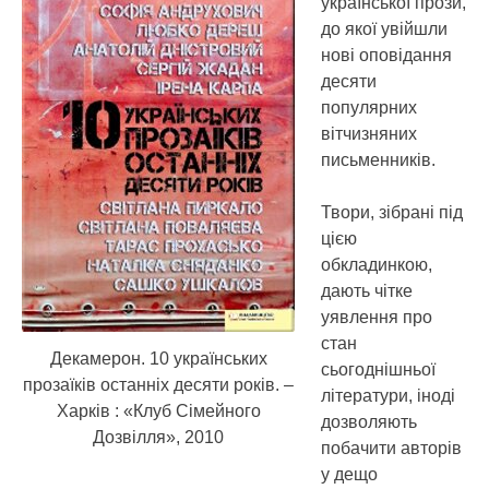
української прози,
до якої увійшли
нові оповідання
десяти
популярних
вітчизняних
письменників.
Твори, зібрані під
цією
обкладинкою,
дають чітке
уявлення про
стан
Декамерон. 10 українських
сьогоднішньої
прозаїків останніх десяти років. –
літератури, іноді
Харків : «Клуб Сімейного
дозволяють
Дозвілля», 2010
побачити авторів
у дещо