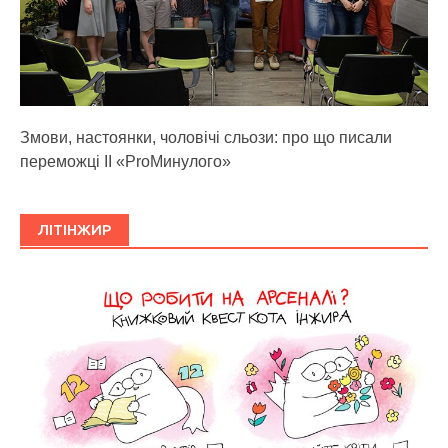
Змови, настоянки, чоловічі сльози: про що писали
переможці ІІ «ProМинулого»
ЛІТІНЖИР