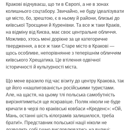
Кракові відчуваєш, що ти в Європі, а не в зонах
колишнього соцтабору. Звичайно, не буду ідеалізувати
це місто, бо, зрештою, є в ньому й райони, близькі до
київської Троєщини й Куренівки. Та все ж таки Краків,
на відміну від Києва, має своє центральне обличчя.
Можливо, хтось мені дорікне за це категоричне
твердження, а все ж таки Старе місто в Кракові —
щось особливе, непорівнянне з теперішнім обличчям
київського Хрещатика. Це втілення одвічної
історичності й культурності міста.
Що мене вразило під час візиту до центру Кракова, так
це його «нашпигованість» російськими туристами.
Але, на щастя, на цьому тлі польська самобутність
вирізнятиметься ще яскравіше. Поляк ніколи не буде
кричати в черзі по краківські ковбаси «Креденс»: «Ой,
Мань, останні шість кілограмів залишилося, треба
брати!». Представник польської нації ніколи не
дозволить собі гучно висловлюватись на вулиці;