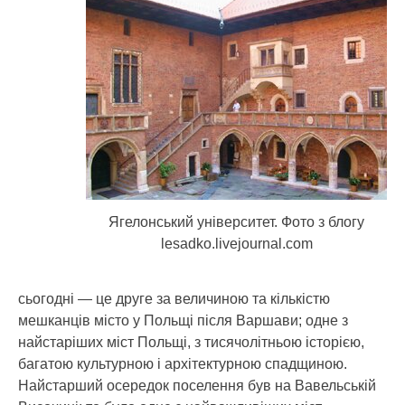
Ягелонський університет. Фото з блогу
lesadko.livejournal.com
сьогодні — це друге за величиною та кількістю
мешканців місто у Польщі після Варшави; одне з
найстаріших міст Польщі, з тисячолітньою історією,
багатою культурною і архітектурною спадщиною.
Найстарший осередок поселення був на Вавельській