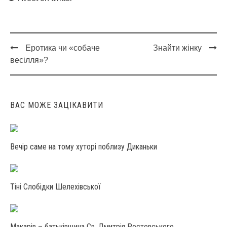
Еротика чи «собаче
Знайти жінку
Post
весілля»?
navigation
ВАС МОЖЕ ЗАЦІКАВИТИ
Вечір саме на тому хуторі поблизу Диканьки
Тіні Слобідки Шелехівської
Макарів – батьківщина Св. Дмитрія Ростовського