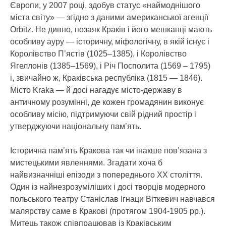
Європи, у 2007 році, здобув статус «наймоднішого
міста світу» — згідно з даними американської агенції
Orbitz. Не дивно, позаяк Краків і його мешканці мають
особливу ауру — історичну, міфологічну, в якій існує і
Королівство П’ястів (1025–1385), і Королівство
Ягеллонів (1385–1569), і Річ Посполита (1569 – 1795)
і, звичайно ж, Краківська республіка (1815 — 1846).
Місто Kraka — й досі нагадує місто-державу в
античному розумінні, де кожен громадянин виконує
особливу місію, підтримуючи свій рідний простір і
утверджуючи національну пам’ять.
Історична пам’ять Кракова так чи інакше пов’язана з
мистецькими явленнями. Згадати хоча б
найвизначніші епізоди з попереднього ХХ століття.
Один із найнезрозуміліших і досі творців модерного
польського театру Станіслав Ігнаци Віткевич навчався
малярству саме в Кракові (протягом 1904-1905 рр.).
Митець також співпрацював із Краківським