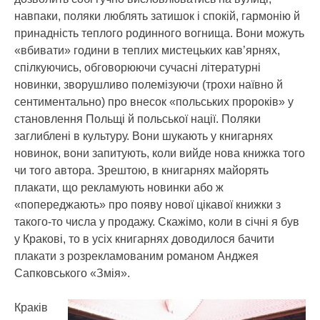
навпаки, поляки люблять затишок і спокій, гармонію й
принадність теплого родинного вогнища. Вони можуть
«вбивати» години в теплих мистецьких кав’ярнях,
спілкуючись, обговорюючи сучасні літературні
новинки, зворушливо полемізуючи (трохи наївно й
сентиментально) про внесок «польських пророків» у
становлення Польщі й польської нації. Поляки
заглиблені в культуру. Вони шукають у книгарнях
новинок, вони запитують, коли вийде нова книжка того
чи того автора. Зрештою, в книгарнях майорять
плакати, що рекламують новинки або ж
«попереджають» про появу нової цікавої книжки з
такого-то числа у продажу. Скажімо, коли в січні я був
у Кракові, то в усіх книгарнях доводилося бачити
плакати з розрекламованим романом Анджея
Сапковського «Змія».
Краків