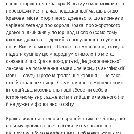
свою історію та літературу. В цьому я мав можливість
пересвідчитися під час нещодавньої мандрівки до
Кракова, міста історичного, древнього, що виринає з
чарівної легенди про короля Крака, про жорстокого
дракона, який жив у печері над Віслою (саме тому
фігурки дракона — другий за популярністю сувенір
після Виспянського)… Певно, що мовознавці можуть
піддати сумніву цю «народну» етимологію міста,
сказавши, що Краків походить від індоєвропейської
лексеми на позначення назви «печери» (в англійській
мові — cave). Проте міфологічне коріння — не таке
вже й страшне явище. Саме наявність міфологічних
інтенцій дає можливість нації зберегти себе в
історичному вирі, адже всі ми вийшли з чарівного (чи
й не дуже) міфологічного світу.
Краків видається типово європейським ще й тому, що
в ньому зроблено все, щоб життя і мешканців, і
відвідувачів було комфортним, щоб кожен узяв для