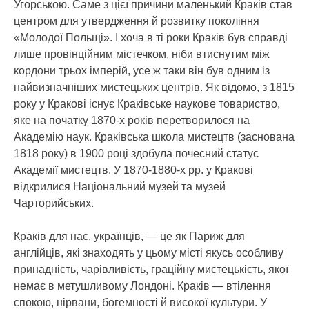
Угорською. Саме з цієї причини маленький Краків став
центром для утвердження й розвитку покоління
«Молодої Польщі». І хоча в ті роки Краків був справді
лише провінційним містечком, ніби втиснутим між
кордони трьох імперій, усе ж таки він був одним із
найвизначніших мистецьких центрів. Як відомо, з 1815
року у Кракові існує Краківське наукове товариство,
яке на початку 1870-х років перетворилося на
Академію наук. Краківська школа мистецтв (заснована
1818 року) в 1900 році здобула почесний статус
Академії мистецтв. У 1870-1880-х рр. у Кракові
відкрилися Національний музей та музей
Чарторийських.
Краків для нас, українців, — це як Париж для
англійців, які знаходять у цьому місті якусь особливу
принадність, чарівливість, граційну мистецькість, якої
немає в метушливому Лондоні. Краків — втілення
спокою, нірвани, богемності й високої культури. У