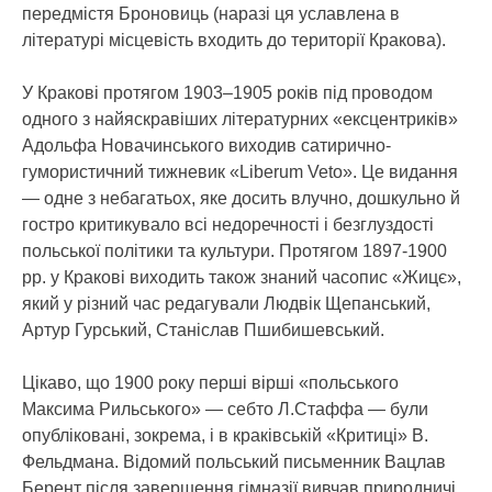
передмістя Броновиць (наразі ця уславлена в
літературі місцевість входить до території Кракова).
У Кракові протягом 1903–1905 років під проводом
одного з найяскравіших літературних «ексцентриків»
Адольфа Новачинського виходив сатирично-
гумористичний тижневик «Liberum Veto». Це видання
— одне з небагатьох, яке досить влучно, дошкульно й
гостро критикувало всі недоречності і безглуздості
польської політики та культури. Протягом 1897-1900
рр. у Кракові виходить також знаний часопис «Жицє»,
який у різний час редагували Людвік Щепанський,
Артур Гурський, Станіслав Пшибишевський.
Цікаво, що 1900 року перші вірші «польського
Максима Рильського» — себто Л.Стаффа — були
опубліковані, зокрема, і в краківській «Критиці» В.
Фельдмана. Відомий польський письменник Вацлав
Берент після завершення гімназії вивчав природничі