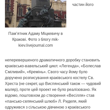
частин його
Пам’ятник Адаму Міцкевичу в
Кракові. Фото з блогу mik-
kiev.livejournal.com
неперевершеного драматичного доробку становить
краківсько-вавельський цикл: «Легенда», «Болеслав
Сміливий», «Кремінь». Свого часу йому було
доручено розписування краківського костелу Св.
Хреста (не секрет, що Виспянський також — чудовий
маляр), проте цей проект не було реалізовано. Як
відомо, поштовхом до створення «Весілля» став
«пансько-селянський шлюб» Л. Риделя, який
одружився з сільською дівчиною з краківського