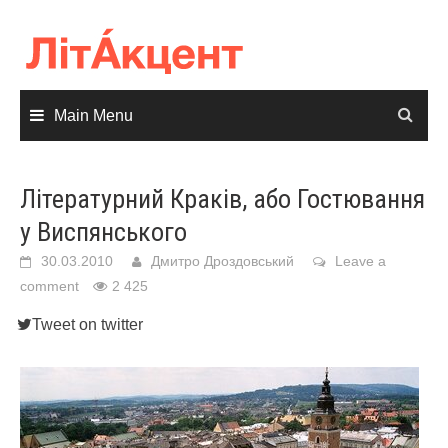
Skip
to
content
Main Menu
Літературний Краків, або Гостювання
у Виспянського
30.03.2010
Дмитро Дроздовський
Leave a
comment
2 425
Tweet on twitter