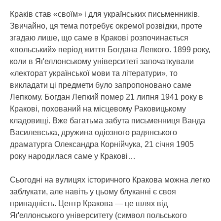
Краків став «своїм» і для українських письменників.
Звичайно, ця тема потребує окремої розвідки, проте
згадаю лише, що саме в Кракові розпочинається
«польський» період життя Богдана Лепкого. 1899 року,
коли в Яґеллонському університеті започаткували
«лекторат української мови та літератури», то
викладати ці предмети було запропоновано саме
Лепкому. Богдан Лепкий помер 21 липня 1941 року в
Кракові, похований на місцевому Раковицькому
кладовищі. Вже багатьма забута письменниця Ванда
Василевська, дружина одіозного радянського
драматурга Олександра Корнійчука, 21 січня 1905
року народилася саме у Кракові…
Сьогодні на вулицях історичного Кракова можна легко
заблукати, але навіть у цьому блуканні є своя
принадність. Центр Кракова — це шлях від
Яґеллонського університету (символ польського