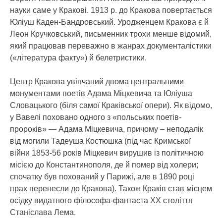
науки саме у Кракові. 1913 р. до Кракова повертається
Юліуш Каден-Бандровський. Уродженцем Кракова є й
Леон Кручковський, письменник трохи менше відомий,
який працював переважно в жанрах документалістики
(«література факту») й белетристики.
Центр Кракова увінчаний двома центральними
монументами поетів Адама Міцкевича та Юліуша
Словацького (біля самої Краківської опери). Як відомо,
у Вавелі поховано одного з «польських поетів-
пророків» — Адама Міцкевича, причому – неподалік
від могили Тадеуша Костюшка (під час Кримської
війни 1853-56 років Міцкевич вирушив із політичною
місією до Константинополя, де й помер від холери;
спочатку був похований у Парижі, але в 1890 році
прах перенесли до Кракова). Також Краків став місцем
осідку видатного філософа-фантаста ХХ століття
Станіслава Лема.