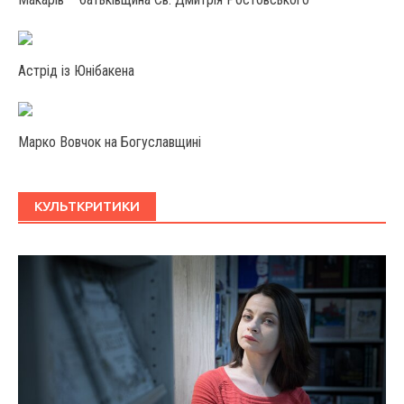
Астрід із Юнібакена
Марко Вовчок на Богуславщині
КУЛЬТКРИТИКИ