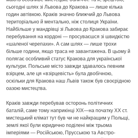
сьогодні шлях зі Львова до Кракова — лише кілька
годин автівкою. Краків значно ближчий до Львова
територіально й ментально, ніж столиця України.
Найбільше у мандрівці зі Львова до Кракова забирає
перебування на кордоні — просуваєшся зі швидкістю
«шаленої черепахи». А сам шлях — лише трохи
більше години, якщо траса не завантажена. В цьому й
полягає особливий статус Кракова для української
культури. Польське місто завжди здавалось певним
взірцем, але ця «взірцевість» була двобічною,
оскільки для Кракова наш Львів також був своєрідною
оазою мистецтва.
Краків завжди перебував осторонь політичних
баталій, саме тому наприкінці ХІХ—на початку ХХ ст.
мистецький клімат тут був чи не найкращим у Польщі,
землі якої були юридично поділені між трьома
імперіями — Російською, Прусською та Австро-