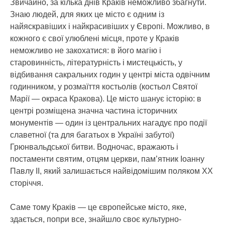
Звичайно, за кілька днів Краків неможливо збагнути.
Знаю людей, для яких це місто є одним із
найяскравіших і найкрасивіших у Європі. Можливо, в
кожного є свої улюблені місця, проте у Краків
неможливо не закохатися: в його магію і
старовинність, літературність і мистецькість, у
відбивання сакральних годин у центрі міста одвічним
годинником, у розмаїття костьолів (костьол Святої
Марії — окраса Кракова). Це місто шанує історію: в
центрі розміщена значна частина історичних
монументів — один із центральних нагадує про події
славетної (та для багатьох в Україні забутої)
Грюнвальдської битви. Водночас, вражають і
постаменти святим, отцям церкви, пам’ятник Іоанну
Павлу ІІ, який залишається найвідомішим поляком ХХ
сторіччя.
Саме тому Краків — це європейське місто, яке,
здається, попри все, знайшло своє культурно-