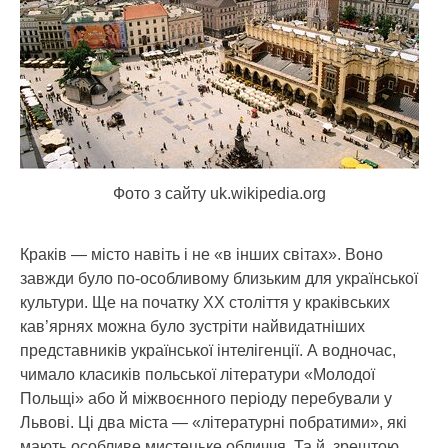
Фото з сайту uk.wikipedia.org
Краків — місто навіть і не «в інших світах».
Воно
завжди було по-особливому близьким для української
культури. Ще на початку ХХ століття у краківських
кав’ярнях можна було зустріти найвидатніших
представників української інтелігенції. А водночас,
чимало класиків польської літератури «Молодої
Польщі» або й міжвоєнного періоду перебували у
Львові. Ці два міста — «літературні побратими», які
мають особливе мистецьке обличчя. Та й, зрештою,