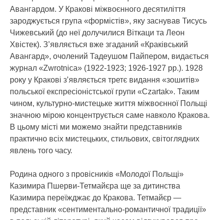
Авангардом. У Кракові міжвоєнного десятиліття
зароджується група «формістів», яку заснував Тисусь
Чижевський (до неї долучилися Віткаци та Леон
Хвістек). З’являється вже згаданий «Краківський
Авангард», очолений Тадеушом Пайпером, видається
журнал «Zwrotnica» (1922-1923; 1926-1927 рр.). 1928
року у Кракові з’являється третє видання «зошитів»
польської експресіоністської групи «Czartak». Таким
чином, культурно-мистецьке життя міжвоєнної Польщі
значною мірою концентрується саме навколо Кракова.
В цьому місті ми можемо знайти представників
практично всіх мистецьких, стильових, світоглядних
явлень того часу.
Родина одного з провісників «Молодої Польщі»
Казимира Пшерви-Тетмайєра ще за дитинства
Казимира переїжджає до Кракова. Тетмайєр —
представник «сентиментально-романтичної традиції»