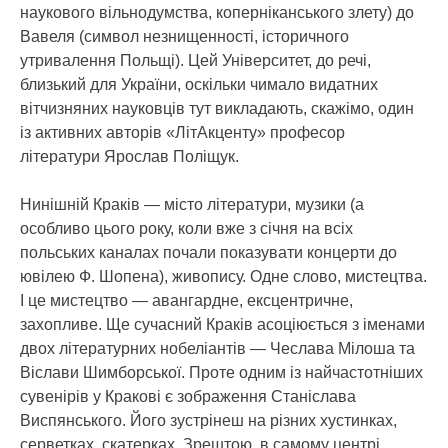
наукового вільнодумства, коперніканського злету) до
Вавеля (символ незнищенності, історичного
утривалення Польщі). Цей Університет, до речі,
близький для України, оскільки чимало видатних
вітчизняних науковців тут викладають, скажімо, один
із активних авторів «ЛітАкценту» професор
літератури Ярослав Поліщук.
Нинішній Краків — місто літератури, музики (а
особливо цього року, коли вже з січня на всіх
польських каналах почали показувати концерти до
ювілею Ф. Шопена), живопису. Одне слово, мистецтва.
І це мистецтво — авангардне, ексцентричне,
захопливе. Ще сучасний Краків асоціюється з іменами
двох літературних нобеліантів — Чеслава Мілоша та
Віслави Шимборської. Проте одним із найчастотніших
сувенірів у Кракові є зображення Станіслава
Виспянського. Його зустрінеш на різних хустинках,
серветках, скатерках. Зрештою, в самому центрі