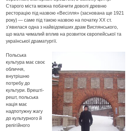
Старого міста можна побачити доволі древню
ресторацію під назвою «Весілля» (заснована ще 1921
року) — саме під такою назвою на початку ХХ ст.
з’явилася одна з найвідоміших драм Виспянського,
що мала чималий вплив на розвиток європейської та
української драматургії.
Польська
культура має своє
обличчя,
внутрішню
потребу до
культури. Врешті-
решт, польська
нація має
надпотужну жагу
до культурного й
релігійного