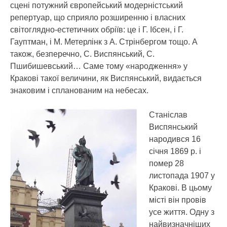
сцені потужний європейський модерністський
репертуар, що сприяло розширенню і власних
світоглядно-естетичних обріїв: це і Г. Ібсен, і Г.
Гауптман, і М. Метерлінк з А. Стрінбергом тощо. А
також, безперечно, С. Виспянський, С.
Пшибишевський… Саме тому «народження» у
Кракові такої величини, як Виспянський, видається
знаковим і спланованим на небесах.
Станіслав
Виспянський
народився 16
січня 1869 р. і
помер 28
листопада 1907 у
Кракові. В цьому
місті він провів
усе життя. Одну з
найвизначніших