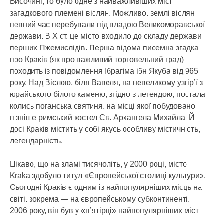
Височині; то було одне з найважливіших міст
загадкового племені віслян. Можливо, землі віслян
певний час перебували під владою Великоморавської
держави. В Х ст. це місто входило до складу держави
перших Пжемислідів. Перша відома писемна згадка
про Краків (як про важливий торговельний град)
походить із повідомлення Ібрагіма ібн Якуба від 965
року. Над Віслою, біля Вавеля, на невеликому узгір’ї з
юрайського білого каменю, згідно з легендою, постала
колись поганська святиня, на місці якої побудовано
пізніше римський костел Св. Архангела Михайла. Й
досі Краків містить у собі якусь особливу містичність,
легендарність.
Цікаво, що на зламі тисячоліть, у 2000 році, місто
Kraka здобуло титул «Європейської столиці культури».
Сьогодні Краків є одним із найпопулярніших місць на
світі, зокрема — на європейському субконтиненті.
2006 року, він був у «п’ятірці» найпопулярніших міст