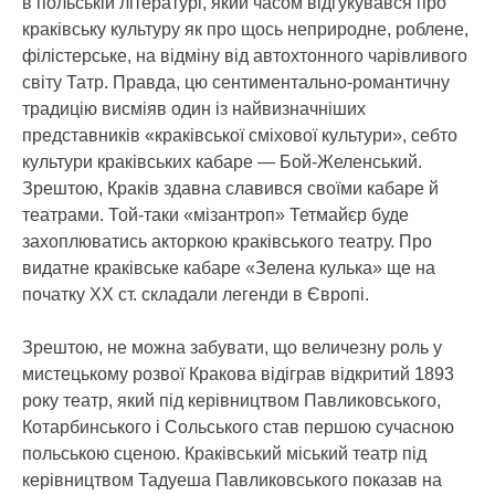
в польській літературі, який часом відгукувався про
краківську культуру як про щось неприродне, роблене,
філістерське, на відміну від автохтонного чарівливого
світу Татр. Правда, цю сентиментально-романтичну
традицію висміяв один із найвизначніших
представників «краківської сміхової культури», себто
культури краківських кабаре — Бой-Желенський.
Зрештою, Краків здавна славився своїми кабаре й
театрами. Той-таки «мізантроп» Тетмайєр буде
захоплюватись акторкою краківського театру. Про
видатне краківське кабаре «Зелена кулька» ще на
початку ХХ ст. складали легенди в Європі.
Зрештою, не можна забувати, що величезну роль у
мистецькому розвої Кракова відіграв відкритий 1893
року театр, який під керівництвом Павликовського,
Котарбинського і Сольського став першою сучасною
польською сценою. Краківський міський театр під
керівництвом Тадуеша Павликовського показав на