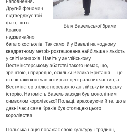
наповнення.
Другий феномен
підтверджує той
факт, що в
Біля Вавельської брами
Кракові
надзвичайно
багато костьолів. Так само, й у Вавелі на «одному
квадратному метрі» розташована найбільша кількість
у світі монархів. Навіть у англійському
Вестмінстерському абатстві такого немає, що,
зрештою, і природно, оскільки Велика Британія — це
все ж таки конклав чотирьох центральних частин, а
Вестмінстер втілює переважно англійську імперську
історію. Натомість Вавель завжди був монолітним
символом королівської Польщі, враховуючи й те, що в
давні часи саме Краків був столицею цього
королівства.
Польська нація поважає свою культуру і традиції,