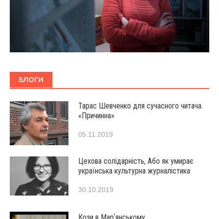
БЛОГИ
Тарас Шевченко для сучасного читача.
«Причинна»
05.11.2019
Цехова солідарність, Або як умирає
українська культурна журналістика
30.10.2019
Кози в Марʼянському