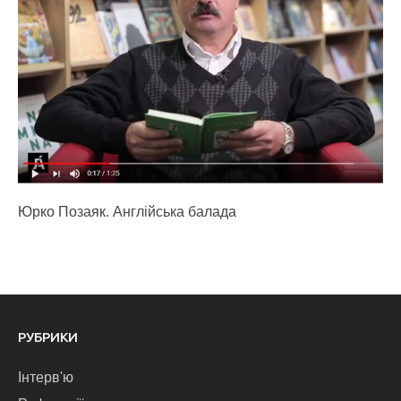
Юрко Позаяк. Англійська балада
РУБРИКИ
Інтерв'ю