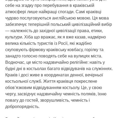
себе на згадку про перебування в краківській
атмосфері лише найкращі спогади. Самі краківці
чудово послуговуються англійською мовою. Ця мова
забезпечує теперішній польський цивілізаційний вибір
— належність до західної цивілізації права, етики,
культури. Хіба що вражає, як я вже казав, надмірно
велика кількість туристів із Росії, які жадібно
скуповують фірмову краківську ковбасу, горілку та
занадто голосно поводять себе на вулицях міста.
Водночас, це місто надзвичайно релігійне: навіть у
будні дні в костьолах багато відвідувачів на служіннях.
Краків і досі живе в координатах денної, вечірньої
костьольної служб. Життя краківця покреслене
обов’язковим відвідуванням костьолу. Це, у свою
чергу, засвідчує надзвичайну чемність поляків, їхню
повагу до гостей, зворушливість, чемність і
добропорядність.