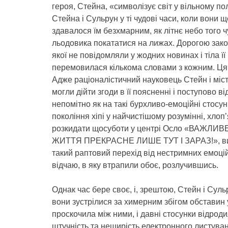
героя, Стейна, «символізує світ у вільному пол
Стейна і Сульрун у ті чудові часи, коли вони 
здавалося їм безхмарним, як літнє небо того ч
льодовика покататися на лижах. Дорогою зако
якої не повідомляли у жодних новинах і тіла ї
перемовилася кількома словами з кожним. Ця 
Адже раціоналістичний науковець Стейн і міс
могли дійти згоди в її поясненні і поступово 
непомітно як на такі бурхливо-емоційні стосун
покоління хіпі у найчистішому розумінні, хло
розкидати щосуботи у центрі Осло «ВАЖЛ
ЖИТТЯ ПРЕКРАСНЕ ЛИШЕ ТУТ І ЗАРАЗ!», видр
такий раптовий перехід від нестримних емоці
відчаю, в яку втрапили обоє, розлучившись.
Однак час бере своє, і, зрештою, Стейн і Сульр
вони зустрілися за химерним збігом обставин 
проскочила між ними, і давні стосунки відроди
штучність та нещирість електронного листуван