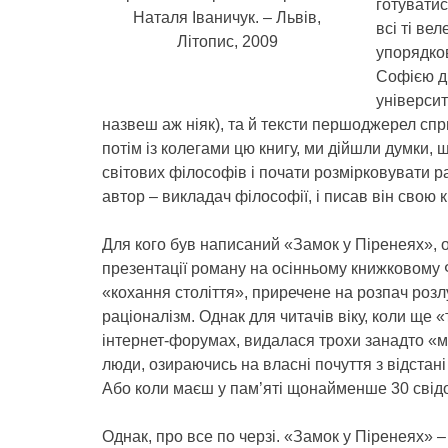
готуватис
Наталя Іваничук. – Львів,
всі ті ве
Літопис, 2009
упорядков
Софією д
університ
назвеш аж ніяк), та й тексти першоджерел сп
потім із колегами цю книгу, ми дійшли думки,
світових філософів і почати розмірковувати раз
автор – викладач філософії, і писав він свою к
Для кого був написаний «Замок у Піренеях», о
презентації роману на осінньому книжковому Ф
«кохання століття», приречене на розпач розлук
раціоналізм. Однак для читачів віку, коли ще «т
інтернет-форумах, видалася трохи занадто «м
люди, озираючись на власні почуття з відстані
Або коли маєш у пам’яті щонайменше 30 свідом
Однак, про все по черзі. «Замок у Піренеях» –