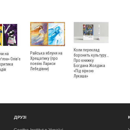
Коли переклад
Райська яблуня на
чи на
боронить культуру…
Хрещатику (про
лза» Олів’є
Про книжку
поезію Лариси
критика
Богдана Жолдака
Лебедівни)
адів
«Під зіркою
Лукаша»
ДРУЗІ