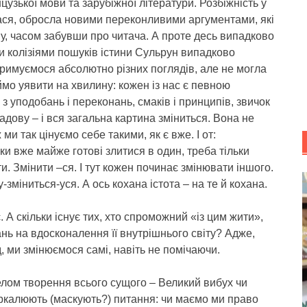
узької мови та зарубіжної літератури. Розбіжність у
ася, обросла новими переконливими аргументами, які
, часом забувши про читача. А проте десь випадково
 колізіями пошуків істини Сульрун випадково
тримуємося абсолютно різних поглядів, але не могла
мо уявити на хвилину: кожен із нас є певною
 з уподобань і переконань, смаків і принципів, звичок
адову – і вся загальна картина зміниться. Вона не
и так цінуємо себе такими, як є вже. І от:
нки вже майже готові злитися в один, треба тільки
 Змінити –ся. І тут кожен починає змінювати іншого.
-зміниться-уся. А ось кохана істота – на те й кохана.
. А скільки існує тих, хто спроможний «із цим жити»,
ань на вдосконалення її внутрішнього світу? Адже,
, ми змінюємося самі, навіть не помічаючи.
елом творення всього сущого – Великий вибух чи
ркалюють (маскують?) питання: чи маємо ми право