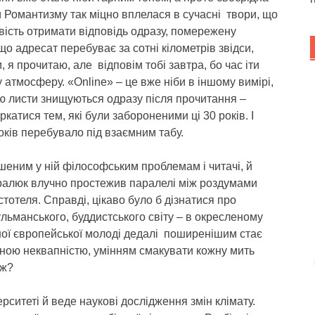
и Романтизму так міцно вплелася в сучасні твори, що
ість отримати відповідь одразу, помережену
о адресат перебуває за сотні кілометрів звідси,
 я прочитаю, але відповім тобі завтра, бо час іти
атмосферу. «Online» – це вже ніби в іншому вимірі,
ю листи знищуються одразу після прочитання –
оркатися тем, які були забороненими ці 30 років. І
оків перебувало під взаємним табу.
шеним у ній філософським проблемам і читачі, й
Кралюк влучно простежив паралелі між роздумами
тотеля. Справді, цікаво було б дізнатися про
ульманського, буддистського світу – в окресленому
сної європейської молоді дедалі поширенішим стає
ною неквапністю, умінням смакувати кожну мить
еж?
рситеті й веде наукові дослідження змін клімату.