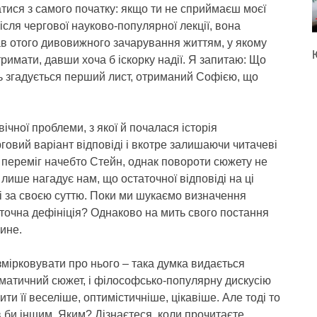
тися з самого початку: якщо ти не сприймаєш моєї
Після чергової науково-популярної лекції, вона
нав отого дивовижного зачарування життям, у якому
 утримати, давши хоча б іскорку надії. Я запитаю: Що
ь згадується перший лист, отриманий Софією, що
чної проблеми, з якої й почалася історія
овий варіант відповіді і вкотре залишаючи читачеві
переміг начебто Стейн, однак повороти сюжету не
лише нагадує нам, що остаточної відповіді на ці
чні за своєю суттю. Поки ми шукаємо визначення
аточна дефініція? Однаково на мить свого постання
ине.
змірковувати про нього – така думка видається
аматичний сюжет, і філософсько-популярну дискусію
ти її веселіше, оптимістичніше, цікавіше. Але тоді то
ув би іншим. Яким? Дізнаєтеся, коли прочитаєте.