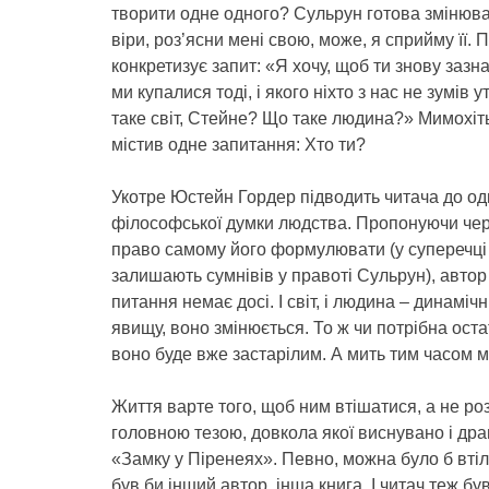
творити одне одного? Сульрун готова змінюва
віри, роз’ясни мені свою, може, я сприйму її. 
конкретизує запит: «Я хочу, щоб ти знову заз
ми купалися тоді, і якого ніхто з нас не зумів
таке світ, Стейне? Що таке людина?» Мимохіт
містив одне запитання: Хто ти?
Укотре Юстейн Гордер підводить читача до одві
філософської думки людства. Пропонуючи черг
право самому його формулювати (у суперечці 
залишають сумнівів у правоті Сульрун), автор 
питання немає досі. І світ, і людина – динамі
явищу, воно змінюється. То ж чи потрібна ост
воно буде вже застарілим. А мить тим часом м
Життя варте того, щоб ним втішатися, а не ро
головною тезою, довкола якої виснувано і др
«Замку у Піренеях». Певно, можна було б втіли
був би інший автор, інша книга. І читач теж б