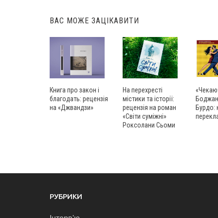
navigation
ВАС МОЖЕ ЗАЦІКАВИТИ
«Чекаю
На перехресті
Книга про закон і
Боджанґ
містики та історії:
благодать: рецензія
Бурдо: 
рецензія на роман
на «Джвандзи»
перекл
«Світи суміжні»
Роксолани Сьоми
РУБРИКИ