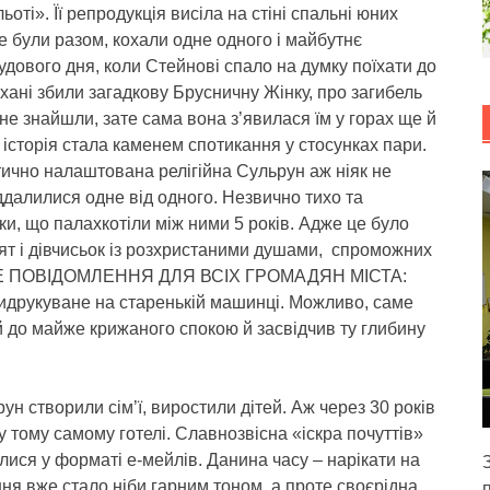
ьоті». Її репродукція висіла на стіні спальні юних
ще були разом, кохали одне одного і майбутнє
удового дня, коли Стейнові спало на думку поїхати до
хані збили загадкову Брусничну Жінку, про загибель
ї не знайшли, зате сама вона з’явилася їм у горах ще й
історія стала каменем спотикання у стосунках пари.
тично налаштована релігійна Сульрун аж ніяк не
віддалилися одне від одного. Незвично тихо та
ки, що палахкотіли між ними 5 років. Адже це було
п’ят і дівчисьок із розхристаними душами, спроможних
ИВЕ ПОВІДОМЛЕННЯ ДЛЯ ВСІХ ГРОМАДЯН МІСТА:
укуване на старенькій машинці. Можливо, саме
й до майже крижаного спокою й засвідчив ту глибину
ун створили сім’ї, виростили дітей. Аж через 30 років
у тому самому готелі. Славнозвісна «іскра почуттів»
лися у форматі е-мейлів. Данина часу – нарікати на
ня вже стало ніби гарним тоном, а проте своєрідна