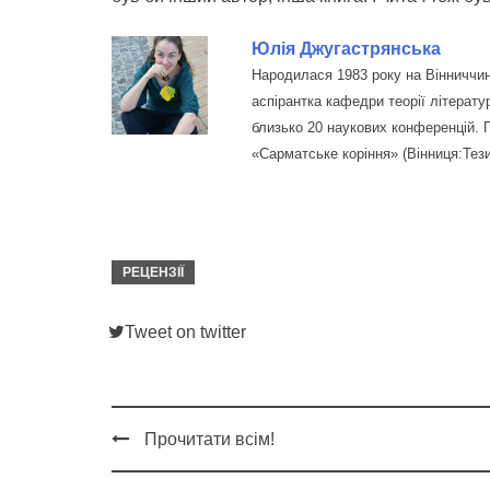
Юлія Джугастрянська
Народилася 1983 року на Вінниччині
аспірантка кафедри теорії літерат
близько 20 наукових конференцій. П
«Сарматське коріння» (Вінниця:Тези
РЕЦЕНЗІЇ
Tweet on twitter
Прочитати всім!
Post