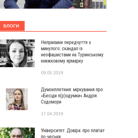
БЛОГИ
Неприємне передчуття з
минулого: скандал із
неофашистами на Туринському
книжковому ярмарку
09.05.2019
Думокплетіння: міркування про
«Бесіди п(р)одумки» Андрія
Содомори
17.04.2019
Університет. Довіра: про плагіат
по-чеськи