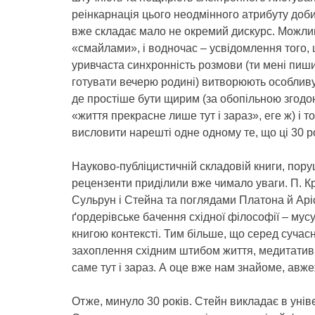
реінкарнація цього неодмінного атрибуту доб
вже складає мало не окремий дискурс. Можлив
«смайлами», і водночас – усвідомлення того, щ
уривчаста синхронність розмови (ти мені пиши,
готувати вечерю родині) витворюють особливу 
де простіше бути щирим (за обопільною згодо
«життя прекрасне лише тут і зараз», еге ж) і т
висловити нарешті одне одному те, що ці 30 р
Науково-публіцистичній складовій книги, пору
рецензенти приділили вже чимало уваги. П. 
Сульрун і Стейна та поглядами Платона й Аріс
ґордерівське бачення східної філософії – мус
книгою контексті. Тим більше, що серед суча
захоплення східним штибом життя, медитатив
саме тут і зараз. А оце вже нам знайоме, авж
Отже, минуло 30 років. Стейн викладає в уніве