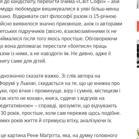
я до кандіспиту, перебігти очима «Світ Софії» – аби
лемудрі любомудри вишикувалися в уяві більш-менш
ано. Відкривати світ філософії разом із 15-річною
ійсно виявилося значно приємніше, аніж із авторами
етських підручників (звісно, взаємозамінними їх не
риймалися після того якось простіше. Обговорюючи
 що вона допомагає перестати «боятися» праць
ом із ними, а не навздогін їм. Не дивно, адже її
нигу саме для дітей.
днозначно сказати важко. Зі слів автора на
орумі у Львові, скидається на те, що це книжка про
и, про вічне і проминуще, віру і сумнів, містицизм і
ак ніхто не кохав», книга, судячи з відгуків на
едитативною» – справді, зрозуміти, що відчувають
 30 років, простіше, коли сам пережив щось подібне.
их років життя й отримуєш втіху, аналізуючи їх.
 це картина Рене Маґрітта, яка, на думку головного