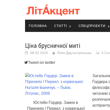
Skip
to
content
ГОЛОВНА
СТАТТІ
СПЕЦПРОЕКТИ
Ціна брусничної миті
08.02.2010
Юлія Джугастрянська
4 Co
Tweet on twitter
Загально
Ґордера 
філософс
читачеві
розпочало
Юстейн Ґордер. Замок в
аспіранту
Піренеях / Перекл. з норвезької