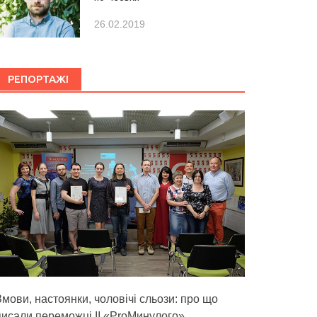
26.02.2019
РЕПОРТАЖІ
Змови, настоянки, чоловічі сльози: про що
писали переможці ІІ «ProМинулого»