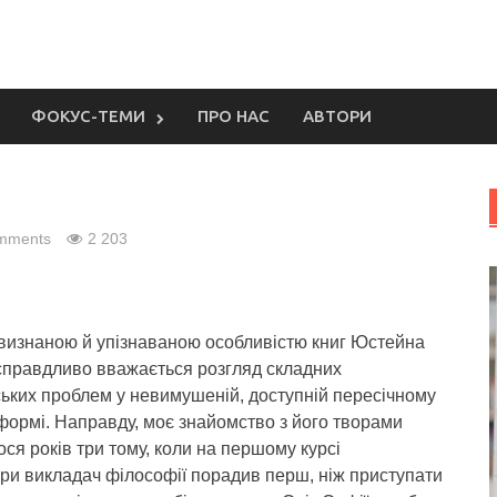
ФОКУС-ТЕМИ
ПРО НАС
АВТОРИ
mments
2 203
визнаною й упізнаваною особливістю книг Юстейна
справдливо вважається розгляд складних
ьких проблем у невимушеній, доступній пересічному
 формі.
Направду, моє знайомство з його творами
ся років три тому, коли на першому курсі
ри викладач філософії порадив перш, ніж приступати