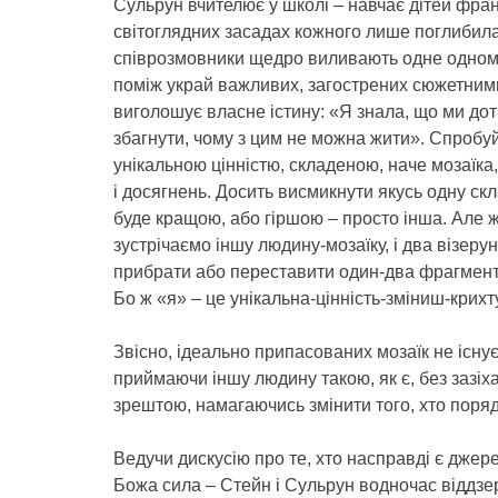
Сульрун вчителює у школі – навчає дітей франц
світоглядних засадах кожного лише поглибил
співрозмовники щедро виливають одне одному
поміж украй важливих, загострених сюжетними
виголошує власне істину: «Я знала, що ми до
збагнути, чому з цим не можна жити». Спробуй
унікальною цінністю, складеною, наче мозаїка,
і досягнень. Досить висмикнути якусь одну скл
буде кращою, або гіршою – просто інша. Але ж м
зустрічаємо іншу людину-мозаїку, і два візеру
прибрати або переставити один-два фрагменти.
Бо ж «я» – це унікальна-цінність-зміниш-крихту
Звісно, ідеально припасованих мозаїк не існує
приймаючи іншу людину такою, як є, без зазіх
зрештою, намагаючись змінити того, хто поряд
Ведучи дискусію про те, хто насправді є джер
Божа сила – Стейн і Сульрун водночас віддзе