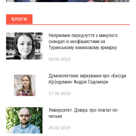
БЛОГИ
Неприємне передчуття з минулого:
скандал із неофашистами на
Туринському книжковому ярмарку
09.05.2019
Думокплетіння: міркування про «Бесіди
п(р)одумки» Андрія Содомори
17.04.2019
Університет. Довіра: про плагіат по-
чеськи
26.02.2019