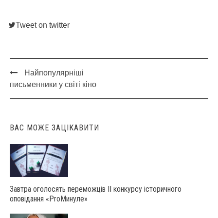
Tweet on twitter
Найпопулярніші
Post
письменники у світі кіно
navigation
ВАС МОЖЕ ЗАЦІКАВИТИ
Завтра оголосять переможців ІІ конкурсу історичного
оповідання «ProМинуле»