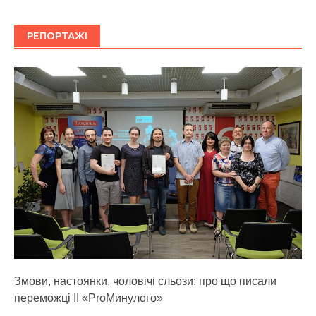
РЕПОРТАЖІ
Змови, настоянки, чоловічі сльози: про що писали
переможці ІІ «ProМинулого»