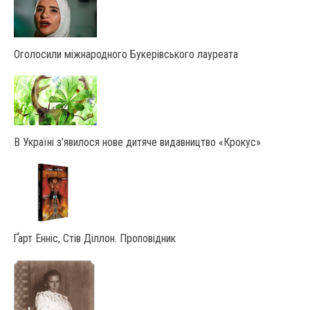
Оголосили міжнародного Букерівського лауреата
В Україні з’явилося нове дитяче видавництво «Крокус»
Ґарт Енніс, Стів Діллон. Проповідник