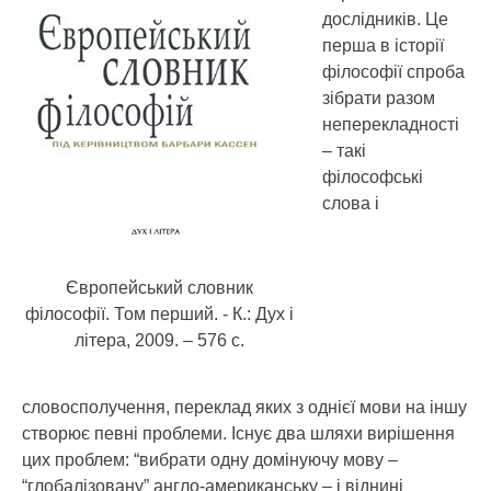
дослідників. Це
перша в історії
філософії спроба
зібрати разом
неперекладності
– такі
філософські
слова і
Європейський словник
філософії. Том перший. - К.: Дух і
літера, 2009. – 576 с.
словосполучення, переклад яких з однієї мови на іншу
створює певні проблеми.
Існує два шляхи вирішення
цих проблем: “вибрати одну домінуючу мову –
“глобалізовану” англо-американську – і віднині