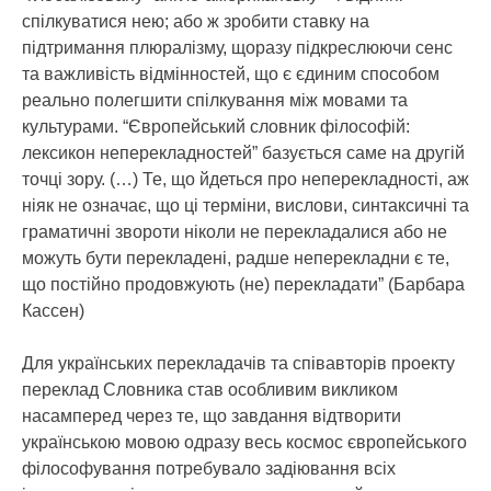
спілкуватися нею; або ж зробити ставку на
підтримання плюралізму, щоразу підкреслюючи сенс
та важливість відмінностей, що є єдиним способом
реально полегшити спілкування між мовами та
культурами. “Європейський словник філософій:
лексикон неперекладностей” базується саме на другій
точці зору. (…) Те, що йдеться про неперекладності, аж
ніяк не означає, що ці терміни, вислови, синтаксичні та
граматичні звороти ніколи не перекладалися або не
можуть бути перекладені, радше неперекладни є те,
що постійно продовжують (не) перекладати” (Барбара
Кассен)
Для українських перекладачів та співавторів проекту
переклад Словника став особливим викликом
насамперед через те, що завдання відтворити
українською мовою одразу весь космос європейського
філософування потребувало задіювання всіх