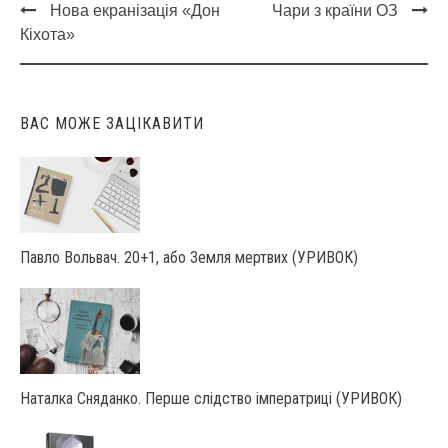
Нова екранізація «Дон
Чари з країни ОЗ
Post
Кіхота»
navigation
ВАС МОЖЕ ЗАЦІКАВИТИ
Павло Вольвач. 20+1, або Земля мертвих (УРИВОК)
Наталка Сняданко. Перше слідство імператриці (УРИВОК)