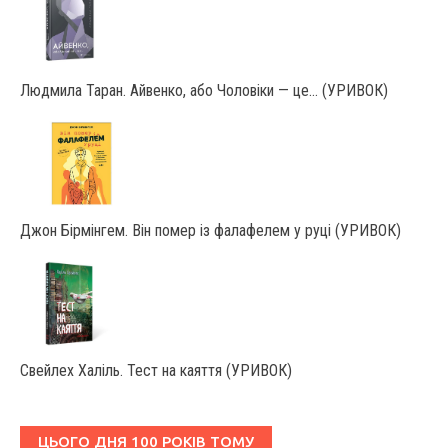
Людмила Таран. Айвенко, або Чоловіки — це… (УРИВОК)
Джон Бірмінгем. Він помер із фалафелем у руці (УРИВОК)
Свейлех Халіль. Тест на каяття (УРИВОК)
ЦЬОГО ДНЯ 100 РОКІВ ТОМУ