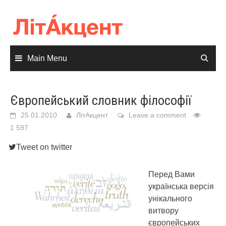
Skip
to
content
Main Menu
Європейський словник філософії
25.01.2010
ЛітАкцент
Leave a comment
1 597
Tweet on twitter
Перед Вами
українська версія
унікального
витвору
європейських