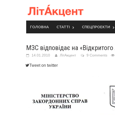
Skip
to
content
ГОЛОВНА
СТАТТІ
СПЕЦПРОЕКТИ
МЗС відповідає на «Відкритого
14.01.2010
ЛітАкцент
9 Comments
Tweet on twitter