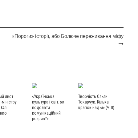
«Пороги» історії, або Болюче переживання міфу
ий лист
«Українська
Творчість Ольги
-міністру
культура і світ: як
Токарчук: Кілька
 Юлії
подолати
крапок над «і» (Ч. ІІ)
нко
комунікаційний
розрив?»