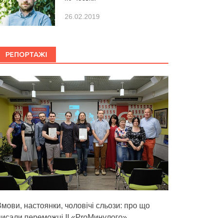
26.02.2019
РЕПОРТАЖІ
Змови, настоянки, чоловічі сльози: про що
писали переможці ІІ «ProМинулого»