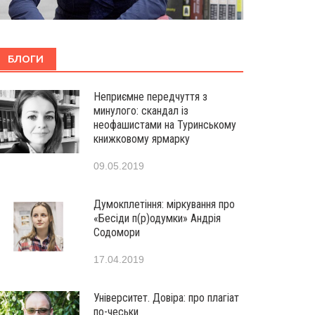
БЛОГИ
Неприємне передчуття з
минулого: скандал із
неофашистами на Туринському
книжковому ярмарку
09.05.2019
Думокплетіння: міркування про
«Бесіди п(р)одумки» Андрія
Содомори
17.04.2019
Університет. Довіра: про плагіат
по-чеськи