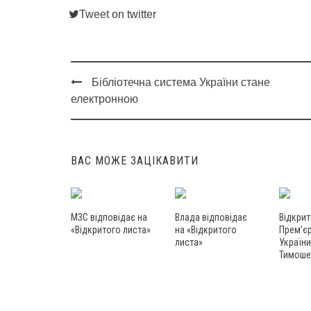
Tweet on twitter
Бібліотечна система України стане
Post
електронною
navigation
ВАС МОЖЕ ЗАЦІКАВИТИ
МЗС відповідає на
Влада відповідає
Відкрит
«Відкритого листа»
на «Відкритого
Прем’єр
листа»
України
Тимоше