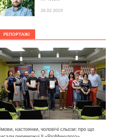
26.02.2019
РЕПОРТАЖІ
Змови, настоянки, чоловічі сльози: про що
писали переможці ІІ «ProМинулого»