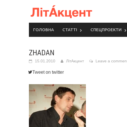
Skip
to
content
ГОЛОВНА
СТАТТІ
СПЕЦПРОЕКТИ
ZHADAN
15.01.2010
ЛітАкцент
Leave a commen
Tweet on twitter