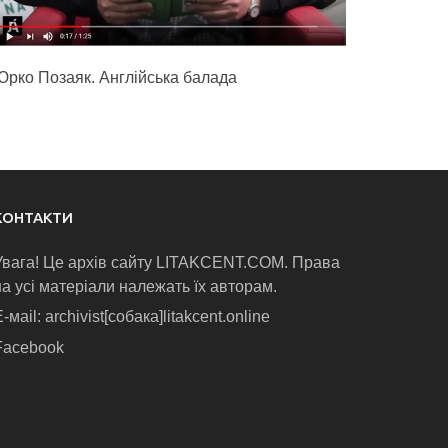
Юрко Позаяк. Англійська балада
КОНТАКТИ
Увага! Це архів сайту LITAKCENT.COM. Права
на усі матеріали належать їх авторам.
-маіl: archivist[собака]litakcent.online
Facebook