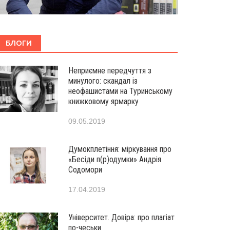
БЛОГИ
Неприємне передчуття з
минулого: скандал із
неофашистами на Туринському
книжковому ярмарку
09.05.2019
Думокплетіння: міркування про
«Бесіди п(р)одумки» Андрія
Содомори
17.04.2019
Університет. Довіра: про плагіат
по-чеськи