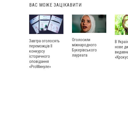
ВАС МОЖЕ ЗАЦІКАВИТИ
Оголосили
Завтра оголосять
В Украї
міжнародного
переможців ІІ
нове д
Букерівського
конкурсу
видавн
лауреата
історичного
«Кроку
оповідання
«ProМинуле»