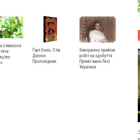
ні з’явилося
Ґарт Енніс, Стів
Завершено прийом
итяче
Діллон.
робіт на здобуття
ицтво
Проповідник
Премії імені Лесі
с»
Українки