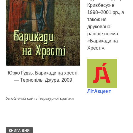
Кривбасу» в
1998–2001 рр., а
також не
друкована
раніше поема
«Барикади на
Хресті».
Юрко Ґудзь. Барикади на хресті.
— Тернопіль: Джура, 2009
ЛітАкцент
Улюблений сайт літературної критики
КНИГА ДНЯ