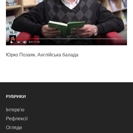
Юрко Позаяк. Англійська балада
РУБРИКИ
Інтерв'ю
Рефлексії
Огляди