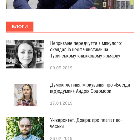
БЛОГИ
Неприємне передчуття з минулого:
скандал із неофашистами на
Туринському книжковому ярмарку
09.05.2019
Думокплетіння: міркування про «Бесіди
п(р)одумки» Андрія Содомори
17.04.2019
Університет. Довіра: про плагіат по-
чеськи
26.02.2019