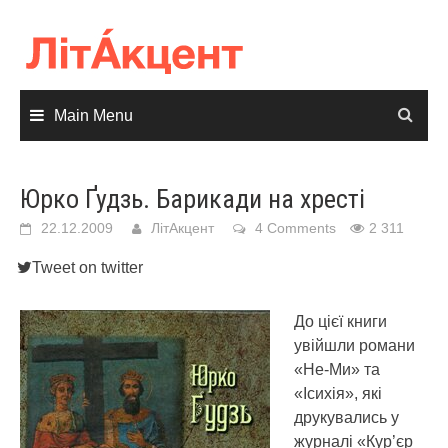
Skip
to
content
Main Menu
Юрко Ґудзь. Барикади на хресті
22.12.2009
ЛітАкцент
4 Comments
2 311
Tweet on twitter
До цієї книги
увійшли романи
«Не-Ми» та
«Ісихія», які
друкувались у
журналі «Кур’єр