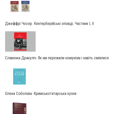
Джеффрі Чосер. Кентерберійські оповіді. Частини І, ІІ
Славенка Дракуліч. Як ми пережили комунізм і навіть сміялися
Олена Соболєва. Кримськотатарська кухня