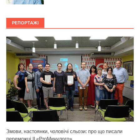
РЕПОРТАЖІ
Змови, настоянки, чоловічі сльози: про що писали
переможці ІІ «ProМинулого»