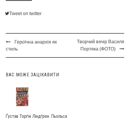
Tweet on twitter
Творчий вечір Василя
Героїчна анархія як
Post
стиль
Портяка (ФОТО)
navigation
ВАС МОЖЕ ЗАЦІКАВИТИ
Ґустав Торґні Ліндґрен. Пьольса