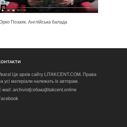
Юрко Позаяк. Англійська балада
КОНТАКТИ
Увага! Це архів сайту LITAKCENT.COM. Права
на усі матеріали належать їх авторам.
-маіl: archivist[собака]litakcent.online
Facebook