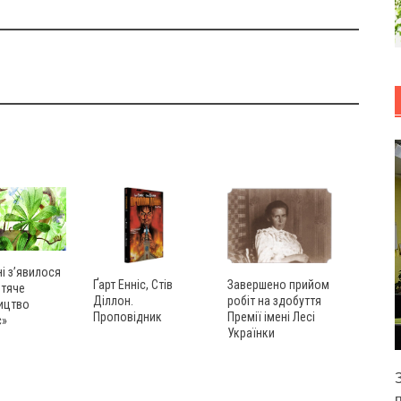
ні з’явилося
Ґарт Енніс, Стів
Завершено прийом
итяче
Діллон.
робіт на здобуття
ицтво
Проповідник
Премії імені Лесі
с»
Українки