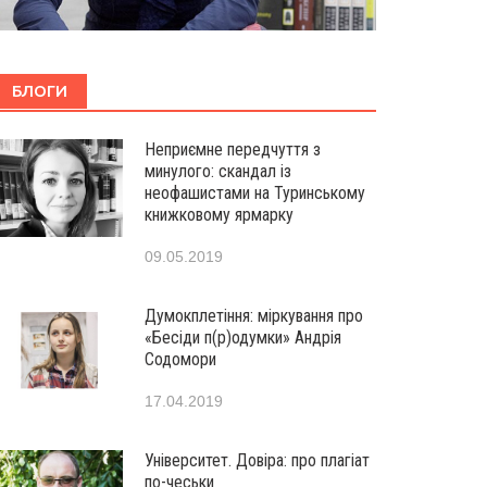
БЛОГИ
Неприємне передчуття з
минулого: скандал із
неофашистами на Туринському
книжковому ярмарку
09.05.2019
Думокплетіння: міркування про
«Бесіди п(р)одумки» Андрія
Содомори
17.04.2019
Університет. Довіра: про плагіат
по-чеськи