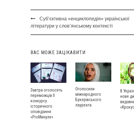
Суб’єктивна «енциклопедія» української
Post
літератури у слов’янському контексті
navigation
ВАС МОЖЕ ЗАЦІКАВИТИ
Оголосили
Завтра оголосять
В Украї
міжнародного
переможців ІІ
нове д
Букерівського
конкурсу
видавн
лауреата
історичного
«Кроку
оповідання
«ProМинуле»