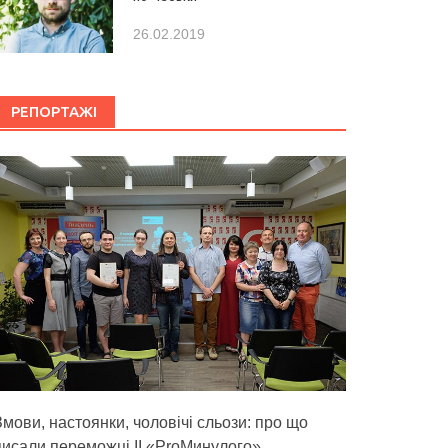
26.02.2019
РЕПОРТАЖІ
Змови, настоянки, чоловічі сльози: про що
писали переможці ІІ «ProМинулого»