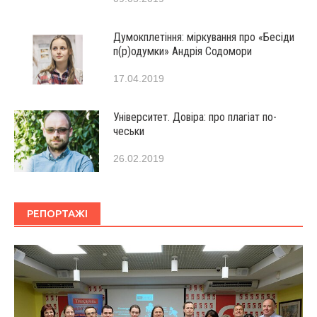
Думокплетіння: міркування про «Бесіди
п(р)одумки» Андрія Содомори
17.04.2019
Університет. Довіра: про плагіат по-
чеськи
26.02.2019
РЕПОРТАЖІ