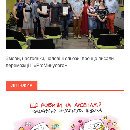
Змови, настоянки, чоловічі сльози: про що писали
переможці ІІ «ProМинулого»
ЛІТІНЖИР