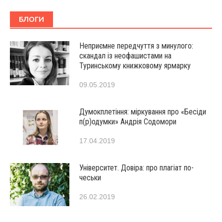
БЛОГИ
Неприємне передчуття з минулого:
скандал із неофашистами на
Туринському книжковому ярмарку
09.05.2019
Думокплетіння: міркування про «Бесіди
п(р)одумки» Андрія Содомори
17.04.2019
Університет. Довіра: про плагіат по-
чеськи
26.02.2019