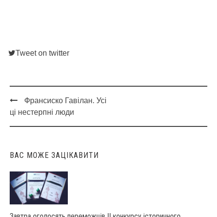
Tweet on twitter
Франсиско Гавілан. Усі
Post
ці нестерпні люди
navigation
ВАС МОЖЕ ЗАЦІКАВИТИ
Завтра оголосять переможців ІІ конкурсу історичного