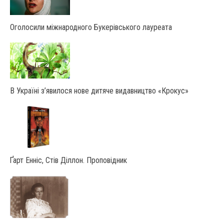
Оголосили міжнародного Букерівського лауреата
В Україні з’явилося нове дитяче видавництво «Крокус»
Ґарт Енніс, Стів Діллон. Проповідник