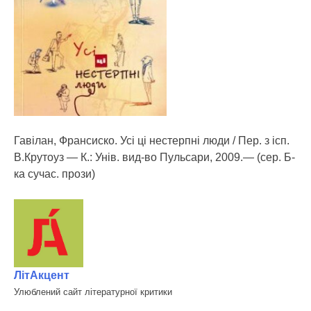
Гавілан, Франсиско. Усі ці нестерпні люди / Пер. з ісп.
В.Крутоуз — К.: Унів. вид-во Пульсари, 2009.— (сер. Б-
ка сучас. прози)
ЛітАкцент
Улюблений сайт літературної критики