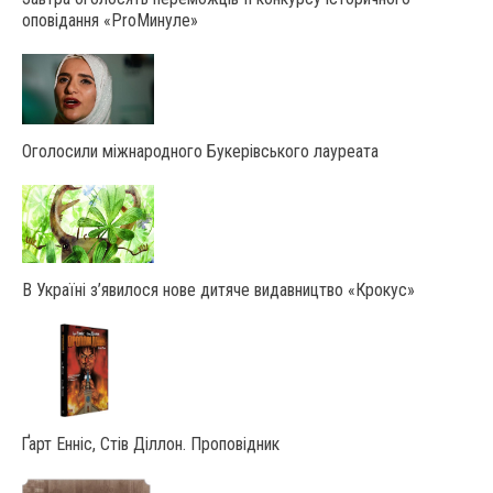
оповідання «ProМинуле»
Оголосили міжнародного Букерівського лауреата
В Україні з’явилося нове дитяче видавництво «Крокус»
Ґарт Енніс, Стів Діллон. Проповідник