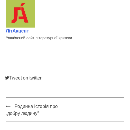
ЛітАкцент
Улюблений сайт літературної критики
Tweet on twitter
Родинна історія про
Post
„добру людину”
navigation