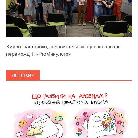
Змови, настоянки, чоловічі сльози: про що писали
переможці ІІ «ProМинулого»
ЛІТІНЖИР