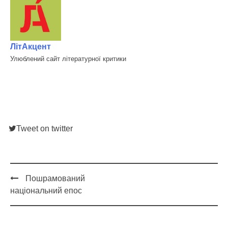
ЛітАкцент
Улюблений сайт літературної критики
Tweet on twitter
Пошрамований
Post
національний епос
navigation