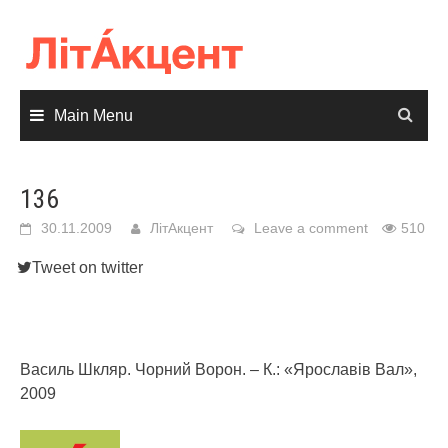
Skip
to
content
Main Menu
136
30.11.2009
ЛітАкцент
Leave a comment
510
Tweet on twitter
Василь Шкляр. Чорний Ворон. – К.: «Ярославів Вал»,
2009