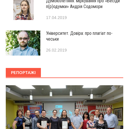
Думокплетіння: міркування про «Бесіди
п(р)одумки» Андрія Содомори
17.04.2019
Університет. Довіра: про плагіат по-
чеськи
26.02.2019
РЕПОРТАЖІ