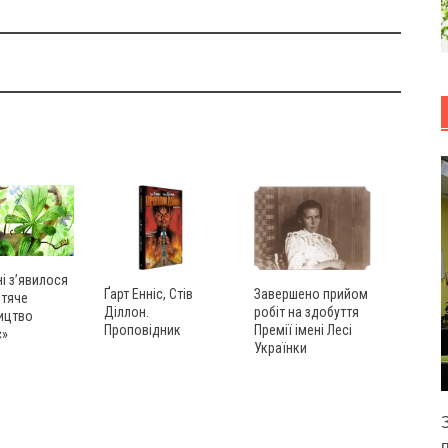
ні з’явилося
Ґарт Енніс, Стів
Завершено прийом
итяче
Діллон.
робіт на здобуття
ицтво
Проповідник
Премії імені Лесі
с»
Українки