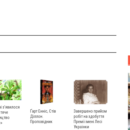
ні з’явилося
Ґарт Енніс, Стів
Завершено прийом
итяче
Діллон.
робіт на здобуття
ицтво
Проповідник
Премії імені Лесі
с»
Українки