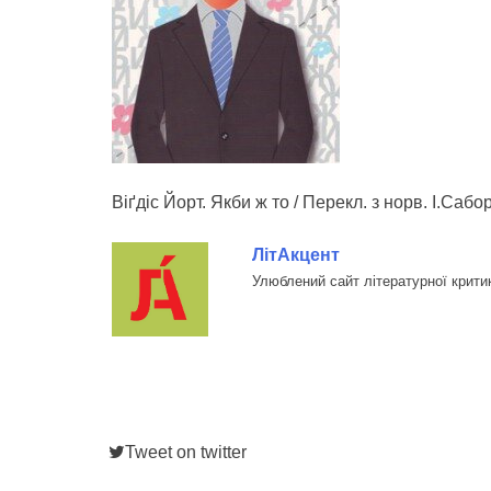
Віґдіс Йорт. Якби ж то / Перекл. з норв. І.Сабо
ЛітАкцент
Улюблений сайт літературної крити
Tweet on twitter