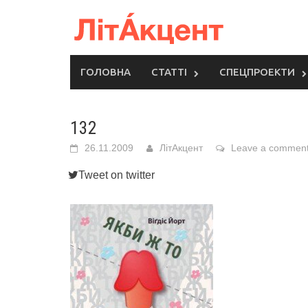
Skip
to
content
ГОЛОВНА
СТАТТІ
СПЕЦПРОЕКТИ
132
26.11.2009
ЛітАкцент
Leave a commen
Tweet on twitter