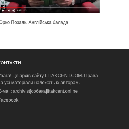
Юрко Позаяк. Англійська балада
КОНТАКТИ
Увага! Це архів сайту LITAKCENT.COM. Права
на усі матеріали належать їх авторам.
-маіl: archivist[собака]litakcent.online
Facebook