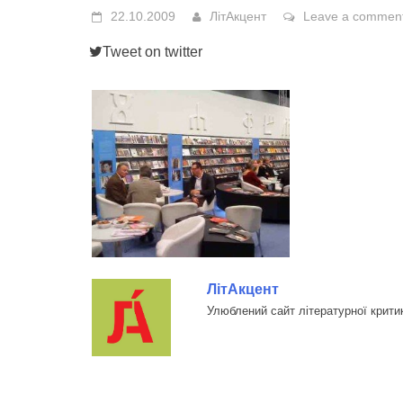
22.10.2009
ЛітАкцент
Leave a commen
Tweet on twitter
ЛітАкцент
Улюблений сайт літературної крити