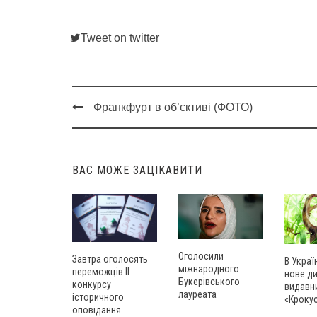
Tweet on twitter
Франкфурт в об’єктиві (ФОТО)
Post
navigation
ВАС МОЖЕ ЗАЦІКАВИТИ
Оголосили
Завтра оголосять
В Украї
міжнародного
переможців ІІ
нове д
Букерівського
конкурсу
видавн
лауреата
історичного
«Кроку
оповідання