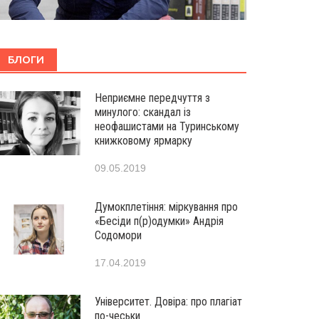
БЛОГИ
Неприємне передчуття з
минулого: скандал із
неофашистами на Туринському
книжковому ярмарку
09.05.2019
Думокплетіння: міркування про
«Бесіди п(р)одумки» Андрія
Содомори
17.04.2019
Університет. Довіра: про плагіат
по-чеськи