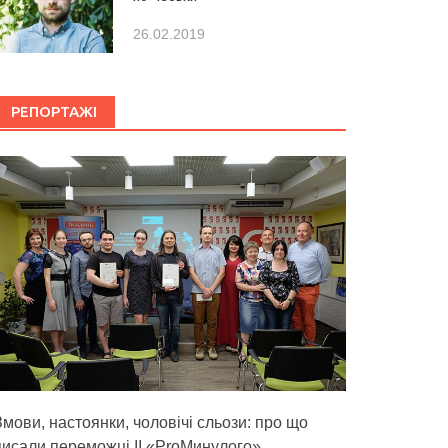
26.02.2019
РЕПОРТАЖІ
Змови, настоянки, чоловічі сльози: про що
писали переможці ІІ «ProМинулого»