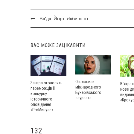
Віґдіс Йорт. Якби ж то
Post
navigation
ВАС МОЖЕ ЗАЦІКАВИТИ
Оголосили
Завтра оголосять
В Украї
міжнародного
переможців ІІ
нове д
Букерівського
конкурсу
видавн
лауреата
історичного
«Кроку
оповідання
«ProМинуле»
132