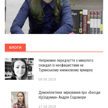
БЛОГИ
Неприємне передчуття з минулого:
скандал із неофашистами на
Туринському книжковому ярмарку
09.05.2019
Думокплетіння: міркування про «Бесіди
п(р)одумки» Андрія Содомори
17.04.2019