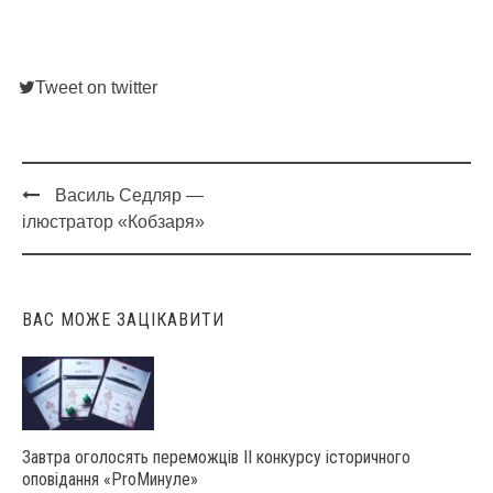
Tweet on twitter
Василь Седляр —
Post
ілюстратор «Кобзаря»
navigation
ВАС МОЖЕ ЗАЦІКАВИТИ
Завтра оголосять переможців ІІ конкурсу історичного
оповідання «ProМинуле»