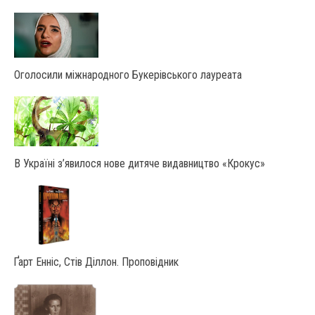
Оголосили міжнародного Букерівського лауреата
В Україні з’явилося нове дитяче видавництво «Крокус»
Ґарт Енніс, Стів Діллон. Проповідник