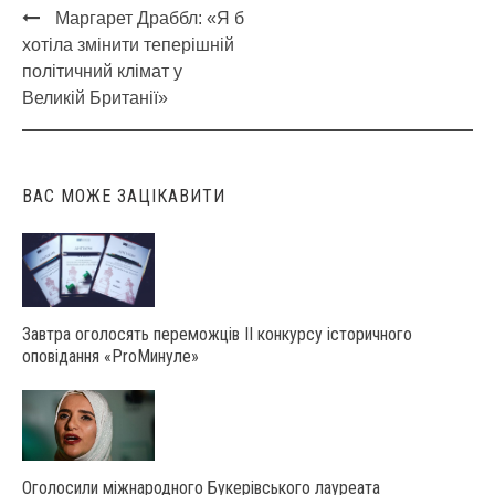
Маргарет Драббл: «Я б
Post
хотіла змінити теперішній
navigation
політичний клімат у
Великій Британії»
ВАС МОЖЕ ЗАЦІКАВИТИ
Завтра оголосять переможців ІІ конкурсу історичного
оповідання «ProМинуле»
Оголосили міжнародного Букерівського лауреата