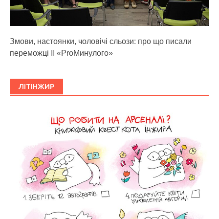
Змови, настоянки, чоловічі сльози: про що писали
переможці ІІ «ProМинулого»
ЛІТІНЖИР