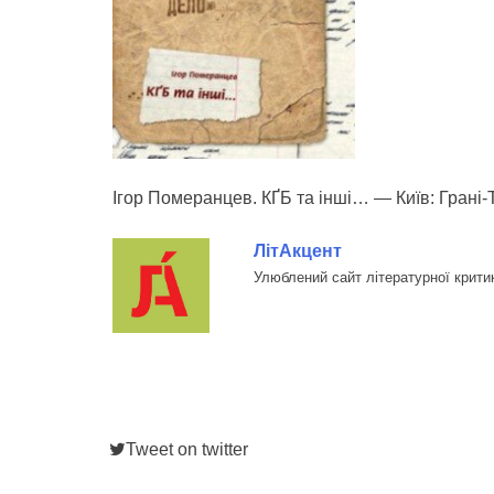
Ігор Померанцев. КҐБ та інші… — Київ: Грані-Т
ЛітАкцент
Улюблений сайт літературної крити
Tweet on twitter