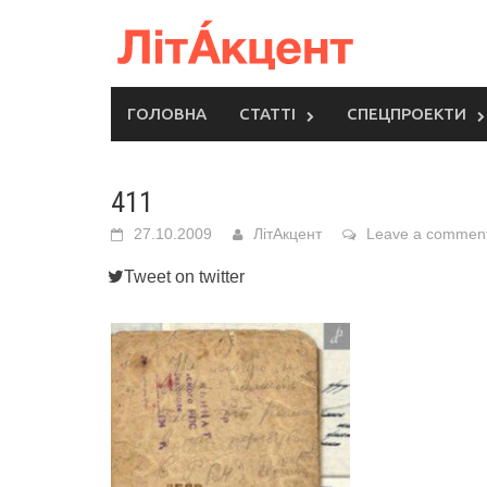
Skip
to
content
ГОЛОВНА
СТАТТІ
СПЕЦПРОЕКТИ
411
27.10.2009
ЛітАкцент
Leave a commen
Tweet on twitter