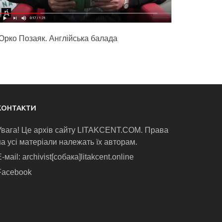
Юрко Позаяк. Англійська балада
КОНТАКТИ
Увага! Це архів сайту LITAKCENT.COM. Права
на усі матеріали належать їх авторам.
-маіl: archivist[собака]litakcent.online
Facebook