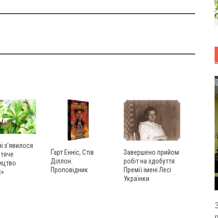
ні з’явилося
Ґарт Енніс, Стів
Завершено прийом
итяче
Діллон.
робіт на здобуття
ицтво
Проповідник
Премії імені Лесі
с»
Українки