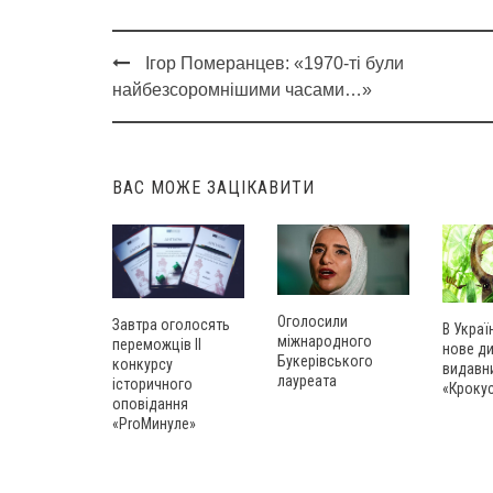
Ігор Померанцев: «1970-ті були
Post
найбезсоромнішими часами…»
navigation
ВАС МОЖЕ ЗАЦІКАВИТИ
Оголосили
Завтра оголосять
В Украї
міжнародного
переможців ІІ
нове д
Букерівського
конкурсу
видавн
лауреата
історичного
«Кроку
оповідання
«ProМинуле»