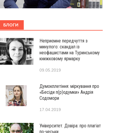
БЛОГИ
Неприємне передчуття з
минулого: скандал із
неофашистами на Туринському
книжковому ярмарку
09.05.2019
Думокплетіння: міркування про
«Бесіди п(р)одумки» Андрія
Содомори
17.04.2019
Університет. Довіра: про плагіат
по-чеськи