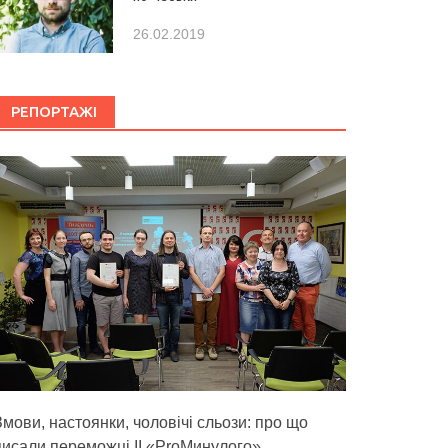
26.02.2019
РЕПОРТАЖІ
Змови, настоянки, чоловічі сльози: про що
писали переможці ІІ «ProМинулого»