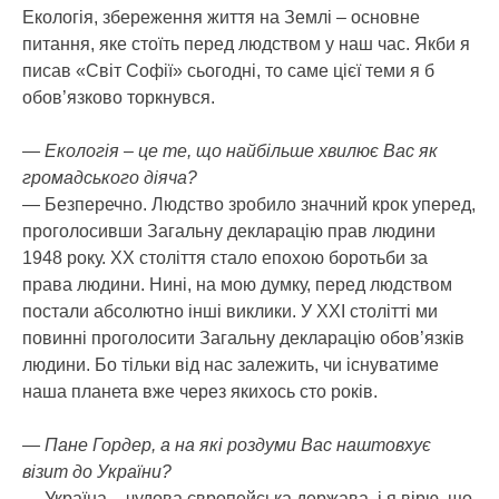
Екологія, збереження життя на Землі – основне
питання, яке стоїть перед людством у наш час. Якби я
писав «Світ Софії» сьогодні, то саме цієї теми я б
обов’язково торкнувся.
— Екологія – це те, що найбільше хвилює Вас як
громадського діяча?
— Безперечно. Людство зробило значний крок уперед,
проголосивши Загальну декларацію прав людини
1948 року. XX століття стало епохою боротьби за
права людини. Нині, на мою думку, перед людством
постали абсолютно інші виклики. У XXІ столітті ми
повинні проголосити Загальну декларацію обов’язків
людини. Бо тільки від нас залежить, чи існуватиме
наша планета вже через якихось сто років.
— Пане Гордер, а на які роздуми Вас наштовхує
візит до України?
— Україна – чудова європейська держава, і я вірю, що