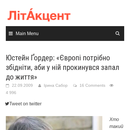
Skip
to
content
Main Menu
Юстейн Ґордер: «Європі потрібно
збідніти, аби у ній прокинувся запал
до життя»
22.09.2009
Ірина Сабор
16 Comments
4 996
Tweet on twitter
Хто
такий