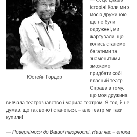
історія! Коли ми з
моєю дружиною
ще не були
одружені, ми
жартували, що
колись станемо
багатими та
знаменитими і
зможемо
придбати собі
Юстейн Ґордер
власний театр.
Справа в тому,
що моя дружина
вивчала театрознавство і марила театром. Я тоді й не
думав, що так воно і станеться, – але театр ми таки
купили!
— Повернімося до Вашої творчості. Наш час – епоха