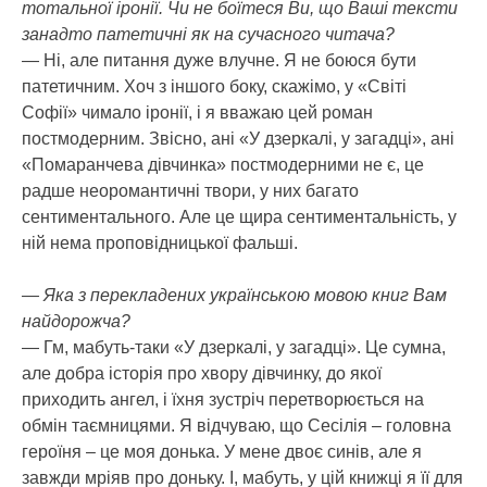
тотальної іронії. Чи не боїтеся Ви, що Ваші тексти
занадто патетичні як на сучасного читача?
— Ні, але питання дуже влучне. Я не боюся бути
патетичним. Хоч з іншого боку, скажімо, у «Світі
Софії» чимало іронії, і я вважаю цей роман
постмодерним. Звісно, ані «У дзеркалі, у загадці», ані
«Помаранчева дівчинка» постмодерними не є, це
радше неоромантичні твори, у них багато
сентиментального. Але це щира сентиментальність, у
ній нема проповідницької фальші.
— Яка з перекладених українською мовою книг Вам
найдорожча?
— Гм, мабуть-таки «У дзеркалі, у загадці». Це сумна,
але добра історія про хвору дівчинку, до якої
приходить ангел, і їхня зустріч перетворюється на
обмін таємницями. Я відчуваю, що Сесілія – головна
героїня – це моя донька. У мене двоє синів, але я
завжди мріяв про доньку. І, мабуть, у цій книжці я її для