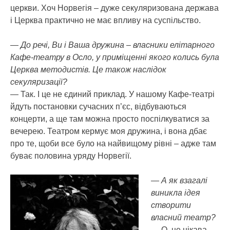
церкви. Хоч Норвегія – дуже секуляризована держава
і Церква практично не має впливу на суспільство.
— До речі, Ви і Ваша дружина – власники елітарного
Кафе-театру в Осло, у приміщенні якого колись була
Церква методистів. Це також наслідок
секуляризації?
— Так. І це не єдиний приклад. У нашому Кафе-театрі
йдуть постановки сучасних п’єс, відбуваються
концерти, а ще там можна просто поспілкуватися за
вечерею. Театром кермує моя дружина, і вона дбає
про те, щоби все було на найвищому рівні – адже там
буває половина уряду Норвегії.
— А як взагалі
виникла ідея
створити
власний театр?
— О, це цікава