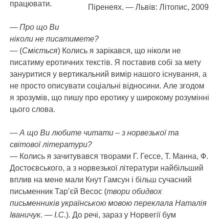
працювати.
Піренеях. — Львів: Літопис, 2009
— Про що Ви
ніколи не писатимете?
— (
Сміється
) Колись я зарікався, що ніколи не
писатиму еротичних текстів. Я поставив собі за мету
зануритися у вертикальний вимір нашого існування, а
не просто описувати соціальні відносини. Але згодом
я зрозумів, що пишу про еротику у широкому розумінні
цього слова.
— А що Ви любите читати – з норвезької та
світової літератури?
— Колись я зачитувався творами Г. Гессе, Т. Манна, Ф.
Достоєвського, а з норвезької літератури найбільший
вплив на мене мали Кнут Гамсун і більш сучасний
письменник Тар’єй Весос (
твори обидвох
письменників українською мовою переклала Наталія
Іваничук. — І.С.
). До речі, зараз у Норвегії бум