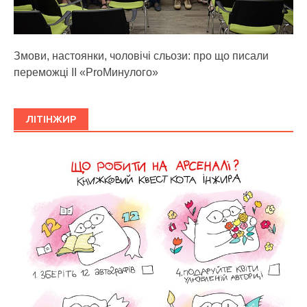
Змови, настоянки, чоловічі сльози: про що писали
переможці ІІ «ProМинулого»
ЛІТІНЖИР