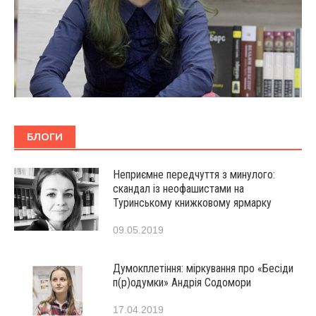
БЛОГИ
Неприємне передчуття з минулого:
скандал із неофашистами на
Туринському книжковому ярмарку
09.05.2019
Думокплетіння: міркування про «Бесіди
п(р)одумки» Андрія Содомори
17.04.2019