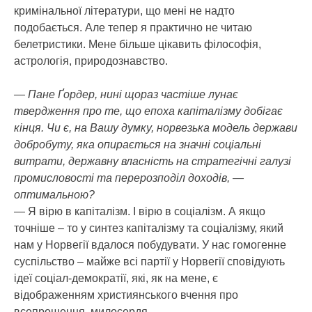
кримінальної літератури, що мені не надто
подобається. Але тепер я практично не читаю
белетристики. Мене більше цікавить філософія,
астрологія, природознавство.
— Пане Ґордер, нині щораз частіше лунає
твердження про те, що епоха капіталізму добігає
кінця. Чи є, на Вашу думку, норвезька модель держави
добробуту, яка опирається на значні соціальні
витрати, державну власність на стратегічні галузі
промисловості та перерозподіл доходів, —
оптимальною?
— Я вірю в капіталізм. І вірю в соціалізм. А якщо
точніше – то у синтез капіталізму та соціалізму, який
нам у Норвегії вдалося побудувати. У нас гомогенне
суспільство – майже всі партії у Норвегії сповідують
ідеї соціал-демократії, які, як на мене, є
відображенням християнського вчення про
всепрощення, милосердя.