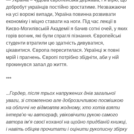
добробут українців постійно зростатиме. Незважаючи
на усі ворожі випади, Україна повинна розвивати
економіку і міцно ставати на ноги. Під час лекції в
Києво-Могилівській Академії я бачив сотні очей, у яких
горів вогник, які були спраглі пізнання. Європейські
студенти втратили цю здатність дивуватися,
цікавитися. Європа переситилася. Українці ж повні
мрій і прагнень. Європі потрібно збідніти, аби у ній
прокинувся запал до життя.
***
.
..Гордер, після трьох напружених днів загальної
уваги, зі стомленою але доброзичливою посмішкою
на обличчі не відмовляв жодному, хто хотів взяти
інтерв’ю чи автограф, увіковічити рукою самого
автора ім’я своєї коханої на щойно придбаній книжці,
і навіть обіцяв прочитати і оцінити рукописну збірку