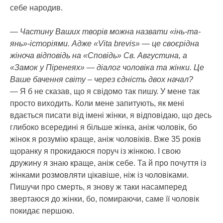
себе народив.
— Частину Ваших творів можна назвати «інь-та-
янь»-історіями. Адже «Vita brevis» — це своєрідна
жіноча відповідь на «Сповідь» Св. Августина, а
«Замок у Піренеях» — діалог чоловіка та жінки. Це
Ваше бачення світу – через єдність двох начал?
— Я б не сказав, що я свідомо так пишу. У мене так
просто виходить. Коли мене запитують, як мені
вдається писати від імені жінки, я відповідаю, що десь
глибоко всередині я більше жінка, аніж чоловік, бо
жінок я розумію краще, аніж чоловіків. Вже 35 років
щоранку я прокидаюся поруч із жінкою. І свою
дружину я знаю краще, аніж себе. Та й про почуття із
жінками розмовляти цікавіше, ніж із чоловіками.
Пишучи про смерть, я знову ж таки насамперед
звертаюся до жінки, бо, помираючи, саме її чоловік
покидає першою.