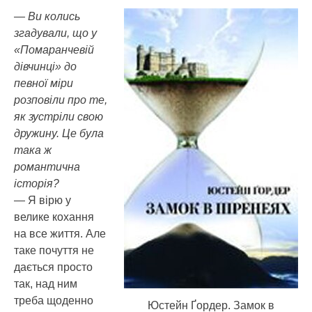
— Ви колись
згадували, що у
«Помаранчевій
дівчинці» до
певної міри
розповіли про те,
як зустріли свою
дружину. Це була
така ж
романтична
історія?
— Я вірю у
велике кохання
на все життя. Але
таке почуття не
дається просто
так, над ним
треба щоденно
Юстейн Ґордер. Замок в