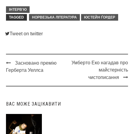
ІНТЕРВ'Ю
TAGGED
НОРВЕЗЬКА ЛІТЕРАТУРА
ЮСТЕЙН ҐОРДЕР
Tweet on twitter
Умберто Еко нагадав про
Засновано премію
Post
майстерність
Герберта Уеллса
navigation
чистописання
ВАС МОЖЕ ЗАЦІКАВИТИ