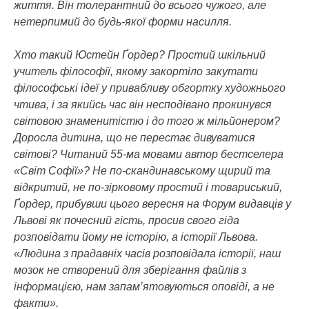
життя. Він толерантний до всього чужого, але
нетерпимий до будь-якої форми насилля.
Хто такий Юстейн Ґордер? Простий шкільний
учитель філософії, якому закортіло закутати
філософські ідеї у привабливу обгортку художнього
чтива, і за якийсь час він несподівано прокинувся
світовою знаменитістю і до того ж мільйонером?
Доросла дитина, що не перестає дивуватися
світові? Читаний 55-ма мовами автор бестселера
«Світ Софії»? Не по-скандинавському щирий та
відкритий, не по-зірковому простий і товариський,
Ґордер, прибувши цього вересня на Форум видавців у
Львові як почесний гість, просив свого гіда
розповідати йому не історію, а історії Львова.
«Людина з прадавніх часів розповідала історії, наш
мозок не створений для зберігання файлів з
інформацією, нам запам’ятовуються оповіді, а не
факти».