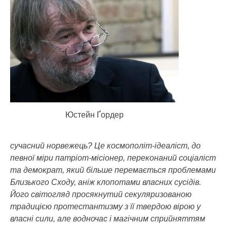
Юстейн Ґордер
сучасний норвежець? Це космополіт-ідеаліст, до
певної міри патріот-місіонер, переконаний соціаліст
та демократ, який більше перемається проблемами
Близького Сходу, аніж клопотами власних сусідів.
Його світогляд просякнутий секуляризованою
традицією протестантизму з її твердою вірою у
власні сили, але водночас і магічним сприйняттям