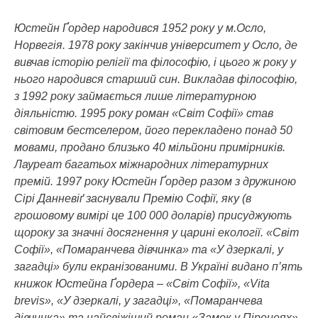
Юстейн Ґордер народився 1952 року у м.Осло,
Норвегія. 1978 року закінчив університет у Осло, де
вивчав історію релігії та філософію, і цього ж року у
нього народився старший син. Викладав філософію,
з 1992 року займається лише літературною
діяльністю. 1995 року роман «Світ Софії» став
світовим бестселером, його перекладено понад 50
мовами, продано близько 40 мільйони примірників.
Лауреат багатьох міжнародних літературних
премій. 1997 року Юстейн Ґордер разом з дружиною
Сірі Данневіґ заснували Премію Софії, яку (в
грошовому вимірі це 100 000 доларів) присуджують
щороку за значні досягнення у царині екології. «Світ
Софії», «Помаранчева дівчинка» та «У дзеркалі, у
загадці» були екранізованими. В Україні видано п’ять
книжок Юстейна Ґордера – «Світ Софії», «Vita
brevis», «У дзеркалі, у загадці», «Помаранчева
дівчинка» та найсвіжіший роман «Замок у Піренеях».