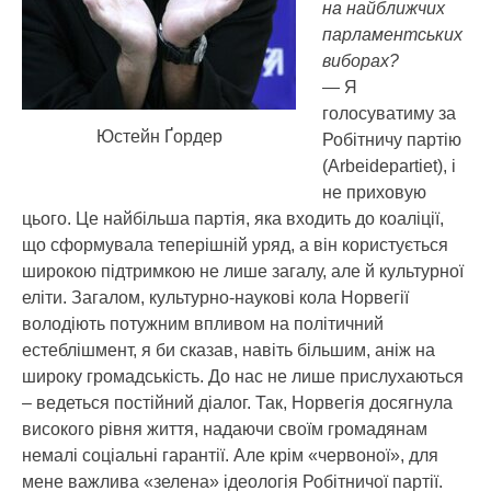
на найближчих
парламентських
виборах?
— Я
голосуватиму за
Юстейн Ґордер
Робітничу партію
(Arbeidepartiet), і
не приховую
цього. Це найбільша партія, яка входить до коаліції,
що сформувала теперішній уряд, а він користується
широкою підтримкою не лише загалу, але й культурної
еліти. Загалом, культурно-наукові кола Норвегії
володіють потужним впливом на політичний
естеблішмент, я би сказав, навіть більшим, аніж на
широку громадськість. До нас не лише прислухаються
– ведеться постійний діалог. Так, Норвегія досягнула
високого рівня життя, надаючи своїм громадянам
немалі соціальні гарантії. Але крім «червоної», для
мене важлива «зелена» ідеологія Робітничої партії.