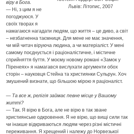
віру в Бога.
Львів: Літопис, 2007
— Ні, з цим я не
погоджуюся. У
своїх творах я
намагаюся нагадати людям, що життя – це диво, а світ
– незбагненна таємниця. Для мене не має значення,
чи мій читач віруюча людина, а чи матеріаліст. У мені
самому поєднується і раціоналістичне, і містичне
сприйняття буття. У моєму новому романі «Замок у
Піренеях» я намагався вислухати аргументи обох
сторін – науковця Стейна та християнки Сульрун. Хоч
змушений визнати, що більшою мірою я раціоналіст.
— Та все ж, релігія займає певне місце у Вашому
житті?
— Так. Я вірю в Бога, але не вірю в так зване
християнське одкровення. Я не вірю, що вищі сили так
чи інакше відкриваються людям через різні містичні
переживання. Я хрещений і належу до Норвезької