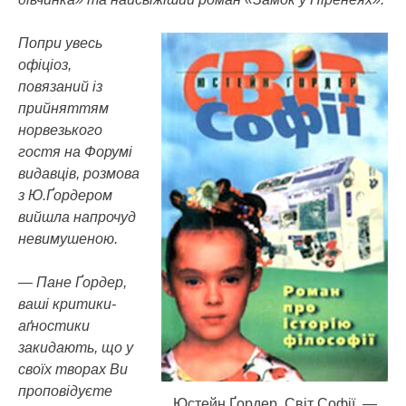
Попри увесь
офіціоз,
повязаний із
прийняттям
норвезького
гостя на Форумі
видавців, розмова
з Ю.Ґордером
вийшла напрочуд
невимушеною.
— Пане Ґордер,
ваші критики-
аґностики
закидають, що у
своїх творах Ви
проповідуєте
Юстейн Ґордер. Світ Софії. —