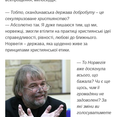
— Тобто, скандинавська держава добробуту – це
секуляризоване християнство?
— Абсолютно так. Я дуже пишаюся тим, що ми,
норвежці, змогли втілити на практиці християнські ідеї
справедливості, рівності, любові до ближнього.
Норвегія – держава, яка щоденно живе за
принципами християнської етики.
— То Норвегія
вже досягнула
всього, що
бажала? Чи є ще
щось, чим її
громадяни не
задоволені? За
які зміни ви
голосуватимете