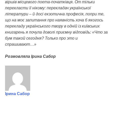
віршів місцевого поета-початківця. От тільки
перекласти її нікому: перекладач української
літератури – й досі екзотична професія, попри те,
що на моє запитання про наявність хоча б якогось
перекладу українського твору в одній із київських
книгарень я почула доволі приємну відповідь: «Что за
бум такой сегодня? Только про это и
спрашивают…»
Розмовляла Ірина Сабор
Ірина Сабор