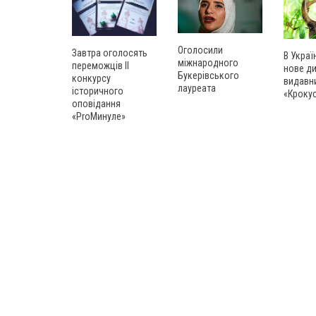
Оголосили
Завтра оголосять
В Украї
міжнародного
переможців ІІ
нове д
Букерівського
конкурсу
видавн
лауреата
історичного
«Кроку
оповідання
«ProМинуле»