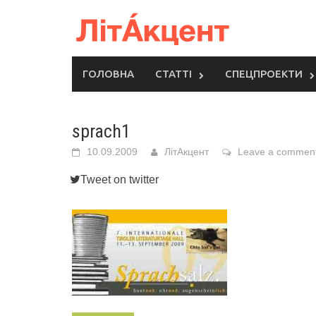
Skip
to
content
ГОЛОВНА
СТАТТІ
СПЕЦПРОЕКТИ
sprach1
10.09.2009
ЛітАкцент
Leave a commen
Tweet on twitter