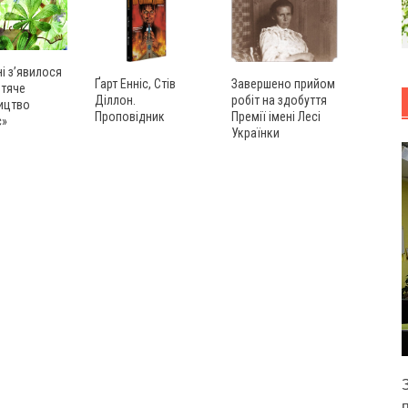
ні з’явилося
Ґарт Енніс, Стів
Завершено прийом
итяче
Діллон.
робіт на здобуття
ицтво
Проповідник
Премії імені Лесі
с»
Українки