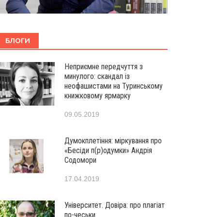
БЛОГИ
Неприємне передчуття з
минулого: скандал із
неофашистами на Туринському
книжковому ярмарку
09.05.2019
Думокплетіння: міркування про
«Бесіди п(р)одумки» Андрія
Содомори
17.04.2019
Університет. Довіра: про плагіат
по-чеськи