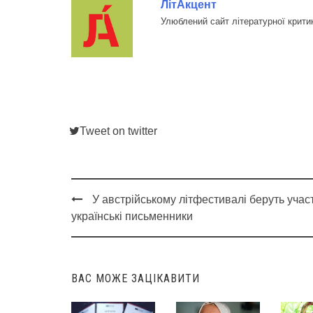
ЛітАкцент
Улюблений сайт літературної крити
Tweet on twitter
У австрійському літфестивалі беруть учас
Post
українські письменники
navigation
ВАС МОЖЕ ЗАЦІКАВИТИ