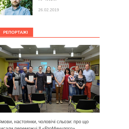
26.02.2019
РЕПОРТАЖІ
Змови, настоянки, чоловічі сльози: про що
писали переможці ІІ «ProМинулого»