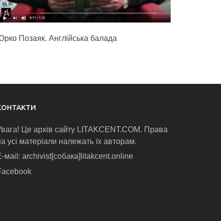
Юрко Позаяк. Англійська балада
КОНТАКТИ
Увага! Це архів сайту LITAKCENT.COM. Права
на усі матеріали належать їх авторам.
-маіl: archivist[собака]litakcent.online
Facebook