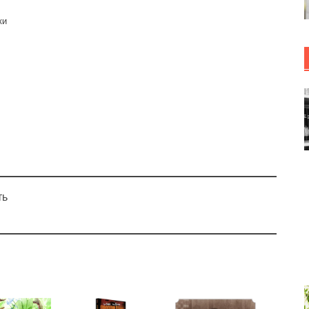
ки
ть