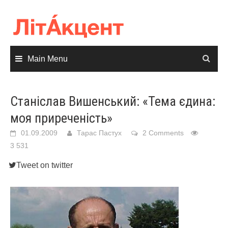
Skip
to
content
Main Menu
Станіслав Вишенський: «Тема єдина:
моя приреченість»
01.09.2009
Тарас Пастух
2 Comments
3 531
Tweet on twitter