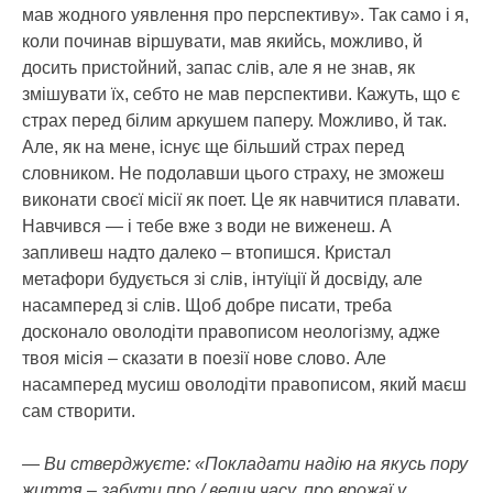
мав жодного уявлення про перспективу». Так само і я,
коли починав віршувати, мав якийсь, можливо, й
досить пристойний, запас слів, але я не знав, як
змішувати їх, себто не мав перспективи. Кажуть, що є
страх перед білим аркушем паперу. Можливо, й так.
Але, як на мене, існує ще більший страх перед
словником. Не подолавши цього страху, не зможеш
виконати своєї місії як поет. Це як навчитися плавати.
Навчився — і тебе вже з води не виженеш. А
запливеш надто далеко – втопишся. Кристал
метафори будується зі слів, інтуїції й досвіду, але
насамперед зі слів. Щоб добре писати, треба
досконало оволодіти правописом неологізму, адже
твоя місія – сказати в поезії нове слово. Але
насамперед мусиш оволодіти правописом, який маєш
сам створити.
— Ви стверджуєте: «Покладати надію на якусь пору
життя – забути про / велич часу, про врожаї у