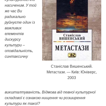
насиченим. У той
же час Ви
радикально
руйнуєте один із
важливих
елементів
дискурсу
культури –
оповідальність,
синтаксичну
Станіслав Вишенський.
Метастази. — Київ: Юніверс,
2003
викшталтуваність. Відмова від певної культурної
складової є ознакою нищення чи розширення
культури як такої?