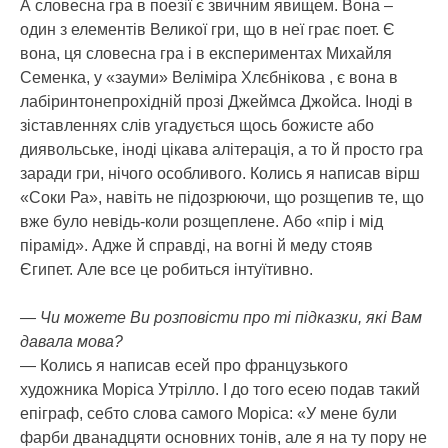
А словесна гра в поезії є звичним явищем. Вона –
один з елементів Великої гри, що в неї грає поет. Є
вона, ця словесна гра і в експериментах Михайля
Семенка, у «зауми» Веліміра Хлєбнікова , є вона в
лабіринтонепрохідній прозі Джеймса Джойса. Іноді в
зіставленнях слів угадується щось божисте або
диявольське, іноді цікава алітерація, а то й просто гра
заради гри, нічого особливого. Колись я написав вірш
«Соки Ра», навіть не підозрюючи, що розщепив те, що
вже було невідь-коли розщеплене. Або «пір і мід
пірамід». Адже й справді, на вогні й меду стояв
Єгипет. Але все це робиться інтуїтивно.
— Чи можете Ви розповісти про ті підказки, які Вам
давала мова?
— Колись я написав есей про французького
художника Моріса Утрілло. І до того есею подав такий
епіграф, себто слова самого Моріса: «У мене були
фарби дванадцяти основних тонів, але я на ту пору не