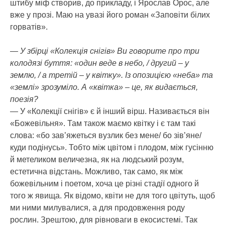
штибу міф створив, до прикладу, і Ярослав Орос, але
вже у прозі. Маю на увазі його роман «Заповіти білих
горватів».
— У збірці «Колекція снігів» Ви говорите про три
колодязі буття: «один веде в небо, / другий – у
землю, / а третій – у квітку». Із опозицією «неба» та
«землі» зрозуміло. А «квітка» – це, як видається,
поезія?
— У «Колекції снігів» є й інший вірш. Називається він
«Божевільня». Там також маємо квітку і є там такі
слова: «бо зав’яжеться вузлик без мене/ бо зів’яне/
куди подінусь». Тобто між цвітом і плодом, між гусінню
й метеликом величезна, як на людський розум,
естетична відстань. Можливо, так само, як між
божевільним і поетом, хоча це різні стадії одного й
того ж явища. Як відомо, квіти не для того цвітуть, щоб
ми ними милувалися, а для продовження роду
рослин. Зрештою, для рівноваги в екосистемі. Так