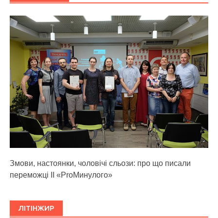
Змови, настоянки, чоловічі сльози: про що писали
переможці ІІ «ProМинулого»
ЛІТІНЖИР