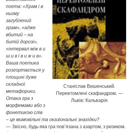
поета: «Храм і в
ньому
загублений
грам», «адже
вбитий – на
битій дорозі»,
«інтервал між в и
ш и в і в и ж и в».
Ваша поетика
розгортається у
площині дуже
складної
Станіслав Вишенський.
метафорики.
Перевтомлені скафандром. —
Отака гра з
Львів: Кальварія
морфемами або з
фонетикою слів
– це мимовільні та оказіональні знахідки?
— Звісно, будь-яка гра пов’язана з азартом, з ризиком.