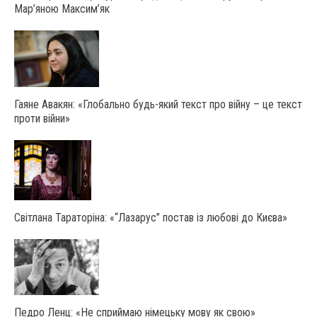
Мар’яною Максим’як
Гаяне Авакян: «Глобально будь-який текст про війну – це текст
проти війни»
Світлана Тараторіна: «“Лазарус” постав із любові до Києва»
Педро Ленц: «Не сприймаю німецьку мову як свою»