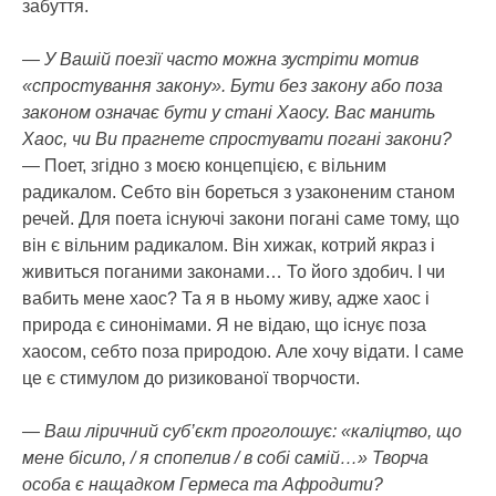
забуття.
— У Вашій поезії часто можна зустріти мотив
«спростування закону». Бути без закону або поза
законом означає бути у стані Хаосу. Вас манить
Хаос, чи Ви прагнете спростувати погані закони?
— Поет, згідно з моєю концепцією, є вільним
радикалом. Себто він бореться з узаконеним станом
речей. Для поета існуючі закони погані саме тому, що
він є вільним радикалом. Він хижак, котрий якраз і
живиться поганими законами… То його здобич. І чи
вабить мене хаос? Та я в ньому живу, адже хаос і
природа є синонімами. Я не відаю, що існує поза
хаосом, себто поза природою. Але хочу відати. І саме
це є стимулом до ризикованої творчости.
— Ваш ліричний суб’єкт проголошує: «каліцтво, що
мене бісило, / я спопелив / в собі самій…» Творча
особа є нащадком Гермеса та Афродити?