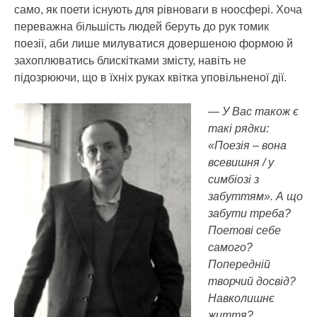
само, як поети існують для рівноваги в ноосфері. Хоча
переважна більшість людей беруть до рук томик
поезії, аби лише милуватися довершеною формою й
захоплюватись блискітками змісту, навіть не
підозрюючи, що в їхніх руках квітка уповільненої дії.
— У Вас також є
такі рядки:
«Поезія – вона
всевишня / у
симбіозі з
забуттям». А що
забути треба?
Поетові себе
самого?
Попередній
творчий досвід?
Навколишнє
життя?