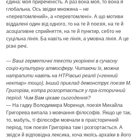
єдина: моя приреченість. А раз вона моя, то вона й
глобальна. Ось звідки множина – не
«перевтомлений», а «перевтомлені». А що мотиви
віддалені один від одного, то на те й поезія, на те й
асоціативне сприйняття, на те й пунктир, себто не
суцільна лінія. Ба навіть не лінія, а умовна лінія. А це
різні речі.
— Ваші герметичні тексти укорінені в сучасну
соціо-культурну атмосферу. Читаючи їх, можна
натрапити навіть на НТРівські реалії («генний
нектар» тощо). Інший приклад демонструє поезія М.
Григоріва, котра розгортається у пра-історичний
період. Чим Вам цікаве сьогодення?
— На гадку Володимира Моренця, поезія Михайла
Григорева випала з мовчання філософів. Якщо це так,
то, мабуть, ті філософи мовчали в праісторичний
період, тож поезія Григоріва там і розгортається. А
звідси й відповідна лексика, хоча якоїсь архаїки в його