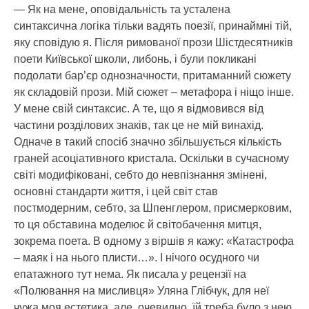
— Як на мене, оповідальність та усталена
синтаксична логіка тільки вадять поезії, принаймні тій,
яку сповідую я. Після римованої прози Шістдесятників
поети Київської школи, либонь, і були покликані
подолати бар’єр однозначности, притаманний сюжету
як складовій прози. Мій сюжет – метафора і ніщо інше.
У мене свій синтаксис. А те, що я відмовився від
частини розділових знаків, так це не мій винахід.
Одначе в такий спосіб значно збільшується кількість
граней асоціативного кристала. Оскільки в сучасному
світі модифіковані, себто до невпізнання змінені,
основні стандарти життя, і цей світ став
постмодерним, себто, за Шпенглером, присмерковим,
то ця обставина моделює й світобачення митця,
зокрема поета. В одному з віршів я кажу: «Катастрофа
– маяк і на нього плисти…». І нічого осудного чи
епатажного тут нема. Як писала у рецензії на
«Полювання на мисливця» Уляна Глібчук, для неї
чужа моя естетика, але, очевидно, їй треба було з нею