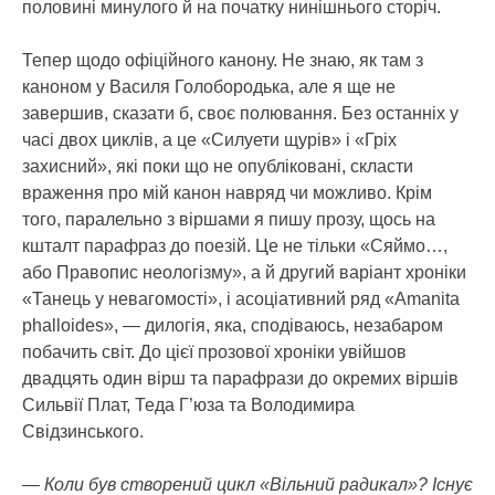
половині минулого й на початку нинішнього сторіч.
Тепер щодо офіційного канону. Не знаю, як там з
каноном у Василя Голобородька, але я ще не
завершив, сказати б, своє полювання. Без останніх у
часі двох циклів, а це «Силуети щурів» і «Гріх
захисний», які поки що не опубліковані, скласти
враження про мій канон навряд чи можливо. Крім
того, паралельно з віршами я пишу прозу, щось на
кшталт парафраз до поезій. Це не тільки «Сяймо…,
або Правопис неологізму», а й другий варіант хроніки
«Танець у невагомості», і асоціативний ряд «Amanita
phalloides», — дилогія, яка, сподіваюсь, незабаром
побачить світ. До цієї прозової хроніки увійшов
двадцять один вірш та парафрази до окремих віршів
Сильвії Плат, Теда Г’юза та Володимира
Свідзинського.
— Коли був створений цикл «Вільний радикал»? Існує