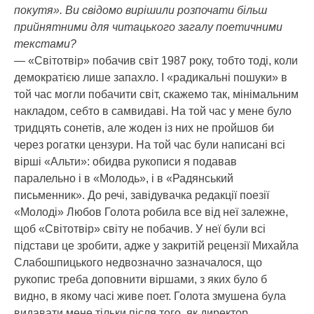
покутя». Ви свідомо вирішили розпочати більш
прийнятними для читацького загалу поетичними
текстами?
— «Світотвір» побачив світ 1987 року, тобто тоді, коли
демократією лише запахло. І «радикальні пошуки» в
той час могли побачити світ, скажемо так, мінімальним
накладом, себто в самвидаві. На той час у мене було
тридцять сонетів, але жоден із них не пройшов би
через рогатки цензури. На той час були написані всі
вірші «Альти»: обидва рукописи я подавав
паралельно і в «Молодь», і в «Радянський
письменник». До речі, завідувачка редакції поезії
«Молоді» Любов Голота робила все від неї залежне,
щоб «Світотвір» світу не побачив. У неї були всі
підстави це зробити, адже у закритій рецензії Михайла
Слабошпицького недвозначно зазначалося, що
рукопис треба доповнити віршами, з яких було б
видно, в якому часі живе поет. Голота змушена була
видавати мене тільки після того, як директор