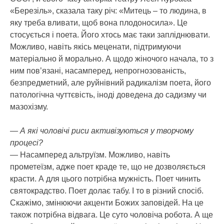
«Березіль», сказала таку річ: «Митець – то людина, в
яку треба вливати, щоб вона плодоносила». Це
стосується і поета. Його хтось має таки запліднювати.
Можливо, навіть якісь меценати, підтримуючи
матеріально й морально. А щодо жіночого начала, то з
ним пов’язані, насамперед, непрогнозованість,
безпредметний, але руйнівний радикалізм поета, його
патологічна чуттєвість, іноді доведена до садизму чи
мазохізму.
— А які чоловічі риси активізуються у творчому
процесі?
— Насамперед альтруїзм. Можливо, навіть
прометеїзм, адже поет краде те, що не дозволяється
красти. А для цього потрібна мужність. Поет чинить
святокрадство. Поет долає табу. І то в різний спосіб.
Скажімо, змінюючи акценти Божих заповідей. На це
також потрібна відвага. Це суто чоловіча робота. А ще