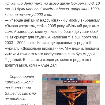
чутка, що деякі тексти цього циклу (зокрема, 6-8, 10
та 11) були написані зовсім недавно, наприкінці 1990-
х та на початку 2000-х рр.
— Уперше цей цикл надрукований у моєму вибраному
«Змова дзеркал», себто 2005 року. «Вільний радикал»
саме й завершує книжку, якщо не брати до уваги есей
«Натюрморт для студії». А написані ті вірші протягом
2003 – 2004 років. Коли я ще працював у редакції
журналу «Дошкільне виховання». Між іншим, першим
читачем кожного мого наступного вірша був Андрій
Підпалий. Він часто заходив до мене в редакцію і
допитувався, коли ж буде далі.
— Серед поетів
Київської школи
та її оточення
Ваше письмо є чи
не найбільш
культурологічно