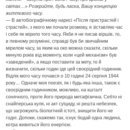
світах…» Розкрийте, будь ласка, Вашу концепцію
життєвого часу.
— В автобіографічному нарисі «Після пристрастей і
страстей», з якого ми почали розмову, я зіставляю час
і себе як мірило того часу. Якби я не писав віршів, то,
в певному розумінні, справді був би звичайним
мірилом часу, за яким на око можна сказати, скільки
минуло років від моменту, коли «цей механізм» був
«заведений», а якщо поставити за мету, то й
визначити, скільки годин іде цей своєрідний годинник.
Відлік мого часу почався о 10 годині 24 серпня 1944
року… Одначе моя поезія, як і будь-яка інша, також є
своєрідним годинником, можливо, на кшталт
сонячного, проте його природа метафізична. Себто ні
снайперська куля, ні акт суїциду, ні решта небезпек,
що загрожують біологічній істоті, знищити його не
годні. Допоки, скажемо так, існує бодай одна людина,
котра живиться його енергією.