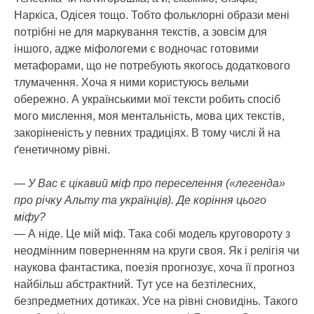
Наркіса, Одісея тощо. Тобто фольклорні образи мені
потрібні не для маркування текстів, а зовсім для
іншого, адже міфологеми є водночас готовими
метафорами, що не потребують якогось додаткового
тлумачення. Хоча я ними користуюсь вельми
обережно. А українськими мої тексти робить спосіб
мого мислення, моя ментальність, мова цих текстів,
закоріненість у певних традиціях. В тому числі й на
ґенетичному рівні.
— У Вас є цікавий міф про переселення («легенда»
про річку Альту та українців). Де коріння цього
міфу?
— А ніде. Це мій міф. Така собі модель круговороту з
неодмінним поверненням на круги своя. Як і релігія чи
наукова фантастика, поезія прогнозує, хоча її прогноз
найбільш абстрактний. Тут усе на безтілесних,
безпредметних дотиках. Усе на рівні сновидінь. Такого