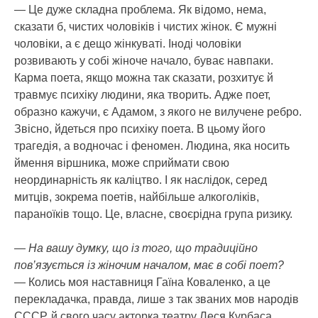
— Це дуже складна проблема. Як відомо, нема,
сказати б, чистих чоловіків і чистих жінок. Є мужні
чоловіки, а є дещо жінкуваті. Іноді чоловіки
розвивають у собі жіноче начало, буває навпаки.
Карма поета, якщо можна так сказати, розхитує й
травмує психіку людини, яка творить. Адже поет,
образно кажучи, є Адамом, з якого не вилучене ребро.
Звісно, йдеться про психіку поета. В цьому його
трагедія, а водночас і феномен. Людина, яка носить
ймення віршника, може сприймати свою
неординарність як каліцтво. І як наслідок, серед
митців, зокрема поетів, найбільше алкоголіків,
параноїків тощо. Це, власне, своєрідна група ризику.
— На вашу думку, що із того, що традиційно
пов’язується із жіночим началом, має в собі поет?
— Колись моя наставниця Гаїна Коваленко, а це
перекладачка, правда, лише з так званих мов народів
СССР, й свого часу акторка театру Леся Курбаса