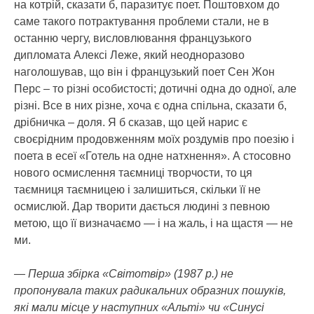
на котрій, сказати б, паразитує поет. Поштовхом до
саме такого потрактування проблеми стали, не в
останню чергу, висловлювання французького
дипломата Алексі Леже, який неодноразово
наголошував, що він і французький поет Сен Жон
Перс – то різні особистості; дотичні одна до одної, але
різні. Все в них різне, хоча є одна спільна, сказати б,
дрібничка – доля. Я б сказав, що цей нарис є
своєрідним продовженням моїх роздумів про поезію і
поета в есеї «Готель на одне натхнення». А стосовно
нового осмислення таємниці творчости, то ця
таємниця таємницею і залишиться, скільки її не
осмислюй. Дар творити дається людині з певною
метою, що її визначаємо — і на жаль, і на щастя — не
ми.
— Перша збірка «Світотвір» (1987 р.) не
пропонувала таких радикальних образних пошуків,
які мали місце у наступних «Альті» чи «Синусі