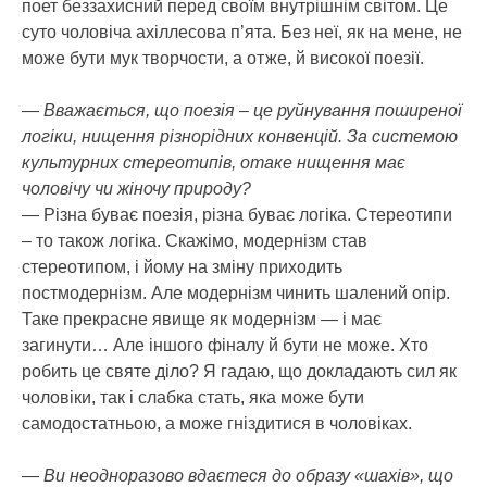
поет беззахисний перед своїм внутрішнім світом. Це
суто чоловіча ахіллесова п’ята. Без неї, як на мене, не
може бути мук творчости, а отже, й високої поезії.
— Вважається, що поезія – це руйнування поширеної
логіки, нищення різнорідних конвенцій. За системою
культурних стереотипів, отаке нищення має
чоловічу чи жіночу природу?
— Різна буває поезія, різна буває логіка. Стереотипи
– то також логіка. Скажімо, модернізм став
стереотипом, і йому на зміну приходить
постмодернізм. Але модернізм чинить шалений опір.
Таке прекрасне явище як модернізм — і має
загинути… Але іншого фіналу й бути не може. Хто
робить це святе діло? Я гадаю, що докладають сил як
чоловіки, так і слабка стать, яка може бути
самодостатньою, а може гніздитися в чоловіках.
— Ви неодноразово вдаєтеся до образу «шахів», що