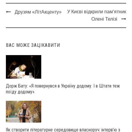
У Києві відкрили пам’ятник
Друзям «ЛітАкценту»
Post
Олені Телізі
navigation
ВАС МОЖЕ ЗАЦІКАВИТИ
Дорж Бату: «Я повернувся в Україну додому. І в Штати теж
поїду додому»
Як створити літературне середовище власноруч: інтерв’ю з