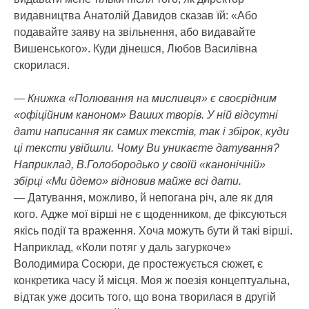
видавництва Анатолій Давидов сказав їй: «Або
подавайте заяву на звільнення, або видавайте
Вишенського». Куди дінешся, Любов Василівна
скорилася.
— Книжка «Полювання на мисливця» є своєрідним
«офіційним каноном» Ваших творів. У ній відсутні
дати написання як самих текстів, так і збірок, куди
ці тексти увійшли. Чому Ви уникаєте датування?
Наприклад, В.Голобородько у своїй «канонічній»
збірці «Ми йдемо» відновив майже всі дати.
— Датування, можливо, й непогана річ, але як для
кого. Адже мої вірші не є щоденником, де фіксуються
якісь події та враження. Хоча можуть бути й такі вірші.
Наприклад, «Коли потяг у даль загуркоче»
Володимира Сосюри, де простежується сюжет, є
конкретика часу й місця. Моя ж поезія концептуальна,
відтак уже досить того, що вона творилася в другій