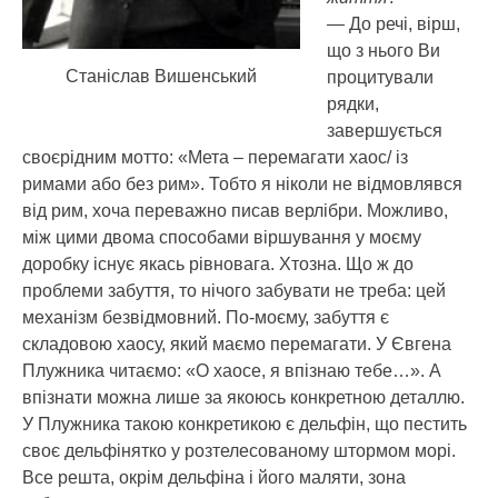
— До речі, вірш,
що з нього Ви
Станіслав Вишенський
процитували
рядки,
завершується
своєрідним мотто: «Мета – перемагати хаос/ із
римами або без рим». Тобто я ніколи не відмовлявся
від рим, хоча переважно писав верлібри. Можливо,
між цими двома способами віршування у моєму
доробку існує якась рівновага. Хтозна. Що ж до
проблеми забуття, то нічого забувати не треба: цей
механізм безвідмовний. По-моєму, забуття є
складовою хаосу, який маємо перемагати. У Євгена
Плужника читаємо: «О хаосе, я впізнаю тебе…». А
впізнати можна лише за якоюсь конкретною деталлю.
У Плужника такою конкретикою є дельфін, що пестить
своє дельфінятко у розтелесованому штормом морі.
Все решта, окрім дельфіна і його маляти, зона