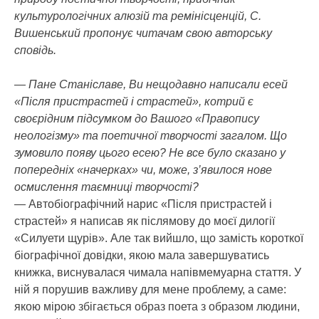
культурологічних алюзій та ремінісценцій, С.
Вишенський пропонує читачам свою авторську
сповідь.
— Пане Станіславе, Ви нещодавно написали есей
«Після пристрастей і страстей», котрий є
своєрідним підсумком до Вашого «Правопису
неологізму» та поетичної творчості загалом. Що
зумовило появу цього есею? Не все було сказано у
попередніх «начерках» чи, може, з’явилося нове
осмислення таємниці творчості?
— Автобіографічний нарис «Після пристрастей і
страстей» я написав як післямову до моєї дилогії
«Силуети щурів». Але так вийшло, що замість короткої
біографічної довідки, якою мала завершуватись
книжка, виснувалася чимала напівмемуарна стаття. У
ній я порушив важливу для мене проблему, а саме:
якою мірою збігається образ поета з образом людини,