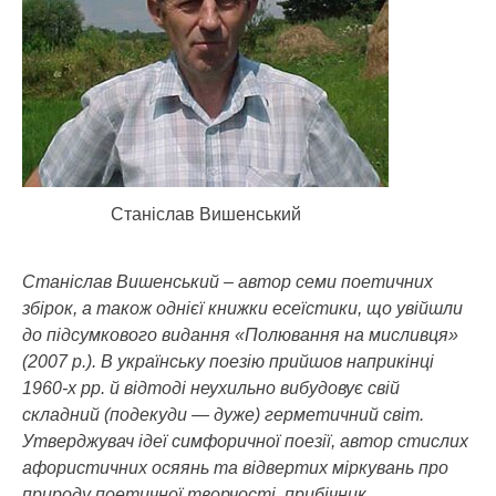
Станіслав Вишенський
Станіслав Вишенський – автор семи поетичних
збірок, а також однієї книжки есеїстики, що увійшли
до підсумкового видання «Полювання на мисливця»
(2007 р.). В українську поезію прийшов наприкінці
1960-х рр. й відтоді неухильно вибудовує свій
складний (подекуди — дуже) герметичний світ.
Утверджувач ідеї симфоричної поезії, автор стислих
афористичних осяянь та відвертих міркувань про
природу поетичної творчості, прибічник