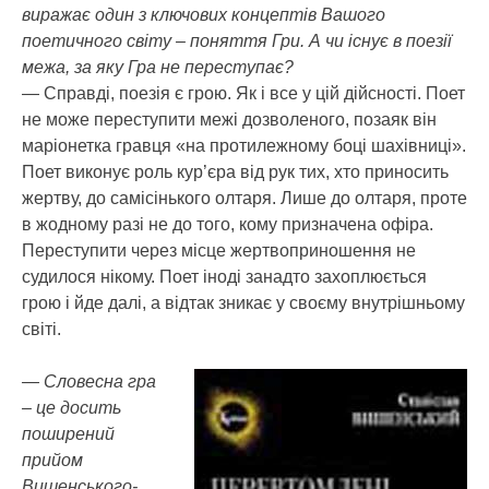
виражає один з ключових концептів Вашого
поетичного світу – поняття Гри. А чи існує в поезії
межа, за яку Гра не переступає?
— Справді, поезія є грою. Як і все у цій дійсності. Поет
не може переступити межі дозволеного, позаяк він
маріонетка гравця «на протилежному боці шахівниці».
Поет виконує роль кур’єра від рук тих, хто приносить
жертву, до самісінького олтаря. Лише до олтаря, проте
в жодному разі не до того, кому призначена офіра.
Переступити через місце жертвоприношення не
судилося нікому. Поет іноді занадто захоплюється
грою і йде далі, а відтак зникає у своєму внутрішньому
світі.
— Словесна гра
– це досить
поширений
прийом
Вишенського-