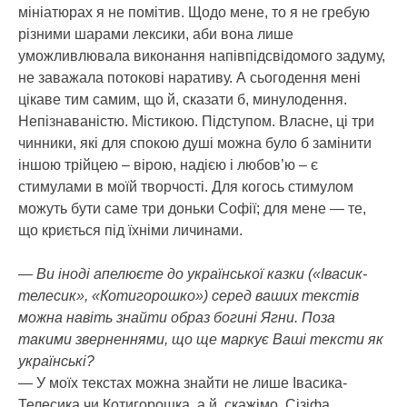
мініатюрах я не помітив. Щодо мене, то я не гребую
різними шарами лексики, аби вона лише
уможливлювала виконання напівпідсвідомого задуму,
не заважала потокові наративу. А сьогодення мені
цікаве тим самим, що й, сказати б, минулодення.
Непізнаваністю. Містикою. Підступом. Власне, ці три
чинники, які для спокою душі можна було б замінити
іншою трійцею – вірою, надією і любов’ю – є
стимулами в моїй творчості. Для когось стимулом
можуть бути саме три доньки Софії; для мене — те,
що криється під їхніми личинами.
— Ви іноді апелюєте до української казки («Івасик-
телесик», «Котигорошко») серед ваших текстів
можна навіть знайти образ богині Ягни. Поза
такими зверненнями, що ще маркує Ваші тексти як
українські?
— У моїх текстах можна знайти не лише Івасика-
Телесика чи Котигорошка, а й, скажімо, Сізіфа,