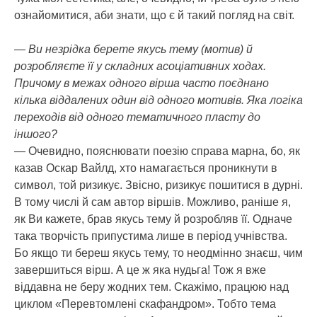
ознайомитися, аби знати, що є й такий погляд на світ.
— Ви незрідка берете якусь тему (мотив) й
розробляєте її у складних асоціативних ходах.
Причому в межах одного вірша часто поєднано
кілька віддалених один від одного мотивів. Яка логіка
переходів від одного тематичного пласту до
іншого?
— Очевидно, пояснювати поезію справа марна, бо, як
казав Оскар Вайлд, хто намагається проникнути в
символ, той ризикує. Звісно, ризикує пошитися в дурні.
В тому числі й сам автор віршів. Можливо, раніше я,
як Ви кажете, брав якусь тему й розробляв її. Одначе
така творчість припустима лише в період учнівства.
Бо якщо ти береш якусь тему, то неодмінно знаєш, чим
завершиться вірш. А це ж яка нудьга! Тож я вже
віддавна не беру жодних тем. Скажімо, працюю над
циклом «Перевтомлені скафандром». Тобто тема