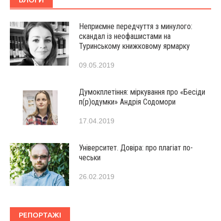
Неприємне передчуття з минулого:
скандал із неофашистами на
Туринському книжковому ярмарку
09.05.2019
Думокплетіння: міркування про «Бесіди
п(р)одумки» Андрія Содомори
17.04.2019
Університет. Довіра: про плагіат по-
чеськи
26.02.2019
РЕПОРТАЖІ