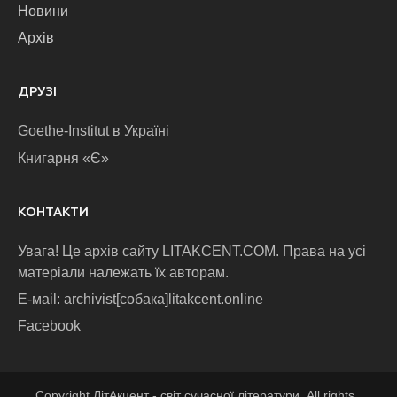
Новини
Архів
ДРУЗІ
Goethe-Institut в Україні
Книгарня «Є»
КОНТАКТИ
Увага! Це архів сайту LITAKCENT.COM. Права на усі
матеріали належать їх авторам.
E-маіl: archivist[собака]litakcent.online
Facebook
Copyright ЛітАкцент - світ сучасної літератури. All rights