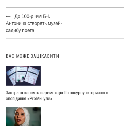
До 100-річчя Б-І.
Post
Антонича створять музей-
navigation
садибу поета
ВАС МОЖЕ ЗАЦІКАВИТИ
Завтра оголосять переможців ІІ конкурсу історичного
оповідання «ProМинуле»