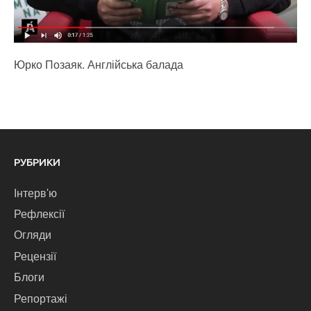
Юрко Позаяк. Англійська балада
РУБРИКИ
Інтерв'ю
Рефлексії
Огляди
Рецензії
Блоги
Репортажі