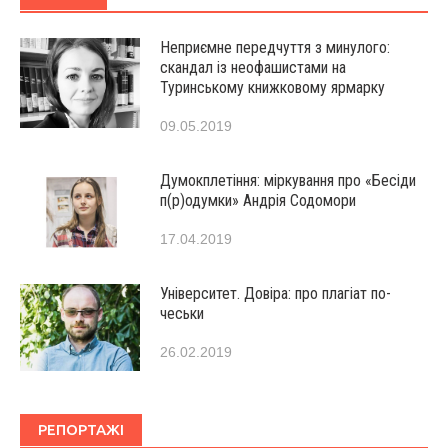
Неприємне передчуття з минулого:
скандал із неофашистами на
Туринському книжковому ярмарку
09.05.2019
Думокплетіння: міркування про «Бесіди
п(р)одумки» Андрія Содомори
17.04.2019
Університет. Довіра: про плагіат по-
чеськи
26.02.2019
РЕПОРТАЖІ