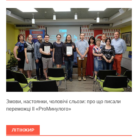
Змови, настоянки, чоловічі сльози: про що писали
переможці ІІ «ProМинулого»
ЛІТІНЖИР