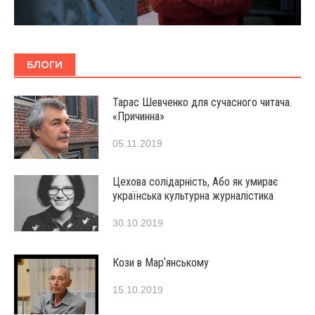
БЛОГИ
Тарас Шевченко для сучасного читача.
«Причинна»
05.11.2019
Цехова солідарність, Або як умирає
українська культурна журналістика
30.10.2019
Кози в Марʼянському
15.10.2019