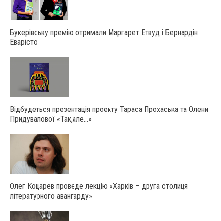
Букерівську премію отримали Маргарет Етвуд і Бернардін
Еварісто
Відбудеться презентація проекту Тараса Прохаська та Олени
Придувалової «Так,але…»
Олег Коцарев проведе лекцію «Харків – друга столиця
літературного авангарду»