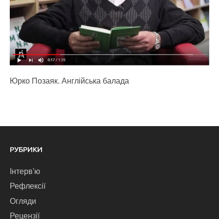
Юрко Позаяк. Англійська балада
РУБРИКИ
Інтерв'ю
Рефлексії
Огляди
Рецензії