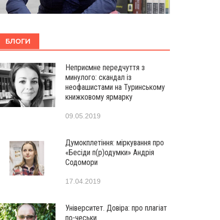
БЛОГИ
Неприємне передчуття з
минулого: скандал із
неофашистами на Туринському
книжковому ярмарку
09.05.2019
Думокплетіння: міркування про
«Бесіди п(р)одумки» Андрія
Содомори
17.04.2019
Університет. Довіра: про плагіат
по-чеськи