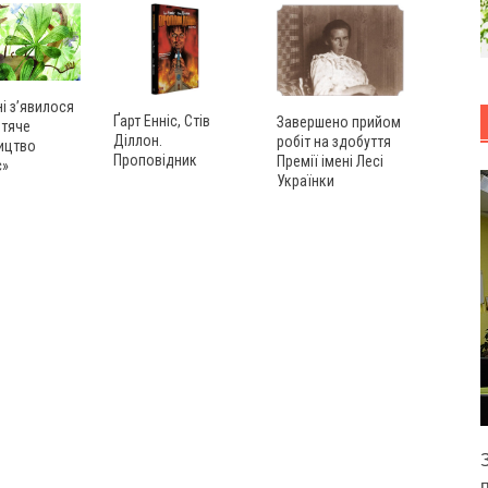
ні з’явилося
Ґарт Енніс, Стів
Завершено прийом
итяче
Діллон.
робіт на здобуття
ицтво
Проповідник
Премії імені Лесі
с»
Українки