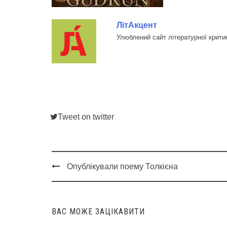
ЛітАкцент
Улюблений сайт літературної крити
Tweet on twitter
Опублікували поему Толкієна
Post
navigation
ВАС МОЖЕ ЗАЦІКАВИТИ