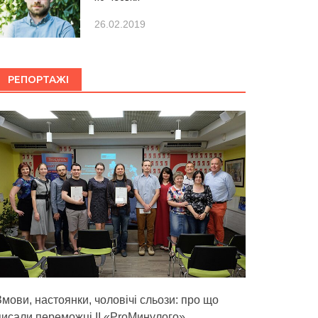
26.02.2019
РЕПОРТАЖІ
Змови, настоянки, чоловічі сльози: про що
писали переможці ІІ «ProМинулого»