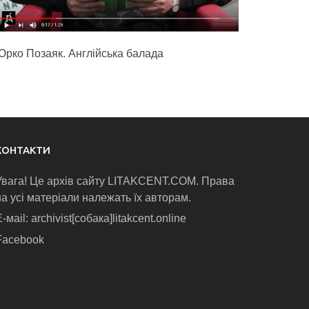
Юрко Позаяк. Англійська балада
КОНТАКТИ
Увага! Це архів сайту LITAKCENT.COM. Права
на усі матеріали належать їх авторам.
-маіl: archivist[собака]litakcent.online
Facebook