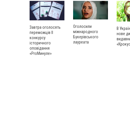
Оголосили
Завтра оголосять
В Украї
міжнародного
переможців ІІ
нове д
Букерівського
конкурсу
видавн
лауреата
історичного
«Кроку
оповідання
«ProМинуле»