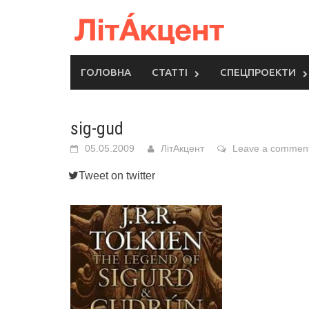
Skip
to
content
ГОЛОВНА
СТАТТІ
СПЕЦПРОЕКТИ
sig-gud
05.05.2009
ЛітАкцент
Leave a commen
Tweet on twitter