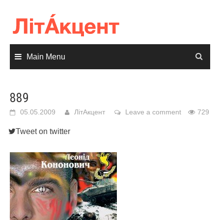
Skip
to
content
Main Menu
889
05.05.2009
ЛітАкцент
Leave a comment
729
Tweet on twitter