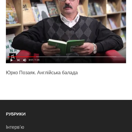
Юрко Позаяк. Англійська балада
РУБРИКИ
Інтерв'ю