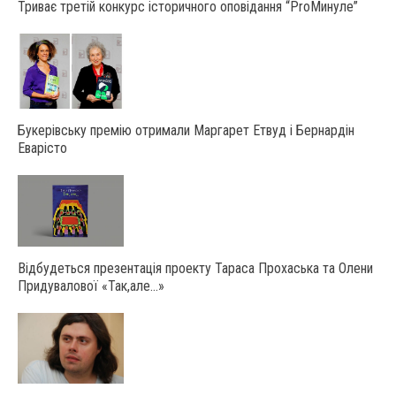
Триває третій конкурс історичного оповідання “ProМинуле”
Букерівську премію отримали Маргарет Етвуд і Бернардін
Еварісто
Відбудеться презентація проекту Тараса Прохаська та Олени
Придувалової «Так,але…»