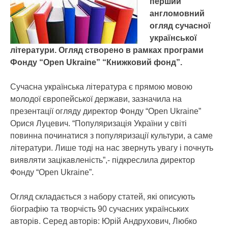
перший
англомовний
огляд сучасної
української
літератури. Огляд створено в рамках програми
Фонду “Open Ukraine” “Книжковий фонд”.
Сучасна українська література є прямою мовою
молодої європейської держави, зазначила на
презентації огляду директор Фонду “Open Ukraine”
Орися Луцевич. “Популяризація України у світі
повинна починатися з популяризації культури, а саме
літератури. Лише тоді на нас звернуть увагу і почнуть
виявляти зацікавленість”,- підкреслила директор
Фонду “Open Ukraine”.
Огляд складається з набору статей, які описують
біографію та творчість 90 сучасних українських
авторів. Серед авторів: Юрій Андрухович, Любко