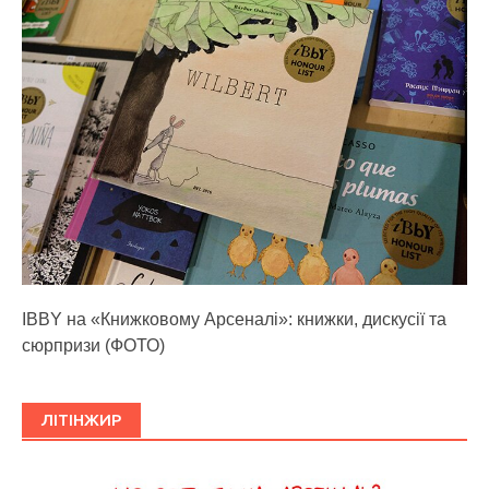
IBBY на «Книжковому Арсеналі»: книжки, дискусії та
сюрпризи (ФОТО)
ЛІТІНЖИР