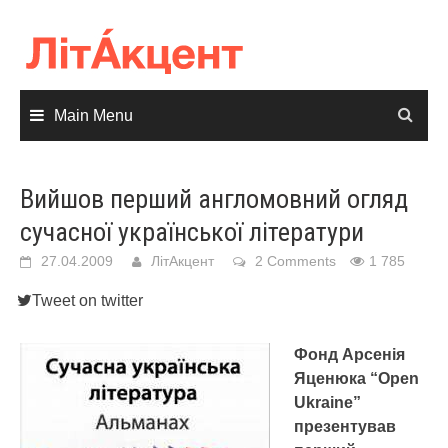
Skip
to
content
Main Menu
Вийшов перший англомовний огляд
сучасної української літератури
27.04.2009
ЛітАкцент
2 Comments
1 785
Tweet on twitter
Фонд Арсенія
Яценюка “Open
Ukraine”
презентував