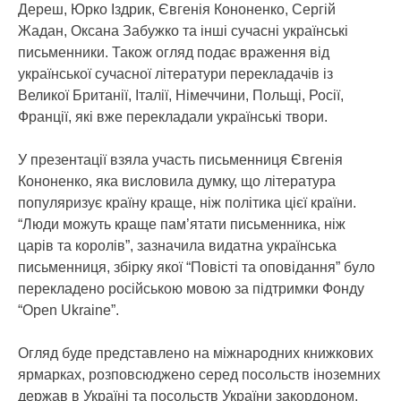
Дереш, Юрко Іздрик, Євгенія Кононенко, Сергій
Жадан, Оксана Забужко та інші сучасні українські
письменники. Також огляд подає враження від
української сучасної літератури перекладачів із
Великої Британії, Італії, Німеччини, Польщі, Росії,
Франції, які вже перекладали українські твори.
У презентації взяла участь письменниця Євгенія
Кононенко, яка висловила думку, що література
популяризує країну краще, ніж політика цієї країни.
“Люди можуть краще пам’ятати письменника, ніж
царів та королів”, зазначила видатна українська
письменниця, збірку якої “Повісті та оповідання” було
перекладено російською мовою за підтримки Фонду
“Open Ukraine”.
Огляд буде представлено на міжнародних книжкових
ярмарках, розповсюджено серед посольств іноземних
держав в Україні та посольств України закордоном.