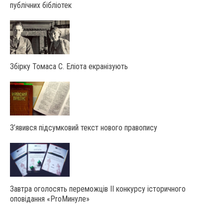
публічних бібліотек
Збірку Томаса С. Еліота екранізують
З’явився підсумковий текст нового правопису
Завтра оголосять переможців ІІ конкурсу історичного
оповідання «ProМинуле»