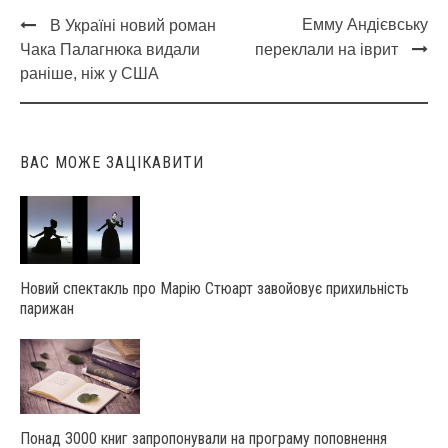
Емму Андієвську
В Україні новий роман
Post
Чака Палагнюка видали
переклали на іврит
navigation
раніше, ніж у США
ВАС МОЖЕ ЗАЦІКАВИТИ
Новий спектакль про Марію Стюарт завойовує прихильність
парижан
Понад 3000 книг запропонували на програму поповнення