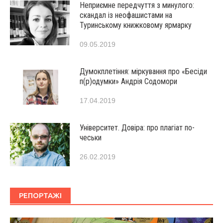
Неприємне передчуття з минулого:
скандал із неофашистами на
Туринському книжковому ярмарку
09.05.2019
Думокплетіння: міркування про «Бесіди
п(р)одумки» Андрія Содомори
17.04.2019
Університет. Довіра: про плагіат по-
чеськи
26.02.2019
РЕПОРТАЖІ