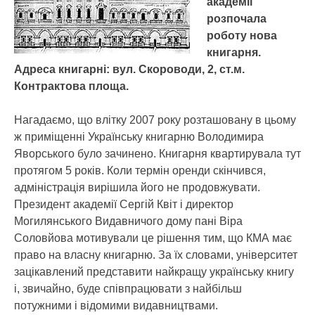
академії
розпочала
роботу нова
книгарня.
Адреса книгарні: вул. Скороводи, 2, ст.м.
Контрактова площа.
Нагадаємо, що влітку 2007 року розташовану в цьому
ж приміщенні Українську книгарню Володимира
Яворського було зачинено. Книгарня квартирувала тут
протягом 5 років. Коли термін оренди скінчився,
адміністрація вирішила його не продовжувати.
Президент академії Сергій Квіт і директор
Могилянського Видавничого дому пані Віра
Соловйова мотивували це рішення тим, що КМА має
право на власну книгарню. За їх словами, університет
зацікавлений представити найкращу українську книгу
і, звичайно, буде співпрацювати з найбільш
потужними і відомими видавництвами.