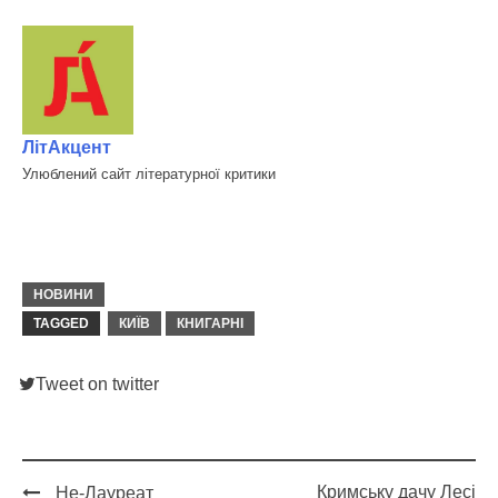
ЛітАкцент
Улюблений сайт літературної критики
НОВИНИ
TAGGED
КИЇВ
КНИГАРНІ
Tweet on twitter
Кримську дачу Лесі
Не-Лауреат