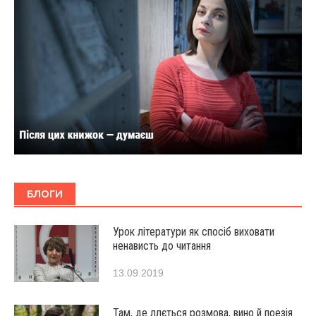
БЛОГИ
Урок літератури як спосіб виховати
ненависть до читання
13.09.2019
Там, де ллється розмова, вино й поезія