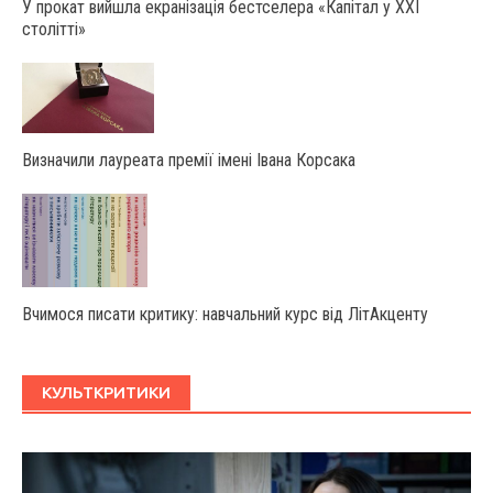
У прокат вийшла екранізація бестселера «Капітал у XXI
cтолітті»
Визначили лауреата премії імені Івана Корсака
Вчимося писати критику: навчальний курс від ЛітАкценту
КУЛЬТКРИТИКИ