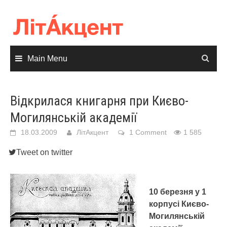
Skip
to
content
Main Menu
Відкрилася книгарня при Києво-
Могилянській академії
18.03.2009
ЛітАкцент
1 Comment
1 585
Tweet on twitter
10 березня у 1
корпусі Києво-
Могилянській