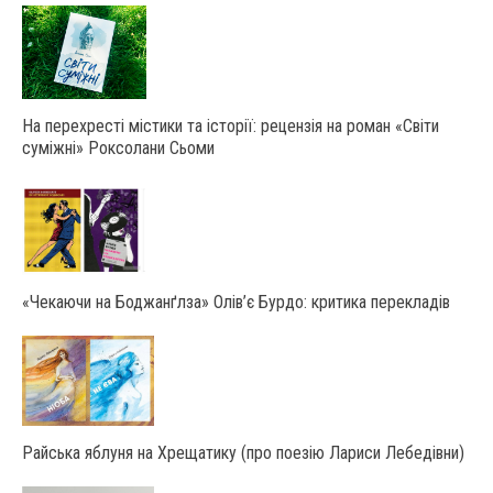
На перехресті містики та історії: рецензія на роман «Світи
суміжні» Роксолани Сьоми
«Чекаючи на Боджанґлза» Олів’є Бурдо: критика перекладів
Райська яблуня на Хрещатику (про поезію Лариси Лебедівни)