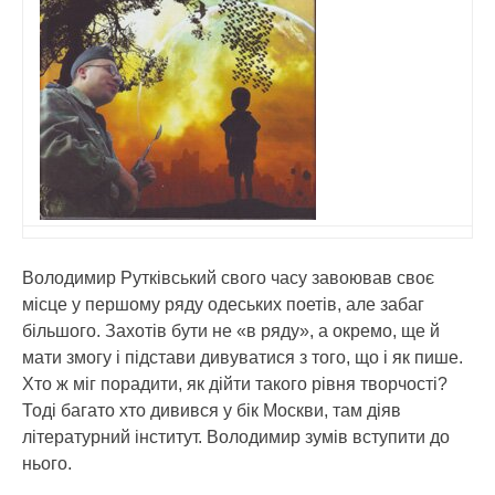
Володимир Рутківський свого часу завоював своє
місце у першому ряду одеських поетів, але забаг
більшого. Захотів бути не «в ряду», а окремо, ще й
мати змогу і підстави дивуватися з того, що і як пише.
Хто ж міг порадити, як дійти такого рівня творчості?
Тоді багато хто дивився у бік Москви, там діяв
літературний інститут. Володимир зумів вступити до
нього.