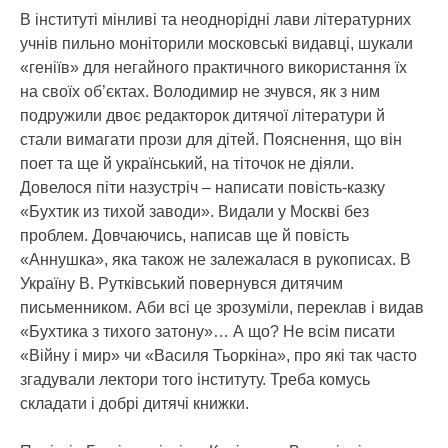
В інституті мінливі та неоднорідні лави літературних
учнів пильно моніторили московські видавці, шукали
«геніїв» для негайного практичного використання їх
на своїх об’єктах. Володимир не зчувся, як з ним
подружили двоє редакторок дитячої літератури й
стали вимагати прози для дітей. Пояснення, що він
поет та ще й український, на тіточок не діяли.
Довелося піти назустріч – написати повість-казку
«Бухтик из тихой заводи». Видали у Москві без
проблем. Довчаючись, написав ще й повість
«Аннушка», яка також не залежалася в рукописах. В
Україну В. Рутківський повернувся дитячим
письменником. Аби всі це зрозуміли, переклав і видав
«Бухтика з тихого затону»… А що? Не всім писати
«Війну і мир» чи «Василя Тьоркіна», про які так часто
згадували лектори того інституту. Треба комусь
складати і добрі дитячі книжки.