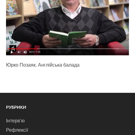
Юрко Позаяк. Англійська балада
РУБРИКИ
Інтерв'ю
Рефлексії