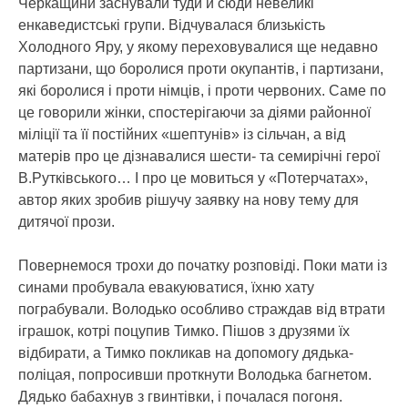
Черкащини заснували туди й сюди невеликі
енкаведистські групи. Відчувалася близькість
Холодного Яру, у якому переховувалися ще недавно
партизани, що боролися проти окупантів, і партизани,
які боролися і проти німців, і проти червоних. Саме по
це говорили жінки, спостерігаючи за діями районної
міліції та її постійних «шептунів» із сільчан, а від
матерів про це дізнавалися шести- та семирічні герої
В.Рутківського… І про це мовиться у «Потерчатах»,
автор яких зробив рішучу заявку на нову тему для
дитячої прози.
Повернемося трохи до початку розповіді. Поки мати із
синами пробувала евакуюватися, їхню хату
пограбували. Володько особливо страждав від втрати
іграшок, котрі поцупив Тимко. Пішов з друзями їх
відбирати, а Тимко покликав на допомогу дядька-
поліцая, попросивши проткнути Володька багнетом.
Дядько бабахнув з гвинтівки, і почалася погоня.