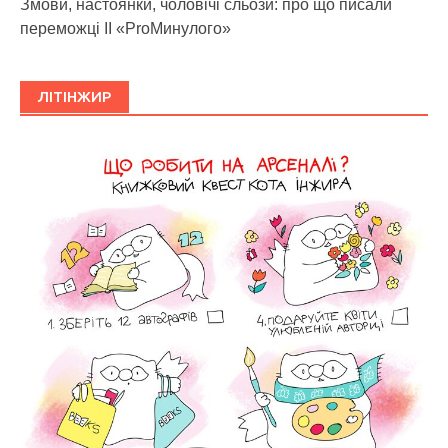
Змови, настоянки, чоловічі сльози: про що писали
переможці ІІ «ProМинулого»
ЛІТІНЖИР