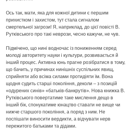
Ось так, мати, яка для кожної дитини є першим
прихистком і захистом, тут стала сигналом
смертельної загрози! Я, наприклад, до цієї повісті В.
Рутківського про такі неврози, чесно кажучи, не чув.
Підмічено, що нині водночас із пониженням серед
молоді авторитету науки і культури, розвивається й
інший процес. Активна юнь прагне розібратися в тому,
що бачить, у причинах нинішніх суспільних явищ,
сприйняти або всіма силами протидіяти їм. Вона
щодня судить старші покоління, деколи – з позицій
«одурених синів» «батьків-банкрутів». Нова книжка В.
Рутківського повертатиме таке мислення дещо в
інший бік, спонукатиме юнацтво ставати не вище чи
нижче старшого покоління, а поряд з ним. Не
поспішати виносити вердикти, а відчувати нерв
пережитого батьками та дідами.