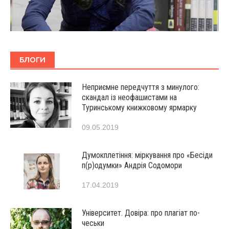
БЛОГИ
Неприємне передчуття з минулого:
скандал із неофашистами на
Туринському книжковому ярмарку
09.05.2019
Думокплетіння: міркування про «Бесіди
п(р)одумки» Андрія Содомори
17.04.2019
Університет. Довіра: про плагіат по-
чеськи