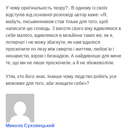
У чому оригінальність твору?.. В одному із своїх
відступів від основної розповіді автор каже: «Я,
мабуть, письменником став тільки для того, щоб
написати цю сповідь. З висоти свого віку вдивляюся в
себе малого, вдивляюся в мільйони таких же, як я,
потерчат і не можу збагнути, як нам вдалося
проскочити по лезу між смертю і життям, любов’ю і
ненавистю, вірою і безнадією. А найдивніше для мене
те, що ми не лише проскочили, а й не збожеволіли.
Утім, хто його знає. Інакше чому людство робить усе
можливе для того, аби знищити себе»?
Микола Суховецький