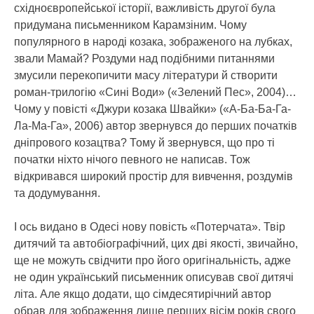
східноєвропейської історії, важливість другої була
придумана письменником Карамзіним. Чому
популярного в народі козака, зображеного на лубках,
звали Мамай? Роздуми над подібними питаннями
змусили перекопичити масу літератури й створити
роман-трилогію «Сині Води» («Зелений Пес», 2004)…
Чому у повісті «Джури козака Швайки» («А-Ба-Ба-Га-
Ла-Ма-Га», 2006) автор звернувся до перших початків
дніпрового козацтва? Тому й звернувся, що про ті
початки ніхто нічого певного не написав. Тож
відкривався широкий простір для вивчення, роздумів
та додумування.
І ось видано в Одесі нову повість «Потерчата». Твір
дитячий та автобіографічний, цих дві якості, звичайно,
ще не можуть свідчити про його оригінальність, адже
не один український письменник описував свої дитячі
літа. Але якщо додати, що сімдесятирічний автор
обрав для зображення лише перших вісім років свого