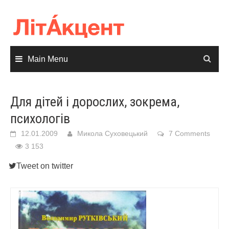
Skip
to
content
Main Menu
Для дітей і дорослих, зокрема,
психологів
12.01.2009
Микола Суховецький
7 Comments
3 153
Tweet on twitter