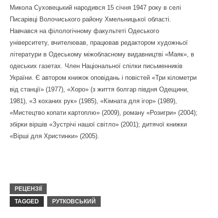
Микола Суховецький народився 15 січня 1947 року в селі
Писарівці Волочиського району Хмельницької області.
Навчався на філологічному факультеті Одеського
університету, вчителював, працював редактором художньої
літератури в Одеському міжобласному видавництві «Маяк», в
одеських газетах. Член Національної спілки письменників
України. Є автором книжок оповідань і повістей «Три кілометри
від станції» (1977), «Хоро» (з життя болгар півдня Одещини,
1981), «З коханих рук» (1985), «Кімната для ігор» (1989),
«Мистецтво копати картоплю» (2009), роману «Розигри» (2004);
збірки віршів «Зустрічі нашої світло» (2001); дитячої книжки
«Вірші для Христинки» (2005).
РЕЦЕНЗІЇ
TAGGED
РУТКОВСЬКИЙ