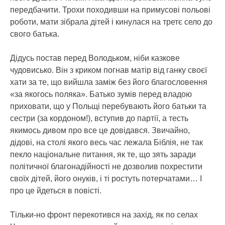
передбачити. Трохи походивши на примусові польові
роботи, мати зібрала дітей і кинулася на третє село до
свого батька.
Дідусь постав перед Володьком, ніби казкове
чудовисько. Він з криком погнав матір від ганку своєї
хати за те, що вийшла заміж без його благословення
«за якогось поляка». Батько зумів перед владою
приховати, що у Польщі перебувають його батьки та
сестри (за кордоном!), вступив до партії, а тесть
якимось дивом про все це довідався. Звичайно,
дідові, на столі якого весь час лежала Біблія, не так
пекло національне питання, як те, що зять заради
політичної благонадійності не дозволив похрестити
своїх дітей, його онуків, і ті ростуть потерчатами… І
про це йдеться в повісті.
Тільки-но фронт перекотився на захід, як по селах