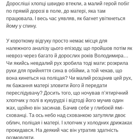
Доросліші хлопці швидко втекли, а малий герой побіг
по прямій дорозі в поле, до матері, яка там
працювала. І весь час уявляв, як багнет увіткнеться
йому у спину.
У короткому відгуку просто немає місця для
належного аналізу цього епізоду, що пройшов потім як
невроз через багато й дорослих років Володимира…
Чи якийсь невдалий рух зробила тоді мати: розкрила
руки для прийняття сина в обійми, а той чекав, що
вона кинеться на поліцая? Чи малий розцінив цей рух,
як бажання матері зловити його й передати
переслідувачу? Досить того, що ночував п’ятирічний
хлопчик у полі в кукурудзі і відтоді його мучив один
жах, щойно він засинав. Бачив себе у глибокій ямі-
схованці. Та ось небо над схованкою затуляли двоє
облич, поліцая і матері. І хлопчик у холодних дрижаках
прокидався. На деякий час він утратив здатність
розмовляти.