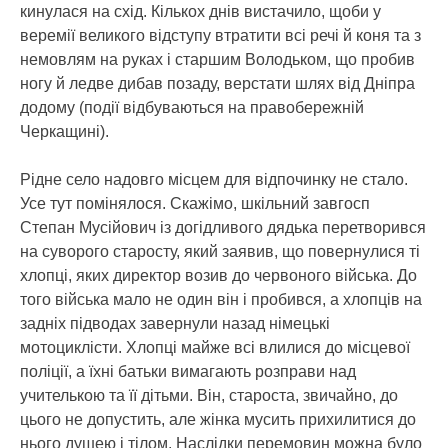
кинулася на схід. Кількох днів вистачило, щоби у
веремії великого відступу втратити всі речі й коня та з
немовлям на руках і старшим Володьком, що пробив
ногу й ледве дибав позаду, верстати шлях від Дніпра
додому (події відбуваються на правобережній
Черкащині).
Рідне село надовго місцем для відпочинку не стало.
Усе тут помінялося. Скажімо, шкільний завгосп
Степан Мусійович із догідливого дядька перетворився
на суворого старосту, який заявив, що повернулися ті
хлопці, яких директор возив до червоного війська. До
того війська мало не один він і пробився, а хлопців на
задніх підводах завернули назад німецькі
мотоциклісти. Хлопці майже всі влилися до місцевої
поліції, а їхні батьки вимагають розправи над
учителькою та її дітьми. Він, староста, звичайно, до
цього не допустить, але жінка мусить прихилитися до
нього душею і тілом. Наслідки перемовин можна було