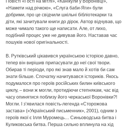
Повісті «Гості на мітлі», «Канікули у Воронівці»,
«Намети над річкою», «Слуга баби-Яги» були
добрими, про це свідчили шкільні бібліотекарки та
діти, які зачитували книги до дірок. Автор відчував, що
може чимало такого ще написати. Але, от лихо,
подібний процес уже не дивував його. Наставав час
пошуків нової оригінальності.
В. Рутківський цікавився українською історією давно,
тепер він вирішив припасувати до неї свої твори.
Обирав ті періоди, про які знав мало й хотів би сам
знати більше. Спочатку начитувався істориків. Якось
подумалося про героїв російських билин київського
циклу, – вони ж могли, протидіючи степнякам, час від
часу опинятися поблизу його черкаської Воронівки?!
Могли. І з’явилася повість-легенда «Сторожова
застава» («Український письменник», 2001), одним з
героїв якої є Ілля Муромець… Синьоводська битва і
Куликовська битва. Перша сильно вплинула на хід