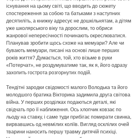
існування на цьому світі, що вводить до сюжету
спостереження за собою та батьками з наступних
десятиліть, а книжку адресує не дошкільнятам, а дітям
уже школярського віку та дорослим, то обриси
жанрової непересічності починають окреслюватися.
Планував зробити щось схоже на мемуари? Але чи
бувають мемуари, писані на основі лише перших
років життя? Думається, той, хто візьме в руки
«Потерчат», не роздумуватиме так, як я, його одразу
захопить гострота розгорнутих подій.
Тендітні зародки свідомості малого Володька та його
молодшого братика Вікторика задимила друга світова
війна. У перших розділках подаються деталі, які
свідчать про її наближення. Ось хлопчик ковзає по
льоду на ставку, і саме туди прибігає помирати свинка,
вирвавшись од невмілих коліїв. Вигляд осклілих очей
тварини наносить першу травму дитячій психіці.