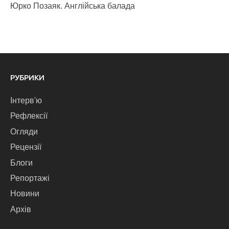
Юрко Позаяк. Англійська балада
РУБРИКИ
Інтерв'ю
Рефлексії
Огляди
Рецензії
Блоги
Репортажі
Новини
Архів