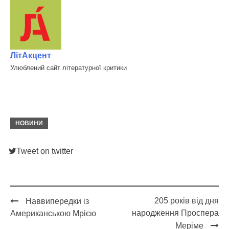
ЛітАкцент
Улюблений сайт літературної критики
НОВИНИ
Tweet on twitter
205 років від дня
Наввипередки із
Post
народження Проспера
Американською Мрією
navigation
Меріме