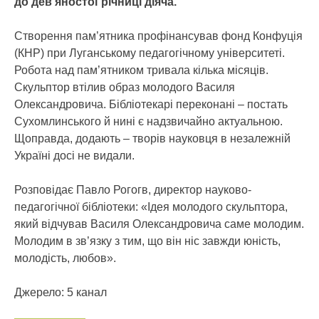
до дев’яностої річниці діяча.
Створення пам’ятника профінансував фонд Конфуція
(КНР) при Луганському педагогічному університеті.
Робота над пам’ятником тривала кілька місяців.
Скульптор втілив образ молодого Василя
Олександровича. Бібліотекарі переконані – постать
Сухомлинського й нині є надзвичайно актуальною.
Щоправда, додають – творів науковця в незалежній
Україні досі не видали.
Розповідає Павло Рогогв, директор науково-
педагогічної бібліотеки: «Ідея молодого скульптора,
який відчував Василя Олександровича саме молодим.
Молодим в зв’язку з тим, що він ніс завжди юність,
молодість, любов».
Джерело: 5 канал