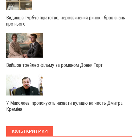
Видавців турбує піратство, нерозвинений ринок і брак знань
про нього
Вийшов трейлер фільму за романом Донни Тарт
У Миколаєві пропонують назвати вулицю на честь Дмитра
Креміня
КУЛЬТКРИТИКИ