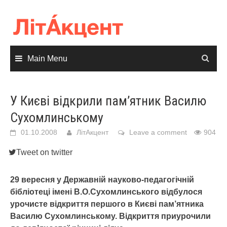
Skip
to
content
Main Menu
У Києві відкрили пам’ятник Василю
Сухомлинському
01.10.2008
ЛітАкцент
Leave a comment
904
Tweet on twitter
29 вересня у Державній науково-педагогічній
бібліотеці імені В.О.Сухомлинського відбулося
урочисте відкриття першого в Києві пам’ятника
Василю Сухомлинському. Відкриття приурочили