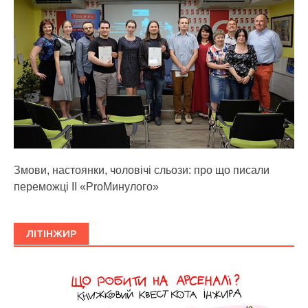
Змови, настоянки, чоловічі сльози: про що писали
переможці ІІ «ProМинулого»
ЛІТІНЖИР