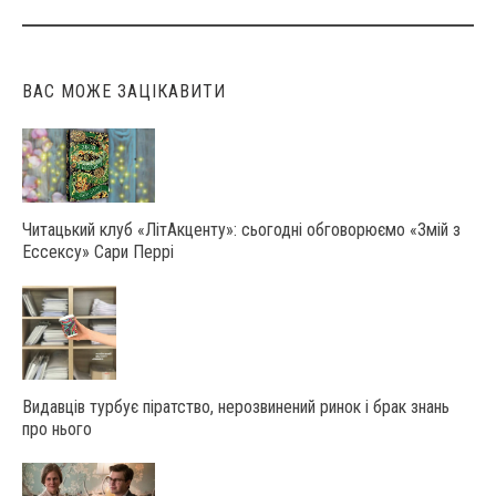
ВАС МОЖЕ ЗАЦІКАВИТИ
Читацький клуб «ЛітАкценту»: сьогодні обговорюємо «Змій з
Ессексу» Сари Перрі
Видавців турбує піратство, нерозвинений ринок і брак знань
про нього