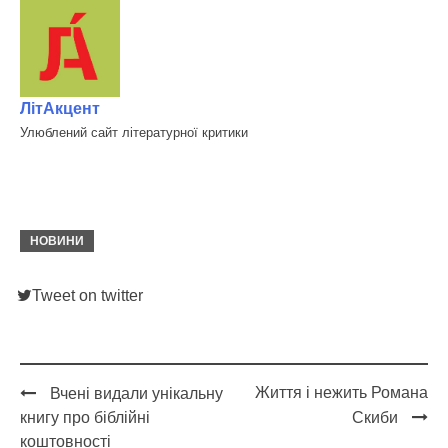
ЛітАкцент
Улюблений сайт літературної критики
НОВИНИ
Tweet on twitter
Життя і нежить Романа
Вчені видали унікальну
Post
книгу про біблійні
Скиби
navigation
коштовності