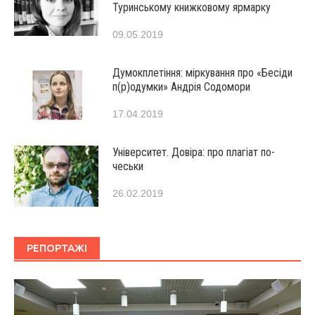
Туринському книжковому ярмарку
09.05.2019
Думокплетіння: міркування про «Бесіди
п(р)одумки» Андрія Содомори
17.04.2019
Університет. Довіра: про плагіат по-
чеськи
26.02.2019
РЕПОРТАЖІ