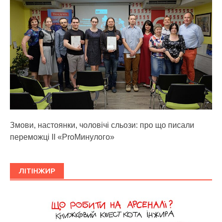
Змови, настоянки, чоловічі сльози: про що писали
переможці ІІ «ProМинулого»
ЛІТІНЖИР