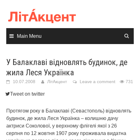
Skip
to
content
Main Menu
У Балаклаві відновлять будинок, де
жила Леся Українка
10.07.2008
ЛітАкцент
Leave a comment
731
Tweet on twitter
Протягом року в Балаклаві (Севастополь) відновлять
будинок, де жила Леся Українка – колишню дачу
актриси Соколової, у верхному флігелі якої з 26
серпня по 12 жовтня 1907 року проживала видатна