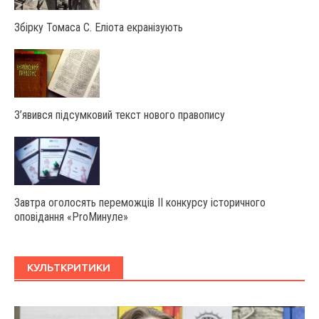
Збірку Томаса С. Еліота екранізують
З’явився підсумковий текст нового правопису
Завтра оголосять переможців ІІ конкурсу історичного
оповідання «ProМинуле»
КУЛЬТКРИТИКИ