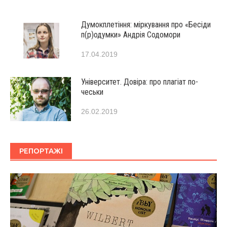
Думокплетіння: міркування про «Бесіди
п(р)одумки» Андрія Содомори
17.04.2019
Університет. Довіра: про плагіат по-
чеськи
26.02.2019
РЕПОРТАЖІ