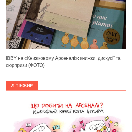
IBBY на «Книжковому Арсеналі»: книжки, дискусії та
сюрпризи (ФОТО)
ЛІТІНЖИР