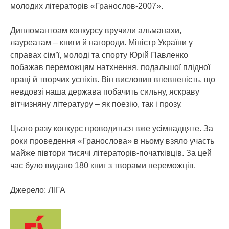
молодих літераторів «Гранослов-2007».
Дипломантоам конкурсу вручили альманахи,
лауреатам – книги й нагороди. Міністр України у
справах сім’ї, молоді та спорту Юрій Павленко
побажав переможцям натхнення, подальшої плідної
праці й творчих успіхів. Він висловив впевненість, що
невдовзі наша держава побачить сильну, яскраву
вітчизняну літературу – як поезію, так і прозу.
Цього разу конкурс проводиться вже усімнадцяте. За
роки проведення «Гранослова» в ньому взяло участь
майже півтори тисячі літераторів-початківців. За цей
час було видано 180 книг з творами переможців.
Джерело: ЛІГА