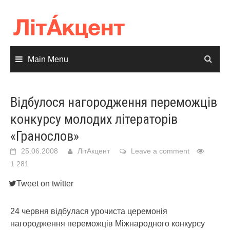
Skip
to
content
Main Menu
Відбулося нагородження переможців
конкурсу молодих літераторів
«Гранослов»
25.06.2008
ЛітАкцент
Leave a comment
1 281
Tweet on twitter
24 червня відбулася урочиста церемонія
нагородження переможців Міжнародного конкурсу