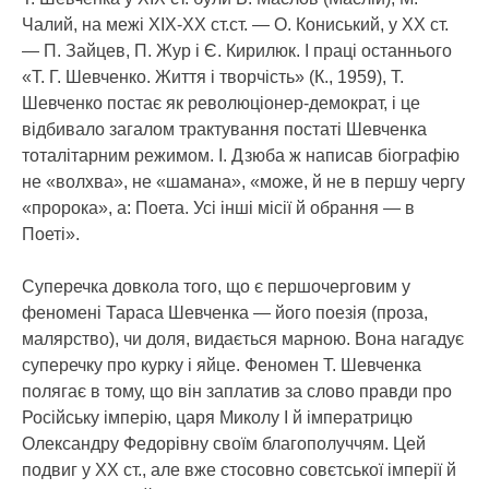
Чалий, на межі ХІХ-ХХ ст.ст. — О. Кониський, у ХХ ст.
— П. Зайцев, П. Жур і Є. Кирилюк. І праці останнього
«Т. Г. Шевченко. Життя і творчість» (К., 1959), Т.
Шевченко постає як революціонер-демократ, і це
відбивало загалом трактування постаті Шевченка
тоталітарним режимом. І. Дзюба ж написав біографію
не «волхва», не «шамана», «може, й не в першу чергу
«пророка», а: Поета. Усі інші місії й обрання — в
Поеті».
Суперечка довкола того, що є першочерговим у
феномені Тараса Шевченка — його поезія (проза,
малярство), чи доля, видається марною. Вона нагадує
суперечку про курку і яйце. Феномен Т. Шевченка
полягає в тому, що він заплатив за слово правди про
Російську імперію, царя Миколу І й імператрицю
Олександру Федорівну своїм благополуччям. Цей
подвиг у ХХ ст., але вже стосовно совєтської імперії й