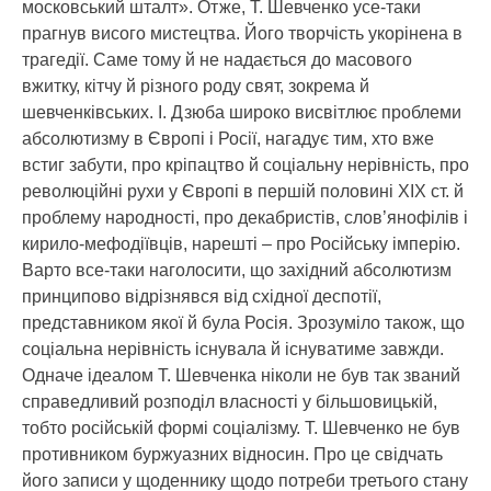
московський шталт». Отже, Т. Шевченко усе-таки
прагнув висого мистецтва. Його творчість укорінена в
трагедії. Саме тому й не надається до масового
вжитку, кітчу й різного роду свят, зокрема й
шевченківських. І. Дзюба широко висвітлює проблеми
абсолютизму в Європі і Росії, нагадує тим, хто вже
встиг забути, про кріпацтво й соціальну нерівність, про
революційні рухи у Європі в першій половині ХІХ ст. й
проблему народності, про декабристів, слов’янофілів і
кирило-мефодіївців, нарешті – про Російську імперію.
Варто все-таки наголосити, що західний абсолютизм
принципово відрізнявся від східної деспотії,
представником якої й була Росія. Зрозуміло також, що
соціальна нерівність існувала й існуватиме завжди.
Одначе ідеалом Т. Шевченка ніколи не був так званий
справедливий розподіл власності у більшовицькій,
тобто російській формі соціалізму. Т. Шевченко не був
противником буржуазних відносин. Про це свідчать
його записи у щоденнику щодо потреби третього стану