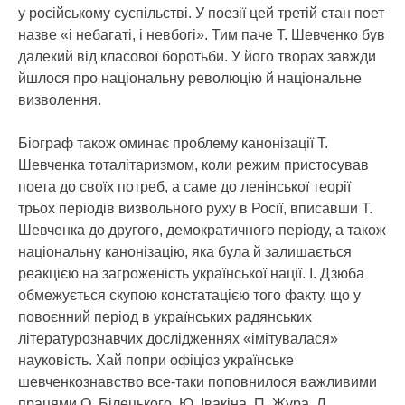
у російському суспільстві. У поезії цей третій стан поет
назве «і небагаті, і невбогі». Тим паче Т. Шевченко був
далекий від класової боротьби. У його творах завжди
йшлося про національну революцію й національне
визволення.
Біограф також оминає проблему канонізації Т.
Шевченка тоталітаризмом, коли режим пристосував
поета до своїх потреб, а саме до ленінської теорії
трьох періодів визвольного руху в Росії, вписавши Т.
Шевченка до другого, демократичного періоду, а також
національну канонізацію, яка була й залишається
реакцією на загроженість української нації. І. Дзюба
обмежується скупою констатацією того факту, що у
повоєнний період в українських радянських
літературознавчих дослідженнях «імітувалася»
науковість. Хай попри офіціоз українське
шевченкознавство все-таки поповнилося важливими
працями О. Білецького, Ю. Івакіна, П. Жура, Л.