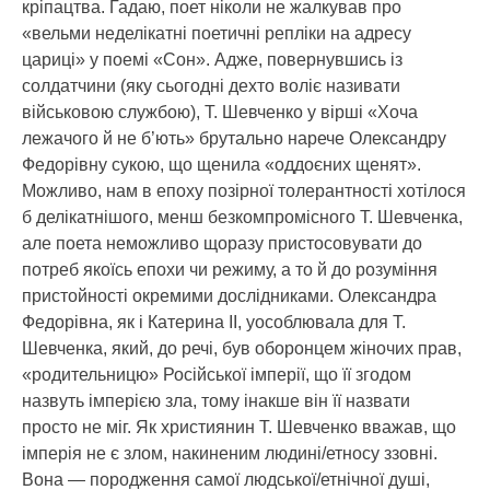
кріпацтва. Гадаю, поет ніколи не жалкував про
«вельми неделікатні поетичні репліки на адресу
цариці» у поемі «Сон». Адже, повернувшись із
солдатчини (яку сьогодні дехто воліє називати
військовою службою), Т. Шевченко у вірші «Хоча
лежачого й не б’ють» брутально нарече Олександру
Федорівну сукою, що щенила «оддоєних щенят».
Можливо, нам в епоху позірної толерантності хотілося
б делікатнішого, менш безкомпромісного Т. Шевченка,
але поета неможливо щоразу пристосовувати до
потреб якоїсь епохи чи режиму, а то й до розуміння
пристойності окремими дослідниками. Олександра
Федорівна, як і Катерина ІІ, уособлювала для Т.
Шевченка, який, до речі, був оборонцем жіночих прав,
«родительницю» Російської імперії, що її згодом
назвуть імперією зла, тому інакше він її назвати
просто не міг. Як християнин Т. Шевченко вважав, що
імперія не є злом, накиненим людині/етносу ззовні.
Вона — породження самої людської/етнічної душі,