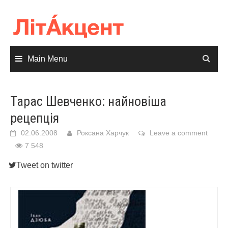
Skip
to
content
Main Menu
Тарас Шевченко: найновіша
рецепція
02.06.2008
Роксана Харчук
Leave a comment
7 548
Tweet on twitter