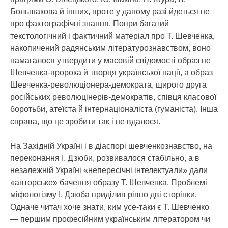
Большакова й інших, проте у даному разі йдеться не
про фактографічні знання. Попри багатий
текстологічний і фактичний матеріал про Т. Шевченка,
накопичений радянським літературознавством, воно
намагалося утвердити у масовій свідомості образ не
Шевченка-пророка й творця української нації, а образ
Шевченка-революціонера-демократа, щирого друга
російських революцінерів-демократів, співця класової
боротьби, атеїста й інтернаціоналіста (гуманіста). Інша
справа, що це зробити так і не вдалося.
На Західній Україні і в діаспорі шевченкознавство, на
переконання І. Дзюби, розвивалося стабільно, а в
незалежній Україні «непересічні інтелектуали» дали
«авторське» бачення образу Т. Шевченка. Проблемі
міфологізму І. Дзюба приділив рівно дві сторінки.
Одначе читач хоче знати, ким усе-таки є Т. Шевченко
— першим професійним українським літератором чи