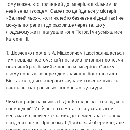
тому кожен, хто причетний до імперії, є її вільним чи
невільним творцем. Саме про це йдеться у містерії
«Великий льох», коли начебто безневинні душі так і не
можуть потрапити до раю лише через те, що у
людському житті напували коня Петра І чи усміхалися
Катерині ІІ.
Т. Шевченко поряд із А. Міцкевичем і досі залишається
тим першим поетом, який поставив питання про те, чи
можливий російський етнос поза імперією. Саме у
цьому полягає неперехідне значення його творчості.
Він також одним із перших зауважив неестетичність і
навіть несмак російської імперської культури.
Чим біографічна книжка І. Дзюби відрізняється від усіх
попередніх? У ній автор намагається узагальнити
весь масив шевченкознавчих досліджень за останніх
п’ятдесят років. При цьому І. Дзюба хай обережно, але
переоцінює основні положення радянського