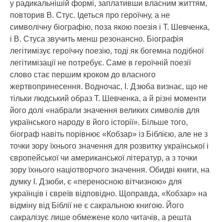
у радикальнішій формі, заплативши власним життям,
повторив В. Стус. Ідеться про героїчну, а не
символічну біографію, поза якою поезія і Т. Шевченка,
і В. Стуса звучить менш резонансно. Біографія
легітимізує героїчну поезію, тоді як богемна подібної
легітимізації не потребує. Саме в героїчній поезії
слово стає першим кроком до власного
жертвопринесення. Водночас, І. Дзюба визнає, що не
тільки людський образ Т. Шевченка, а й різні моменти
його долі «набрали значення великих символів для
українського народу в його історії». Більше того,
біограф навіть порівнює «Кобзар» із Біблією, але не з
точки зору їхнього значення для розвитку української і
європейської чи американської літератур, а з точки
зору їхнього націотворчого значення. Обидві книги, на
думку І. Дзюби, є «переносною вітчизною» для
українців і євреїв відповідно. Щоправда, «Кобзар» на
відміну від Біблії не є сакральною книгою. Його
сакралізує лише обмежене коло читачів, а решта