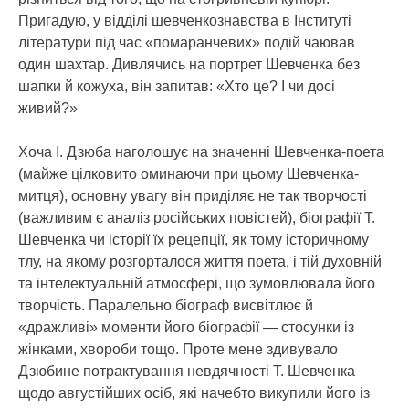
Пригадую, у відділі шевченкознавства в Інституті
літератури під час «помаранчевих» подій чаював
один шахтар. Дивлячись на портрет Шевченка без
шапки й кожуха, він запитав: «Хто це? І чи досі
живий?»
Хоча І. Дзюба наголошує на значенні Шевченка-поета
(майже цілковито оминаючи при цьому Шевченка-
митця), основну увагу він приділяє не так творчості
(важливим є аналіз російських повістей), біографії Т.
Шевченка чи історії їх рецепції, як тому історичному
тлу, на якому розгорталося життя поета, і тій духовній
та інтелектуальній атмосфері, що зумовлювала його
творчість. Паралельно біограф висвітлює й
«дражливі» моменти його біографії — стосунки із
жінками, хвороби тощо. Проте мене здивувало
Дзюбине потрактування невдячності Т. Шевченка
щодо августійших осіб, які начебто викупили його із