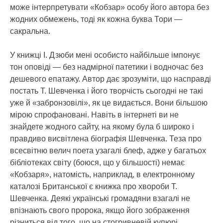
може інтерпретувати «Кобзар» особу його автора без
жодних обмежень, тоді як кожна буква Тори —
сакральна.
У книжці І. Дзюби мені особисто найбільше імпонує
тон оповіді — без надмірної патетики і водночас без
дешевого епатажу. Автор дає зрозуміти, що насправді
постать Т. Шевченка і його творчість сьогодні не такі
уже й «забронзовілі», як це видається. Вони більшою
мірою спрофановані. Навіть в інтернеті ви не
знайдете жодного сайту, на якому була б широко і
правдиво висвітлена біографія Шевченка. Теза про
всесвітню велич поета узагалі блеф, адже у багатьох
бібліотеках світу (боюся, що у більшості) немає
«Кобзаря», натомість, наприклад, в електронному
каталозі Британської є книжка про хвороби Т.
Шевченка. Деякі українські громадяни взагалі не
впізнають свого пророка, якщо його зображення
різниться від того, що на стогривневій купюрі.