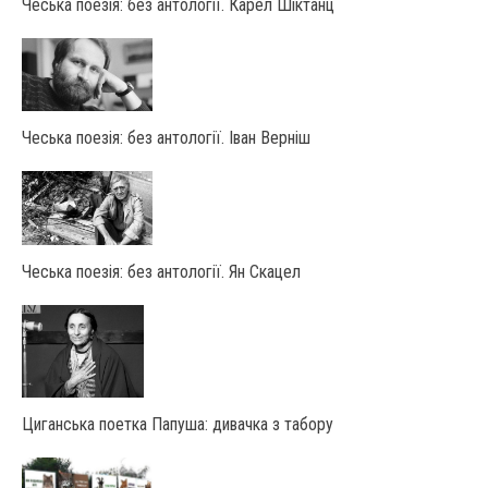
Чеська поезія: без антології. Карел Шіктанц
Чеська поезія: без антології. Іван Верніш
Чеська поезія: без антології. Ян Скацел
Циганська поетка Папуша: дивачка з табору