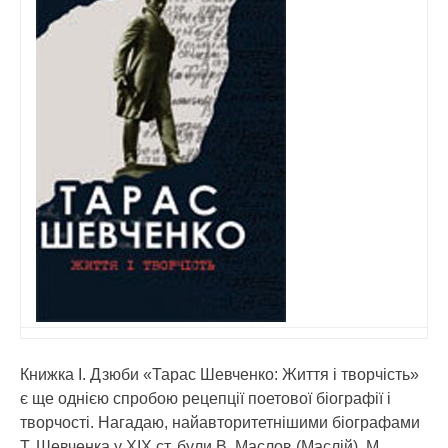
Книжка І. Дзюби «Тарас Шевченко: Життя і творчість»
є ще однією спробою рецепції поетової біографії і
творчості. Нагадаю, найавторитетнішими біографами
Т. Шевченка у ХІХ ст. були В. Маслов (Маслій), М.