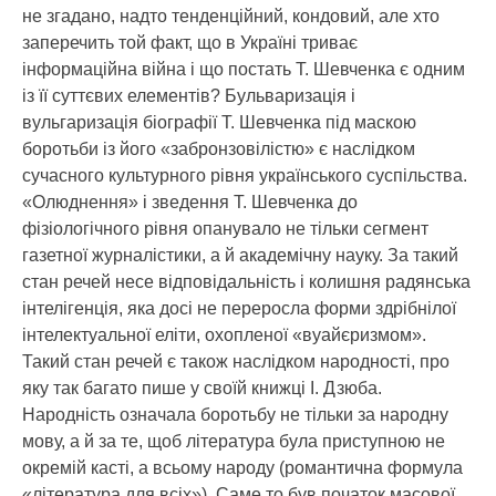
не згадано, надто тенденційний, кондовий, але хто
заперечить той факт, що в Україні триває
інформаційна війна і що постать Т. Шевченка є одним
із її суттєвих елементів? Бульваризація і
вульгаризація біографії Т. Шевченка під маскою
боротьби із його «забронзовілістю» є наслідком
сучасного культурного рівня українського суспільства.
«Олюднення» і зведення Т. Шевченка до
фізіологічного рівня опанувало не тільки сегмент
газетної журналістики, а й академічну науку. За такий
стан речей несе відповідальність і колишня радянська
інтелігенція, яка досі не переросла форми здрібнілої
інтелектуальної еліти, охопленої «вуайєризмом».
Такий стан речей є також наслідком народності, про
яку так багато пише у своїй книжці І. Дзюба.
Народність означала боротьбу не тільки за народну
мову, а й за те, щоб література була приступною не
окремій касті, а всьому народу (романтична формула
«література для всіх»). Саме то був початок масової