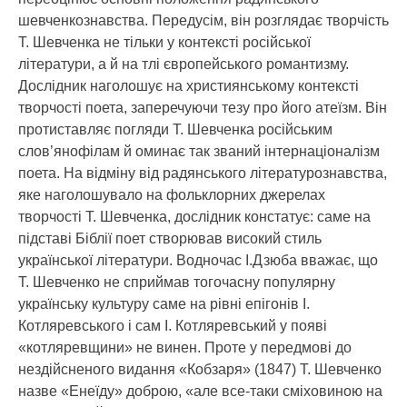
шевченкознавства. Передусім, він розглядає творчість
Т. Шевченка не тільки у контексті російської
літератури, а й на тлі європейського романтизму.
Дослідник наголошує на християнському контексті
творчості поета, заперечуючи тезу про його атеїзм. Він
протиставляє погляди Т. Шевченка російським
слов’янофілам й оминає так званий інтернаціоналізм
поета. На відміну від радянського літературознавства,
яке наголошувало на фольклорних джерелах
творчості Т. Шевченка, дослідник констатує: саме на
підставі Біблії поет створював високий стиль
української літератури. Водночас І.Дзюба вважає, що
Т. Шевченко не сприймав тогочасну популярну
українську культуру саме на рівні епігонів І.
Котляревського і сам І. Котляревський у появі
«котляревщини» не винен. Проте у передмові до
нездійсненого видання «Кобзаря» (1847) Т. Шевченко
назве «Енеїду» доброю, «але все-таки сміховиною на