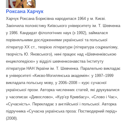
Роксана Харчук
Харчук Роксана Борисівна народилася 1964 у м. Києві.
Закінчила полоністику Київського університету ім. Т. Шевченка
у 1986. Кандидат філологічних наук (з 1992), займалася
порівняльними дослідженнями української та польської
літератур XX ст., теорією літератури (література соцреалізму,
творчість Ю. Яновського), нині працює над «Шевченківською
енциклопедією» у відділі шевченкознавства Інституту
літератури НАН України ім. Т. Шевченка. Паралельно викладає
в університеті «Києво-Могилянська академія»: у 1997–1999
викладала польську мову, у 2006–2008 – курс сучасної
української прози. Авторка численних статей, які друкувалися
у часописах «Дивослово», «Кур’єр Кривбасу», «Слово і Час»,
«Сучасність». Перекладає з англійської і польської. Авторка
підручника «Сучасна українська проза: Постмодерний перід»
(2008).