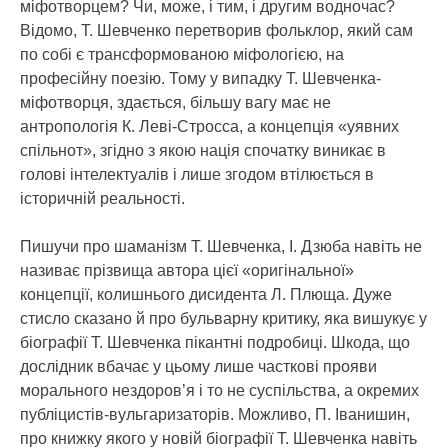
міфотворцем? Чи, може, і тим, і другим водночас?
Відомо, Т. Шевченко перетворив фольклор, який сам
по собі є трансформованою міфологією, на
професійну поезію. Тому у випадку Т. Шевченка-
міфотворця, здається, більшу вагу має не
антропологія К. Леві-Стросса, а концепція «уявних
спільнот», згідно з якою нація спочатку виникає в
голові інтелектуалів і лише згодом втілюється в
історичній реальності.
Пишучи про шаманізм Т. Шевченка, І. Дзюба навіть не
називає прізвища автора цієї «оригінальної»
концепції, колишнього дисидента Л. Плюща. Дуже
стисло сказано й про бульварну критику, яка вишукує у
біографії Т. Шевченка пікантні подробиці. Шкода, що
дослідник вбачає у цьому лише часткові прояви
морального нездоров’я і то не суспільства, а окремих
публіцистів-вульгаризаторів. Можливо, П. Іванишин,
про книжку якого у новій біографії Т. Шевченка навіть