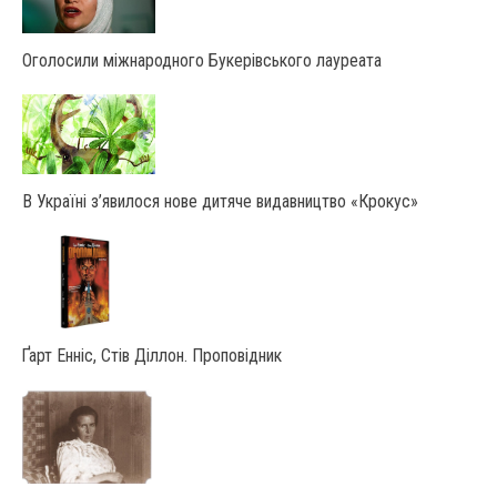
Оголосили міжнародного Букерівського лауреата
В Україні з’явилося нове дитяче видавництво «Крокус»
Ґарт Енніс, Стів Діллон. Проповідник