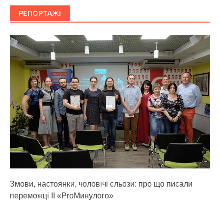
РЕПОРТАЖІ
Змови, настоянки, чоловічі сльози: про що писали
переможці ІІ «ProМинулого»