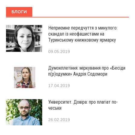
БЛОГИ
Неприємне передчуття з минулого:
скандал із неофашистами на
Туринському книжковому ярмарку
09.05.2019
Думокплетіння: міркування про «Бесіди
п(р)одумки» Андрія Содомори
17.04.2019
Університет. Довіра: про плагіат по-
чеськи
26.02.2019