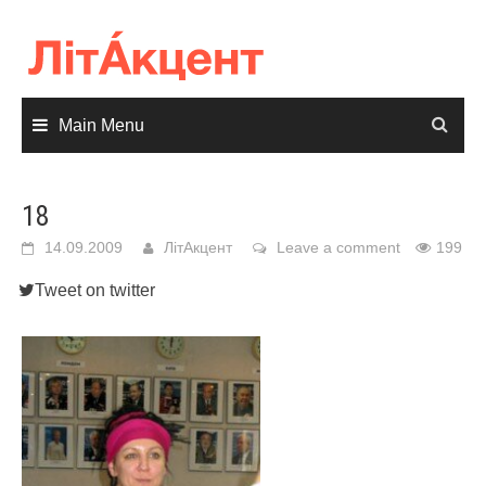
Skip
to
content
Main Menu
18
14.09.2009
ЛітАкцент
Leave a comment
199
Tweet on twitter