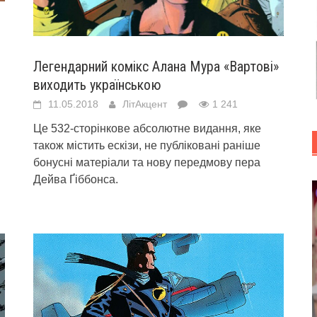
Легендарний комікс Алана Мура «Вартові»
виходить українською
11.05.2018
ЛітАкцент
1 241
Це 532-сторінкове абсолютне видання, яке
також містить ескізи, не публіковані раніше
бонусні матеріали та нову передмову пера
Дейва Ґіббонса.