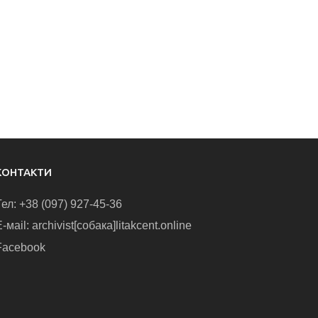
КОНТАКТИ
Тел: +38 (097) 927-45-36
-маіl: archivist[собака]litakcent.online
Facebook