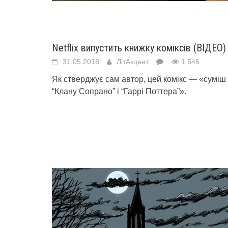
Netflix випустить книжку коміксів (ВІДЕО)
31.05.2018
ЛітАкцент
1 546
Як стверджує сам автор, цей комікс — «суміш
“Клану Сопрано” і “Гаррі Поттера”».