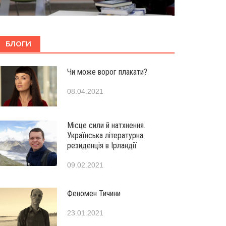
БЛОГИ
Чи може ворог плакати?
08.04.2021
Місце сили й натхнення.
Українська літературна
резиденція в Ірландії
09.02.2021
Феномен Тичини
23.01.2021