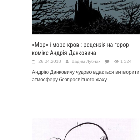
«Мор» і море крові: рецензія на горор-
комікс Андрія Данковича
26.04.2018
Вадим Лубчак
1 324
Андрію Данковичу чудово вдається витворити
атмосферу безпросвітного жаху.