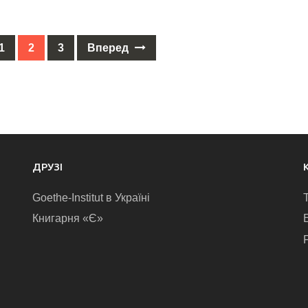
1
2
3
Вперед
ДРУЗІ
Goethe-Institut в Україні
Книгарня «Є»
E