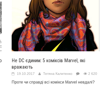
о
Не DC єдиним: 5 коміксів Marvel, які
вражають
19.10.2017
Тетяна Калитенко
2 620
Проте чи справді всі комікси Marvel невдалі?