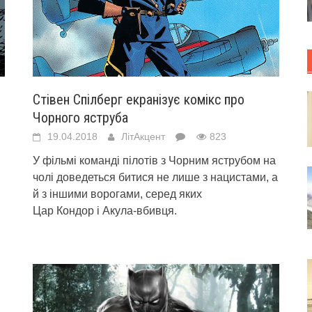
Стівен Спілберг екранізує комікс про
Чорного яструба
19.04.2018
ЛітАкцент
823
У фільмі команді пілотів з Чорним яструбом на
чолі доведеться битися не лише з нацистами, а
й з іншими ворогами, серед яких
Цар Кондор і Акула-вбивця.