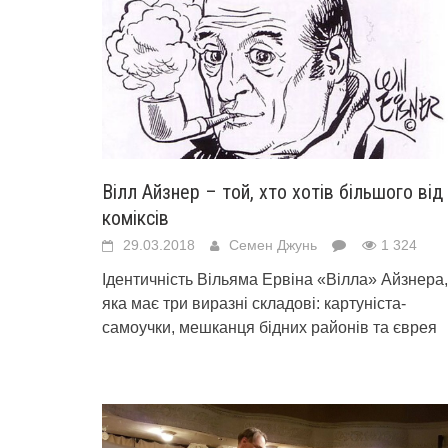
Вілл Айзнер – той, хто хотів більшого від
коміксів
29.03.2018
Семен Джунь
1 324
Ідентичність Вільяма Ервіна «Вілла» Айзнера,
яка має три виразні складові: картуніста-
самоучки, мешканця бідних районів та єврея