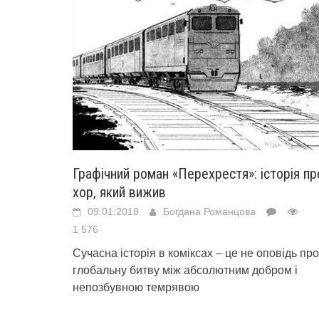
Графічний роман «Перехрестя»: історія пр
хор, який вижив
09.01.2018
Богдана Романцова
1 576
Сучасна історія в коміксах – це не оповідь про
глобальну битву між абсолютним добром і
непозбувною темрявою