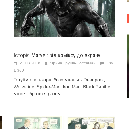
Історія Marvel: від коміксу до екрану
21.03.2018
Ярина Груша-Поссамай
1 360
Готуймо поп-корн, бо компанія з Deadpool,
Wolverine, Spider-Man, Iron Man, Black Panther
може зібратися разом