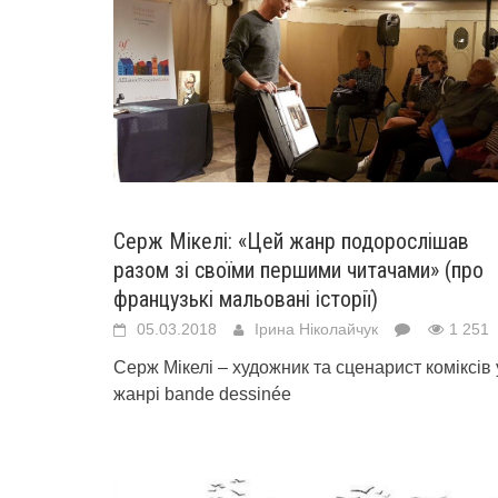
Серж Мікелі: «Цей жанр подорослішав
разом зі своїми першими читачами» (про
французькі мальовані історії)
05.03.2018
Ірина Ніколайчук
1 251
Серж Мікелі – художник та сценарист коміксів 
жанрі bande dessinée