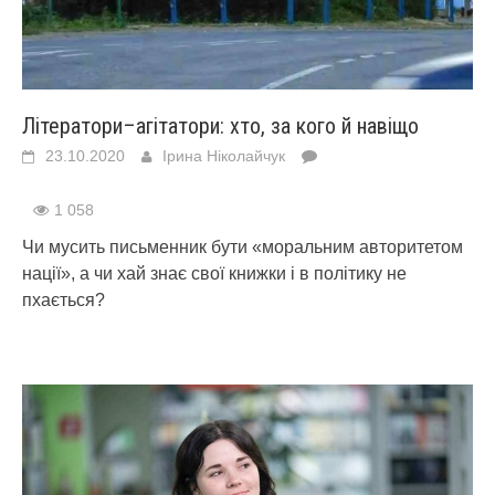
Літератори–агітатори: хто, за кого й навіщо
23.10.2020
Ірина Ніколайчук
1 058
Чи мусить письменник бути «моральним авторитетом
нації», а чи хай знає свої книжки і в політику не
пхається?