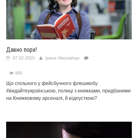
Давно пора!
07.02.2020
Ірина Ніколайчук
905
Що спільного у фейсбучного флешмобу
#видайтеукраїнською, полиці з книжками, придбаними
на Книжковому арсеналі, й відпусткою?