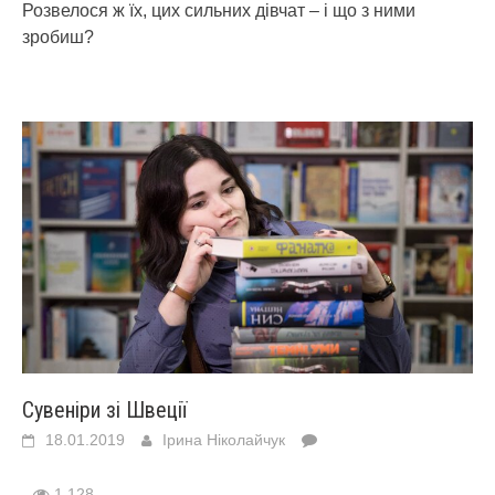
Розвелося ж їх, цих сильних дівчат – і що з ними
зробиш?
Сувеніри зі Швеції
18.01.2019
Ірина Ніколайчук
1 128