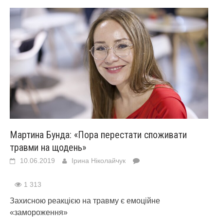
Мартина Бунда: «Пора перестати споживати
травми на щодень»
10.06.2019
Ірина Ніколайчук
1 313
Захисною реакцією на травму є емоційне
«замороження»