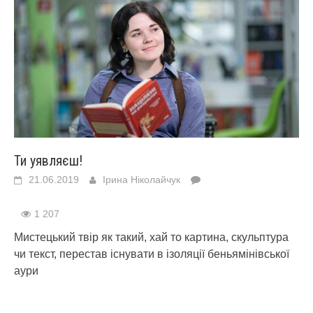
Ти уявляєш!
21.06.2019
Ірина Ніколайчук
1 207
Мистецький твір як такий, хай то картина, скульптура
чи текст, перестав існувати в ізоляції беньямінівської
аури