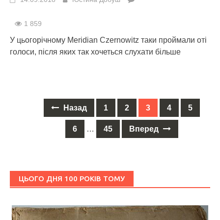
1 859
У цьогорічному Meridian Czernowitz таки проймали оті
голоси, після яких так хочеться слухати більше
Назад
1
2
3
4
5
Posts
navigation
6
…
45
Вперед
ЦЬОГО ДНЯ 100 РОКІВ ТОМУ