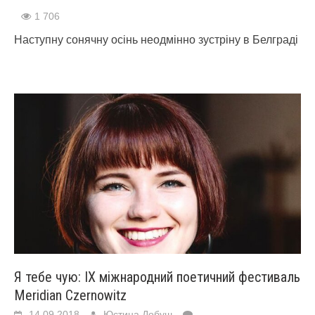
1 706
Наступну сонячну осінь неодмінно зустріну в Белграді
Я тебе чую: ІХ міжнародний поетичний фестиваль
Meridian Czernowitz
14.09.2018
Юстина Добуш