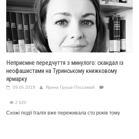
Неприємне передчуття з минулого: скандал із
неофашистами на Туринському книжковому
ярмарку
09.05.2019
Ярина Груша-Поссамай
2 620
Схожі події Італія вже переживала сто років тому