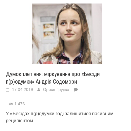
Думокплетіння: міркування про «Бесіди
п(р)одумки» Андрія Содомори
17.04.2019
Орися Грудка
1 476
У «Бесідах п(р)одумки годі залишитися пасивним
реципієнтом