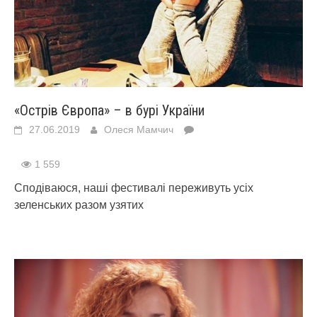
«Острів Європа» – в бурі України
27.06.2019
Олеся Мамчич
1 559
Сподіваюся, наші фестивалі переживуть усіх
зеленських разом узятих