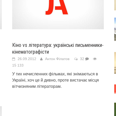
Кіно vs література: українські письменники-
кінематографісти
26.09.2012
Антон Філатов
32
15 133
У тих нечисленних фільмах, які знімаються в
Україні, хоч це й дивно, проте вистачає місця
вітчизняним літераторам.