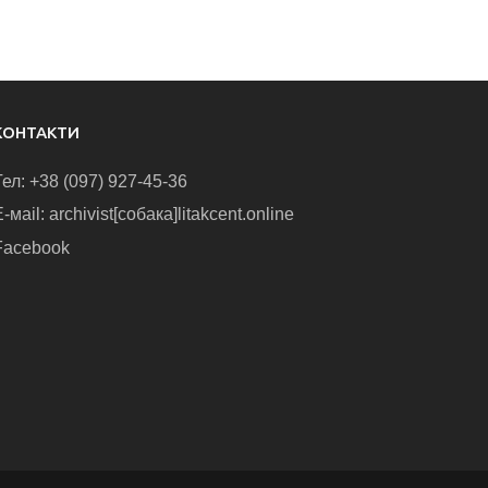
КОНТАКТИ
Тел: +38 (097) 927-45-36
-маіl: archivist[собака]litakcent.online
Facebook