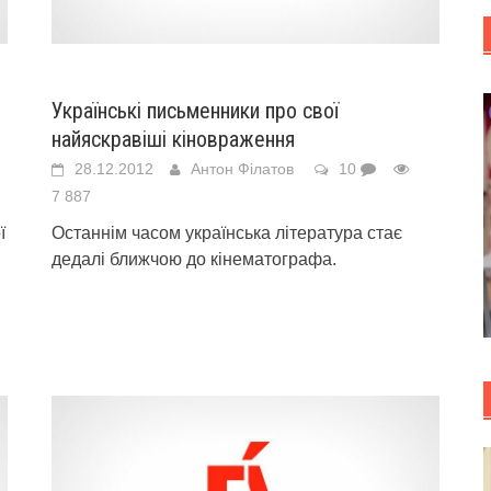
Українські письменники про свої
найяскравіші кіновраження
28.12.2012
Антон Філатов
10
7 887
ї
Останнім часом українська література стає
дедалі ближчою до кінематографа.