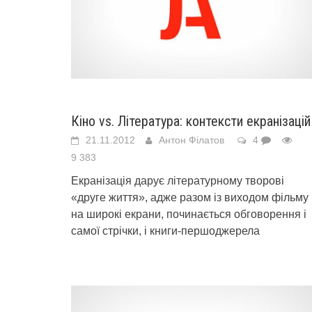
Кіно vs. Література: контексти екранізацій
21.11.2012
Антон Філатов
4
9 383
Екранізація дарує літературному творові
«друге життя», адже разом із виходом фільму
на широкі екрани, починається обговорення і
самої стрічки, і книги-першоджерела