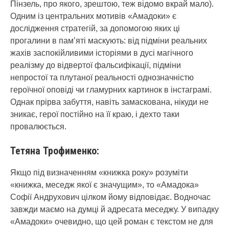
Пінзель, про якого, зрештою, теж відомо вкрай мало).
Одним із центральних мотивів «Амадоки» є
дослідження стратегій, за допомогою яких ці
прогалини в пам’яті маскують: від підміни реальних
жахів заспокійливими історіями в дусі магічного
реалізму до відвертої фальсифікації, підміни
непростої та плутаної реальності однозначністю
героїчної оповіді чи гламурних картинок в інстаграмі.
Однак прірва забуття, навіть замаскована, нікуди не
зникає, герої постійно на її краю, і дехто таки
провалюється.
Тетяна Трофименко:
Якщо під визначенням «книжка року» розуміти
«книжка, меседж якої є значущим», то «Амадока»
Софії Андрухович цілком йому відповідає. Водночас
завжди маємо на думці й адресата меседжу. У випадку
«Амадоки» очевидно, що цей роман є текстом не для