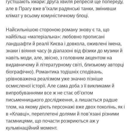
густішають хмари: друга хвиля репресій ще попереду,
але в Прагу вже в’їхали радянські танки, змінивши
клімат у всьому комуністичному блоці.
Найсильнішою стороною роману знову є та, що
найбільш «матеріальна»: любовно прописані
ландшафти й реалії Києва і довкола, оживлені імена,
знаки і віяння часу (в діапазоні від фізики до музики й
навіть моди, але, звісно, з головним акцентом на
видавничому й літературному світі, близькому авторці
біографічно). Романтика тодішніх сподівань,
урівноважена реалізмом уже значно пізніше
осмисленої історії. Але сама доба з її викликами й
випробуваннями все ж не стає об’єктом
письменницького дослідження, а лишається радше
тлом, на якому діють персонажі вже двох поколінь, як і
в «Клавці», переплетені долями й пов’язані різними
таємницями, що почасти розкриються аж у
кульмінаційний момент.