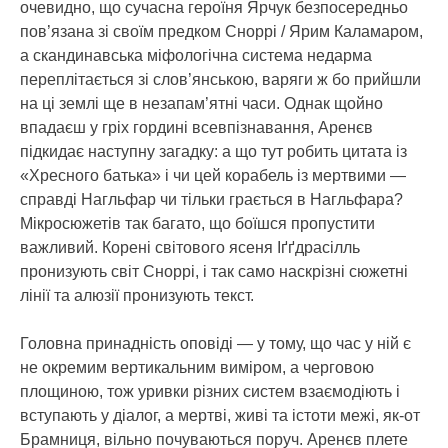
очевидно, що сучасна героїня Ярчук безпосередньо
пов’язана зі своїм предком Сноррі / Ярим Каламаром,
а скандинавська міфологічна система недарма
переплітається зі слов’янською, варяги ж бо прийшли
на ці землі ще в незапам’ятні часи. Однак щойно
впадаєш у гріх гордині всевпізнавання, Аренєв
підкидає наступну загадку: а що тут робить цитата із
«Хресного батька» і чи цей корабель із мертвими —
справді Нагльфар чи тільки грається в Нагльфара?
Мікросюжетів так багато, що боїшся пропустити
важливий. Корені світового ясеня Іґґдрасілль
пронизують світ Сноррі, і так само наскрізні сюжетні
лінії та алюзії пронизують текст.
Головна принадність оповіді — у тому, що час у ній є
не окремим вертикальним виміром, а черговою
площиною, тож уривки різних систем взаємодіють і
вступають у діалог, а мертві, живі та істоти межі, як-от
Брамниця, вільно почуваються поруч. Аренєв плете