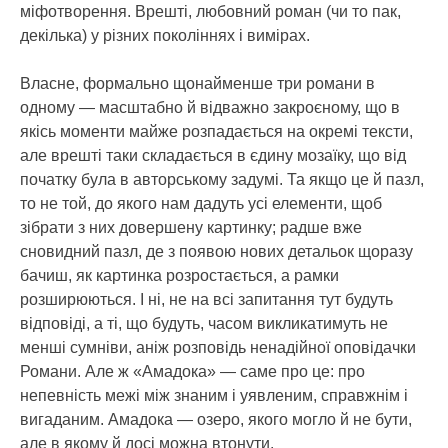
міфотворення. Врешті, любовний роман (чи то пак,
декілька) у різних поколіннях і вимірах.
Власне, формально щонайменше три романи в
одному — масштабно й відважно закроєному, що в
якісь моменти майже розпадається на окремі тексти,
але врешті таки складається в єдину мозаїку, що від
початку була в авторському задумі. Та якщо це й пазл,
то не той, до якого нам дадуть усі елементи, щоб
зібрати з них довершену картинку; радше вже
сновидний пазл, де з появою нових детальок щоразу
бачиш, як картинка розростається, а рамки
розширюються. І ні, не на всі запитання тут будуть
відповіді, а ті, що будуть, часом викликатимуть не
менші сумніви, аніж розповідь ненадійної оповідачки
Романи. Але ж «Амадока» — саме про це: про
непевність межі між знаним і уявленим, справжнім і
вигаданим. Амадока — озеро, якого могло й не бути,
але в якому й досі можна втонути.