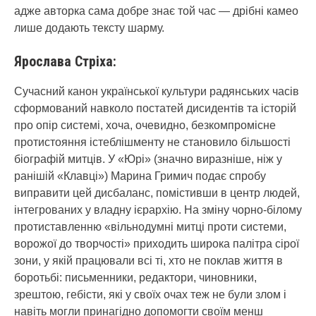
адже авторка сама добре знає той час — дрібні камео
лише додають тексту шарму.
Ярослава Стріха:
Сучасний канон української культури радянських часів
сформований навколо постатей дисидентів та історій
про опір системі, хоча, очевидно, безкомпромісне
протистояння істеблішменту не становило більшості
біографій митців. У «Юрі» (значно виразніше, ніж у
ранішій «Клавці») Марина Гримич подає спробу
виправити цей дисбаланс, помістивши в центр людей,
інтегрованих у владну ієрархію. На зміну чорно-білому
протиставленню «вільнодумні митці проти системи,
ворожої до творчості» приходить широка палітра сірої
зони, у якій працювали всі ті, хто не поклав життя в
боротьбі: письменники, редактори, чиновники,
зрештою, гебісти, які у своїх очах теж не були злом і
навіть могли принагідно допомогти своїм менш