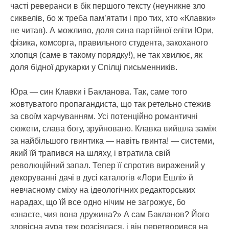
часті реверанси в бік першого тексту (неуникне зло
сиквелів, бо ж треба пам’ятати і про тих, хто «Клавки»
не читав). А можливо, доля сина партійної еліти Юри,
фізика, комсорга, правильного студента, закоханого
хлопця (саме в такому порядку!), не так хвилює, як
доля бідної друкарки у Спілці письменників.
Юра — син Клавки і Бакланова. Так, саме того
жовтуватого пропагандиста, що так ретельно стежив
за своїм харчуванням. Усі потенційно романтичні
сюжети, слава богу, зруйновано. Клавка вийшла заміж
за найбільшого гвинтика — навіть гвинта! — системи,
який їй трапився на шляху, і втратила свій
революційний запал. Тепер її спротив виражений у
декоруванні дачі в дусі каталогів «Лори Ешлі» й
невчасному сміху на ідеологічних редакторських
нарадах, що їй все одно нічим не загрожує, бо
«знаєте, чия вона дружина?» А сам Бакланов? Його
зловісна аура теж розсіялася, і він перетворився на