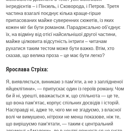
інгредієнтів – і Пінзель, і Сковорода, і Петров. Третя
частина взагалі поєднує кілька краще-гірше
припасованих майже суверенних сюжетів, із яких
кожен міг би бути романом. Парадоксально об’єднує
їх, на відміну від отієї найсильнішої другої частини,
майже цілковита відсутність інтриги – читачам
рухатися таким тестом може бути важко. Втім, хто
сказав, що велика проза – це має бути легко?
Ярослава Стріха:
Я, виявляється, виникаю з пам’яти, а не з заплідненої
яйцеклітини», — припускає один із героїв роману. Чом
би й ні, урешті, вважається ж, що спільнота — це те,
що вона пам’ятає, корпус спільних досвідів і історій.
Насправді ні, адже те, чого ми не згадуємо, з власної
волі чи вимушено, нітрохи не менш показове, ніж те,
що вирішуємо пам’ятати, — таким є центральний
аргумент «Амадоки», де в центрі опиняється не густе