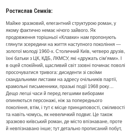
Ростислав Семків:
Майже зразковий, елегантний структурою роман, у
якому фактично немає нічого зайвого. Як
продовження торішньої «Клавки» нам пропонують
глянути зсередини на життя наступного покоління —
золотої молоді 1960-х. Столичний Київ, четверо друзів,
їхні батьки з ЦК, КДБ, ЛКМСУ, які «дружать сім’ями». І
в оцей спокійний, щасливий світ ззовні починає поволі
просочуватися тривога: дисиденти зі своїми
скандальними листами на адресу очільників партії,
крамольні письменники, празькі події 1968 року…
Дещо легші часи й перед легшими виборами
опиняються персонажі, ніж за попереднього
покоління, втім, і тут є місце принциповості, сміливості
та навіть чомусь, як невеличкий подвиг. Це також
зразково київський роман, де місто впізнаване, проте
й невпізнавано інше; тут детально прописаний побут,