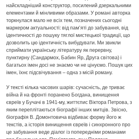
найскладніший конструктор, посилений дзеркальними
елементами й мінливими образами. У романі авторка
торкнулася мало не всіх тем, позначених сьогодні
маркером актуальності: від пам’яті до забування, від
ідентичності до пошуку тяглої мистецької традиції, що
дозволить цю ідентичність вибудувати. Ми звикли
сприймати українську літературу як перервну,
пунктирну (Сандармох, Бабин Яр, Друга світова) і
багатьох імен досі не знаємо чи не цінуємо. Пошук цих
імен, їхнє підсвічування – одна з місій роману.
У тексті кілька часових шарів: сучасність, де триває
війна й на фронті поранено Богдана, винищення
євреїв у Бучачі в 1941-му, життєпис Віктора Петрова, з
яким переплітаються біографії інших митців. Звісно,
біографія В. Домонтовича відбиває форму його ж
текстів, а історія винищення євреїв і синхронного про
це забування веде діалог із попередніми романами