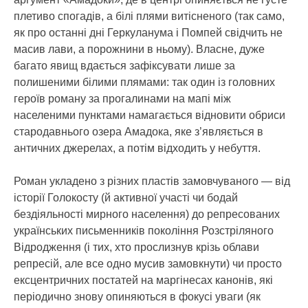
плетиво спогадів, а білі плями витісненого (так само,
як про останні дні Геркуланума і Помпей свідчить не
масив лави, а порожнини в ньому). Власне, дуже
багато явищ вдається зафіксувати лише за
полишеними білими плямами: так один із головних
героїв роману за прогалинами на мапі між
населеними пунктами намагається відновити обриси
стародавнього озера Амадока, яке з’являється в
античних джерелах, а потім відходить у небуття.
Роман укладено з різних пластів замовчуваного — від
історії Голокосту (й активної участі чи бодай
бездіяльності мирного населення) до репресованих
українських письменників покоління Розстріляного
Відродження (і тих, хто прослизнув крізь облави
репресій, але все одно мусив замовкнути) чи просто
ексцентричних постатей на маргінесах канонів, які
періодично знову опиняються в фокусі уваги (як