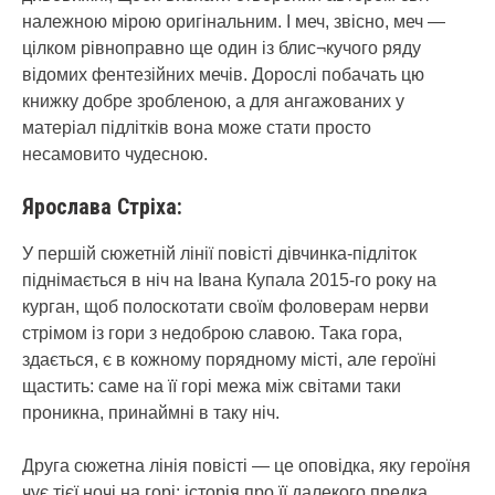
належною мірою оригінальним. І меч, звісно, меч —
цілком рівноправно ще один із блис¬кучого ряду
відомих фентезійних мечів. Дорослі побачать цю
книжку добре зробленою, а для ангажованих у
матеріал підлітків вона може стати просто
несамовито чудесною.
Ярослава Стріха:
У першій сюжетній лінії повісті дівчинка-підліток
піднімається в ніч на Івана Купала 2015-го року на
курган, щоб полоскотати своїм фоловерам нерви
стрімом із гори з недоброю славою. Така гора,
здається, є в кожному порядному місті, але героїні
щастить: саме на її горі межа між світами таки
проникна, принаймні в таку ніч.
Друга сюжетна лінія повісті — це оповідка, яку героїня
чує тієї ночі на горі: історія про її далекого предка,