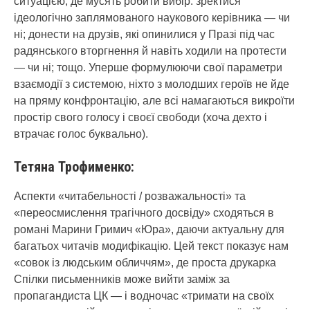
ситуацією, де мусять робити вибір: зректися
ідеологічно заплямованого наукового керівника — чи
ні; донести на друзів, які опинилися у Празі під час
радянського вторгнення й навіть ходили на протести
— чи ні; тощо. Уперше формулюючи свої параметри
взаємодії з системою, ніхто з молодших героїв не йде
на пряму конфронтацію, але всі намагаються викроїти
простір свого голосу і своєї свободи (хоча дехто і
втрачає голос буквально).
Тетяна Трофименко:
Аспекти «читабельності / розважальності» та
«переосмислення трагічного досвіду» сходяться в
романі Марини Гримич «Юра», даючи актуальну для
багатьох читачів модифікацію. Цей текст показує нам
«совок із людським обличчям», де проста друкарка
Спілки письменників може вийти заміж за
пропагандиста ЦК — і водночас «тримати на своїх