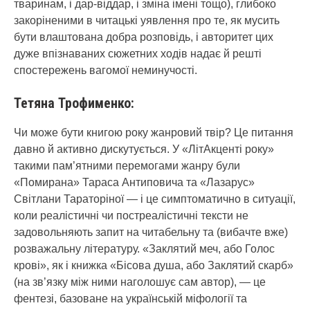
тваринам, і дар-віддар, і зміна імені тощо), глибоко
закоріненими в читацькі уявлення про те, як мусить
бути влаштована добра розповідь, і авторитет цих
дуже впізнаваних сюжетних ходів надає й решті
спостережень вагомої неминучості.
Тетяна Трофименко:
Чи може бути книгою року жанровий твір? Це питання
давно й активно дискутується. У «ЛітАкценті року»
такими пам’ятними перемогами жанру були
«Помирана» Тараса Антиповича та «Лазарус»
Світлани Тараторіної — і це симптоматично в ситуації,
коли реалістичні чи постреалістичні тексти не
задовольняють запит на читабельну та (вибачте вже)
розважальну літературу. «Заклятий меч, або Голос
крові», як і книжка «Бісова душа, або Заклятий скарб»
(на зв’язку між ними наголошує сам автор), — це
фентезі, базоване на українській міфології та