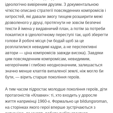
ідеологічно вивіреним друзям. З документальною
чіткістю описано стратегії повсякденних компромісів і
хитростей, які давали змогу тихцем розширити межі
дозволеного у друці, протягнути не зовсім безпечні
тексти й імена у видавничий план, а потім за потреби
покаятися в ідеологічному переступі так, щоб зберегти
голови й робочі місця (чи бодай щоб за це
розплатилися невидимі кадри, а не перспективні
автори — ціна компромісів завжди висока). Завдяки
цим повсякденним компромісам, невидимим,
негероїчним і глибоко неоднозначним, залишається
значно менше клаптів випаленої землі, ніж могло би
бути, — вірить старше покоління героїв.
А тим часом підростає молодше покоління героїв, діти
протагоністів «Клавки»: ті, хто входить у доросле
життя наприкінці 1960-х. Формально це bildungsroman,
на сторінках якого герої вперше зустрічаються з