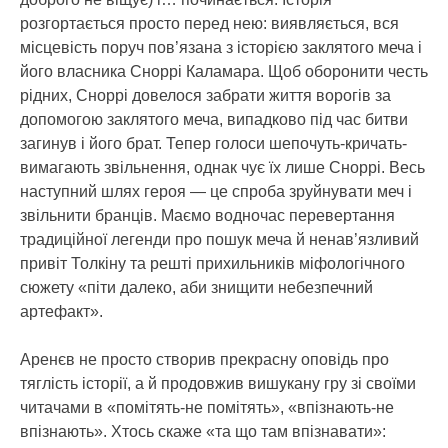
розгортається просто перед нею: виявляється, вся
місцевість поруч пов’язана з історією заклятого меча і
його власника Сноррі Каламара. Щоб оборонити честь
рідних, Сноррі довелося забрати життя ворогів за
допомогою заклятого меча, випадково під час битви
загинув і його брат. Тепер голоси шепочуть-кричать-
вимагають звільнення, однак чує їх лише Сноррі. Весь
наступний шлях героя — це спроба зруйнувати меч і
звільнити бранців. Маємо водночас перевертання
традиційної легенди про пошук меча й ненав’язливий
привіт Толкіну та решті прихильників міфологічного
сюжету «піти далеко, аби знищити небезпечний
артефакт».
Аренєв не просто створив прекрасну оповідь про
тяглість історії, а й продовжив вишукану гру зі своїми
читачами в «помітять-не помітять», «впізнають-не
впізнають». Хтось скаже «та що там впізнавати»: