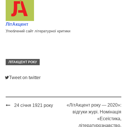
ЛітАкцент
Улюблений сайт літературної критики
ЛІТАКЦЕНТ РОКУ
Tweet on twitter
«ЛітАкцент року — 2020»:
24 січня 1921 року
Post
відгуки журі. Номінація
navigation
«Есеїстика,
літературознавство,