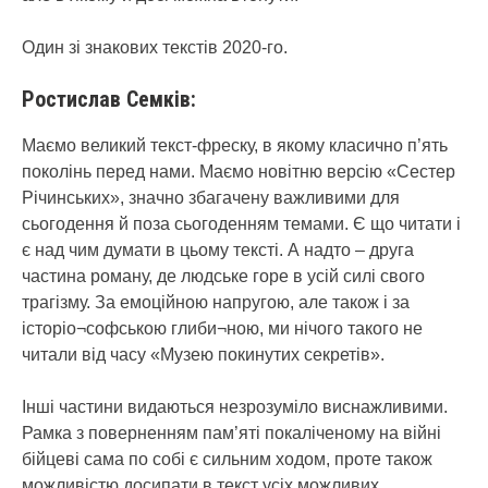
Один зі знакових текстів 2020-го.
Ростислав Семків:
Маємо великий текст-фреску, в якому класично п’ять
поколінь перед нами. Маємо новітню версію «Сестер
Річинських», значно збагачену важливими для
сьогодення й поза сьогоденням темами. Є що читати і
є над чим думати в цьому тексті. А надто – друга
частина роману, де людське горе в усій силі свого
трагізму. За емоційною напругою, але також і за
історіо¬софською глиби¬ною, ми нічого такого не
читали від часу «Музею покинутих секретів».
Інші частини видаються незрозуміло виснажливими.
Рамка з поверненням пам’яті покаліченому на війні
бійцеві сама по собі є сильним ходом, проте також
можливістю досипати в текст усіх можливих