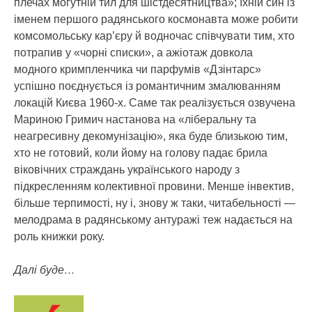
плечах могутній тил для шістдесятництва»; їхній син із
іменем першого радянського космонавта може робити
комсомольську кар’єру й водночас співчувати тим, хто
потрапив у «чорні списки», а ажіотаж довкола
модного кримпленчика чи парфумів «Дзінтарс»
успішно поєднується із романтичним змалюванням
локацій Києва 1960-х. Саме так реалізується озвучена
Мариною Гримич настанова на «ліберальну та
неагресивну декомунізацію», яка буде близькою тим,
хто не готовий, коли йому на голову падає брила
віковічних страждань українського народу з
підкресленням колективної провини. Менше інвектив,
більше терпимості, ну і, знову ж таки, читабельності —
мелодрама в радянському антуражі теж надається на
роль книжки року.
Далі буде…