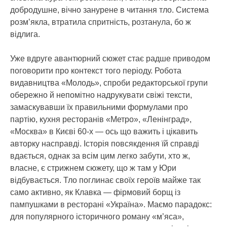
добродушне, вічно занурене в читання тло. Система
розм’якла, втратила спритність, розтанула, бо ж
відлига.
Уже вдруге авантюрний сюжет стає радше приводом
поговорити про контекст того періоду. Робота
видавництва «Молодь», спроби редакторської групи
обережно й непомітно надрукувати свіжі тексти,
замаскувавши їх правильними формулами про
партію, кухня ресторанів «Метро», «Ленінград»,
«Москва» в Києві 60-х — ось що важить і цікавить
авторку насправді. Історія повсякдення їй справді
вдається, однак за всім цим легко забути, хто ж,
власне, є стрижнем сюжету, що ж там у Юри
відбувається. Тло поглинає своїх героїв майже так
само активно, як Клавка — фірмовий борщ із
пампушками в ресторані «Україна». Маємо парадокс:
для популярного історичного роману «м’яса»,