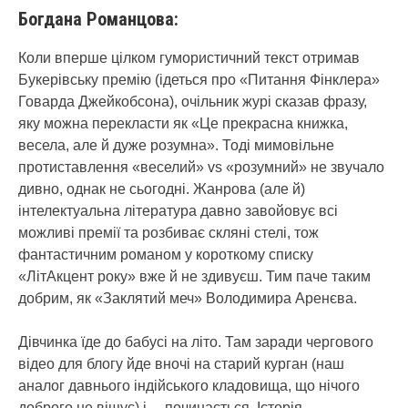
Богдана Романцова:
Коли вперше цілком гумористичний текст отримав
Букерівську премію (ідеться про «Питання Фінклера»
Говарда Джейкобсона), очільник журі сказав фразу,
яку можна перекласти як «Це прекрасна книжка,
весела, але й дуже розумна». Тоді мимовільне
протиставлення «веселий» vs «розумний» не звучало
дивно, однак не сьогодні. Жанрова (але й)
інтелектуальна література давно завойовує всі
можливі премії та розбиває скляні стелі, тож
фантастичним романом у короткому списку
«ЛітАкцент року» вже й не здивуєш. Тим паче таким
добрим, як «Заклятий меч» Володимира Аренєва.
Дівчинка їде до бабусі на літо. Там заради чергового
відео для блогу йде вночі на старий курган (наш
аналог давнього індійського кладовища, що нічого
доброго не віщує) і… починається. Історія