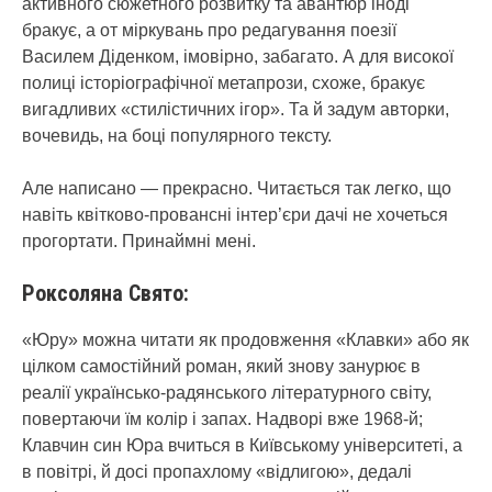
активного сюжетного розвитку та авантюр іноді
бракує, а от міркувань про редагування поезії
Василем Діденком, імовірно, забагато. А для високої
полиці історіографічної метапрози, схоже, бракує
вигадливих «стилістичних ігор». Та й задум авторки,
вочевидь, на боці популярного тексту.
Але написано — прекрасно. Читається так легко, що
навіть квітково-провансні інтер’єри дачі не хочеться
прогортати. Принаймні мені.
Роксоляна Свято:
«Юру» можна читати як продовження «Клавки» або як
цілком самостійний роман, який знову занурює в
реалії українсько-радянського літературного світу,
повертаючи їм колір і запах. Надворі вже 1968-й;
Клавчин син Юра вчиться в Київському університеті, а
в повітрі, й досі пропахлому «відлигою», дедалі