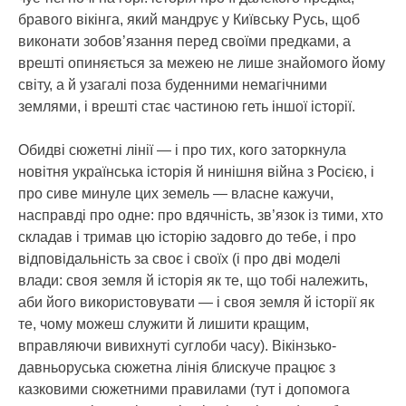
бравого вікінга, який мандрує у Київську Русь, щоб
виконати зобов’язання перед своїми предками, а
врешті опиняється за межею не лише знайомого йому
світу, а й узагалі поза буденними немагічними
землями, і врешті стає частиною геть іншої історії.
Обидві сюжетні лінії — і про тих, кого заторкнула
новітня українська історія й нинішня війна з Росією, і
про сиве минуле цих земель — власне кажучи,
насправді про одне: про вдячність, зв’язок із тими, хто
складав і тримав цю історію задовго до тебе, і про
відповідальність за своє і своїх (і про дві моделі
влади: своя земля й історія як те, що тобі належить,
аби його використовувати — і своя земля й історії як
те, чому можеш служити й лишити кращим,
вправляючи вивихнуті суглоби часу). Вікінзько-
давньоруська сюжетна лінія блискуче працює з
казковими сюжетними правилами (тут і допомога