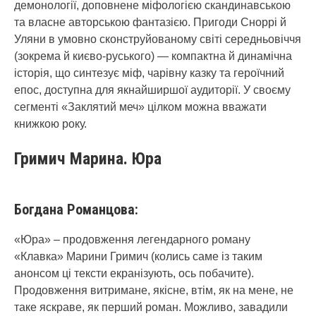
демонології, доповнене міфологією скандинавською
та власне авторською фантазією. Пригоди Сноррі й
Уляни в умовно сконструйованому світі середньовіччя
(зокрема й києво-руського) — компактна й динамічна
історія, що синтезує міф, чарівну казку та героїчний
епос, доступна для якнайширшої аудиторії. У своєму
сегменті «Заклятий меч» цілком можна вважати
книжкою року.
Гримич Марина. Юра
Богдана Романцова:
«Юра» – продовження легендарного роману
«Клавка» Марини Гримич (колись саме із таким
анонсом ці тексти екранізують, ось побачите).
Продовження витримане, якісне, втім, як на мене, не
таке яскраве, як перший роман. Можливо, завадили