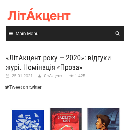
Skip
to
content
Main Menu
«ЛітАкцент року — 2020»: відгуки
журі. Номінація «Проза»
25.01.2021
ЛітАкцент
1 425
Tweet on twitter