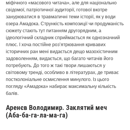
міфічного «масового читача», але для національно
свідомої, патріотичної аудиторії, готової вкотре
занурюватися в травматичні теми історії, як у води
озера Амадока. Стрункість композиції чи продуманість
сюжету стають тут питанням другорядним, а
ідеологічний складник сприймається як однозначний
плюс. І хоча постійне роз’ятрювання кривавих
історичних ран мені видається дещо мазохістичним
задоволенням, видається, що багато читачів його
потребують. До того ж такі твори лишаються у
світовому тренді, особливо в літературах, де триває
постколоніальне осмислення минулого. Із цього
погляду «Амадока» набирає максимальну кількість
балів.
Аренєв Володимир. Заклятий меч
(Аба-ба-га-ла-ма-га)