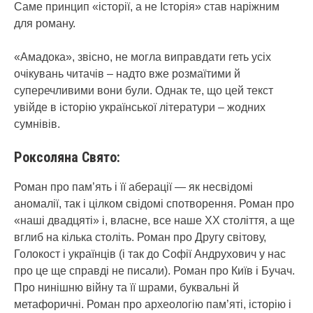
Саме принцип «історії, а не Історія» став наріжним
для роману.
«Амадока», звісно, не могла виправдати геть усіх
очікувань читачів – надто вже розмаїтими й
суперечливими вони були. Однак те, що цей текст
увійде в історію української літератури – жодних
сумнівів.
Роксоляна Свято:
Роман про пам’ять і її аберації — як несвідомі
аномалії, так і цілком свідомі спотворення. Роман про
«наші двадцяті» і, власне, все наше ХХ століття, а ще
вглиб на кілька століть. Роман про Другу світову,
Голокост і українців (і так до Софії Андрухович у нас
про це ще справді не писали). Роман про Київ і Бучач.
Про нинішню війну та її шрами, буквальні й
метафоричні. Роман про археологію пам’яті, історію і