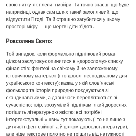
свою нитку, як плели її мойри. Ти точно знаєш, що буде
наприкінці, однак сам шлях такий захопливий, що
відпустити її годі. Та й страшно загубитися у цьому
просторі міфу — ще мертві діти з’їдять.
Роксоляна Свято:
Той випадок, коли формально підлітковий роман
цілком заслуговує опинитися в «дорослому» списку
фіналістів: фентезі на свіжому й не заяложеному
історичному матеріалі (і то доволі несподіваному для
українського контексту); казка, у якій слов’янські
фольклор та історія природно поєднуються зі
скандинавськими, а давні часи переплітаються зі
сучасністю; твір, зрозумілий підліткам, який дорослих
потішить літературною якістю: всі потрібні
інтертекстуальні «шви» тут показують (і то не лише з
дитячої і фентезійної, а й цілком дорослої літератури),
але ніде текстове полотно не тріщить від натужності