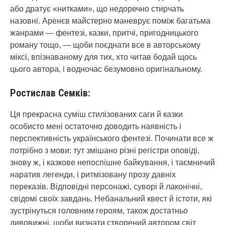
або дратує «нитками», що недоречно стирчать
назовні. Аренєв майстерно маневрує поміж багатьма
жанрами — фентезі, казки, притчі, пригодницького
роману тощо, — щоби поєднати все в авторському
міксі, впізнаваному для тих, хто читав бодай щось
цього автора, і водночас безумовно оригінальному.
Ростислав Семків:
Ця прекрасна суміш стилізованих саги й казки
особисто мені остаточно доводить наявність і
перспективність українського фентезі. Починати все ж
потрібно з мови: тут змішано різні регістри оповіді,
знову ж, і казкове непоспішне байкування, і таємничий
наратив легенди, і ритмізовану прозу давніх
переказів. Відповідні персонажі, суворі й лаконічні,
свідомі своїх завдань. Небанальний квест й істоти, які
зустрінуться головним героям, також достатньо
дивовижні, щоби визнати створений автором світ