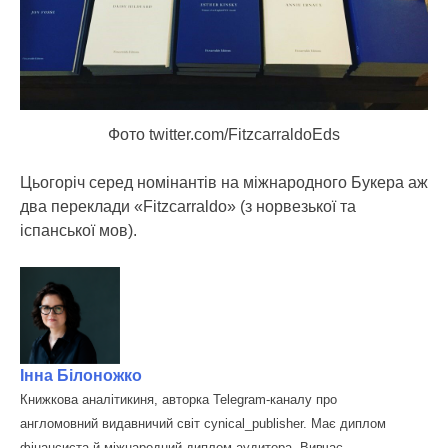
Фото twitter.com/FitzcarraldoEds
Цьогоріч серед номінантів на міжнародного Букера аж
два переклади «Fitzcarraldo» (з норвезької та
іспанської мов).
Інна Білоножко
Книжкова аналітикиня, авторка Telegram-каналу про
англомовний видавничий світ cynical_publisher. Має диплом
фінансиста й міжнародний диплом аудитора. Вивчає