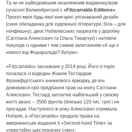
Та чи не найвідомішим незалежним видавництвом
сучасної Великобританії є
«Fitzcarraldo Editions»
.
Проєкт-мрія будь-якої книгарні: упізнаваний дизайн
(синя обкладинка для художньої літератури, біла – для
нонфікшну), двоє Нобелівських лауреатів у доробку
(Світлана Алексієвич та Ольга Токарчук) і натовпи
покупців із одними і тим самим запитанням «А що є
нового від Фіцкаральдо? Купую».
«Fitzcarraldo» засноване у 2014 році. Його історія
почалася із відвідин Жаком Тестардом
Франкфуртського книжкового ярмарку, де він
домовився про придбання прав на книгу Світлани
Алексієвич. Тестард заплатив найбільший у своєму
житті аванс – 3500 фунтів (близько 120 тис. грн) і не
прогадав. Наступного ж року Алексієвич отримала
Нобеля, а «Fitzcarraldo» продало права на
американське видання її «Second-hand Time» за
«пристойну шестизначну суму».