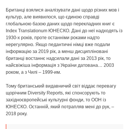
Британці взялися аналізувати дані щодо різних мов і
культур, але виявилося, що єдиною справді
глобальною базою даних щодо перекладних книг є
Index Translationum ЮНЕСКО. Дані до неї надходять із
1930-х років, проте останніми роками надто
нерегулярно. Якщо педантичні німці вже подали
інформацію за 2019 рік, а менш дисципліновані
британці востаннє надсилали дані за 2013 рік, то
найсвіжіша інформація з України датована… 2003
роком, а з Чилі – 1999-им.
Тому британський видавничий світ віддає перевагу
щорічним Diversity Reports, які спонсорують то
західноєвропейські культурні фонди, то ООН із
ЮНЕСКО. Останній, який потрапляв мені до рук, –
2018 року.