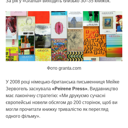
За рік у «Granta» виходить близько 30–35 книжок.
Фото granta.com
У 2008 році німецько-британська письменниця Мейке
Зервогель заснувала
«Peirene Press».
Видавництво
має лаконічну стратегію: «Ми друкуємо сучасні
європейські новели обсягом до 200 сторінок, щоб ви
могли прочитати книжку тривалістю як перегляд
одного фільму».