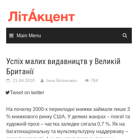
Skip
to
content
Main Menu
Успіх малих видавництв у Великій
Британії
21.04.2020
Інна Білоножко
784
Tweet on twitter
На початку 2000-х перекладні книжки займали лише 3
% книжкового ринку США. У деяких жанрах – поезії та
художній прозі – частка заледве сягала 0,7 %. Як на
багатонаціональну та мультикультурну наддержаву –