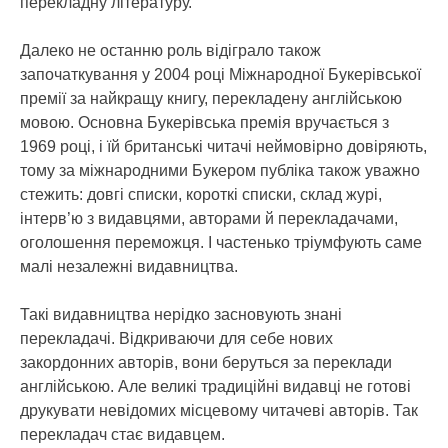
перекладну літературу.
Далеко не останню роль відіграло також
започаткування у 2004 році Міжнародної Букерівської
премії за найкращу книгу, перекладену англійською
мовою. Основна Букерівська премія вручається з
1969 році, і їй британські читачі неймовірно довіряють,
тому за міжнародними Букером публіка також уважно
стежить: довгі списки, короткі списки, склад журі,
інтерв’ю з видавцями, авторами й перекладачами,
оголошення переможця. І частенько тріумфують саме
малі незалежні видавництва.
Такі видавництва нерідко засновують знані
перекладачі. Відкриваючи для себе нових
закордонних авторів, вони беруться за переклади
англійською. Але великі традиційні видавці не готові
друкувати невідомих місцевому читачеві авторів. Так
перекладач стає видавцем.