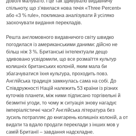
доволі малувато. І це так здивувало видавничу
спільноту, що з’явилася нова течія «Three Percent»
або «3 % rule», покликана аналізувати й усіляко
заохочувати видання перекладів.
Решта англомовного видавничого світу швидко
погодилася із американськими даними: дійсно не
більш ніж 3 %. Британські інтелектуали дещо
здивовано усвідомили, що все розмаїття культур
колишніх британських колоній, яким мала би
збагачуватися їхня культура, проходить повз.
Англійська традиція замкнулась сама на собі. До
Співдружності Націй належить 53 країни із різних
куточків планети, між ними підписано торгівельні й
безмитні угоди, то чому ж ситуація знову нагадує
імперіалістичні часи? Англійська література без
зусиль потрапляє до книгарень колишніх колоній, а от
видати та вдало продати переклади з інших мов у
самій Британії – завдання надскладне.