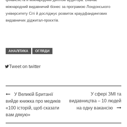
міжнародний видавничий бізнес за програмою Лондонського
університету Сіті й досліджує розвиток краудфандингових
видавничих діджитал-проєктів.
АНАЛІТИКА
ОГЛЯДИ
Tweet on twitter
У сфері ЗМІ та
У Великій Британії
Post
видавництва – 10 людей
вийде книжка про медиків
navigation
«100 історій, щоб сказати
на одну вакансію
вам дякую»