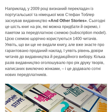
Наприклад, у 2009 році визнаний перекладач із
португальської та німецької мов Стефан Тоблер
заснував видавництво
«And Other Stories»
. Сьогодні
це шість книг на рік, які можна придбати й окремо, і
пакетом за передплатною схемою (subscription model).
Цією схемою щорічно користуються 1400 читачів.
Уявіть, що ви ще не видали книгу, але вже знаєте про
гарантовано проданий наклад. І уявіть рівень довіри
читачів до видавництва й редакційного вибору. Кілька
разів видавництво оголошувало про рік друку творів,
написаних виключно жінками, – і це додавало сотні
нових передплатників.