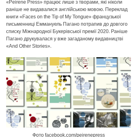
«Peirene Press» працює лише з творами, які ніколи
раніше не видавалися англійською мовою. Переклад
книги «Faces on the Tip of My Tongue» французької
письменниці Еммануель Пагано потрапив до довгого
списку Міжнародної Букерівської премії 2020. Раніше
Пагано друкувалася у вже загаданому видавництві
«And Other Stories».
Фото facebook.com/peirenepress