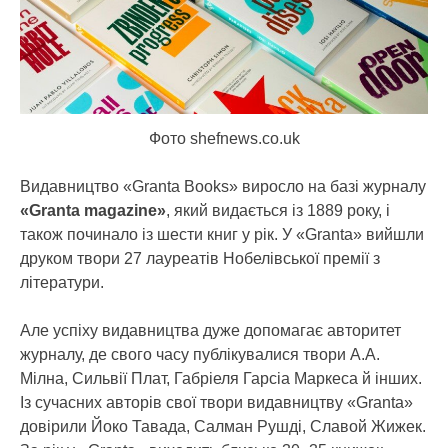
Фото shefnews.co.uk
Видавництво «Granta Books» виросло на базі журналу
«Granta magazine»
, який видається із 1889 року, і
також починало із шести книг у рік. У «Granta» вийшли
друком твори 27 лауреатів Нобелівської премії з
літератури.
Але успіху видавництва дуже допомагає авторитет
журналу, де свого часу публікувалися твори А.А.
Мілна, Сильвії Плат, Габріеля Гарсіа Маркеса й інших.
Із сучасних авторів свої твори видавництву «Granta»
довірили Йоко Тавада, Салман Рушді, Славой Жижек.