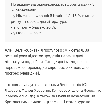
На відміну від американських та британських 3
% перекладів:
• у Німеччині, Франції й Італії – 12–15 % книг на
ринку – перекладна література,
• в Іспанії – близько 20 %,
• у Польщі – 33 %.
Але і Великобританія поступово змінюється. За
останні роки відсоток продажів перекладної
літератури подвоївся. Так, це досі мало, так, це
переважно переклади з європейських мов, але
прогрес очевидний.
І основна заслуга за авторами бестселерів (Стіг
Ларссон, Халед Хоссейні, Ю Несбьо, Елена Ферранте,
Ісабель Альєнде), а також за малими незалежними
британськими видавництвами, які взяли курс на