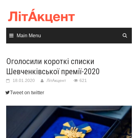
Skip
to
content
Main Menu
Оголосили короткі списки
Шевченківської премії-2020
18.01.2020
ЛітАкцент
621
Tweet on twitter