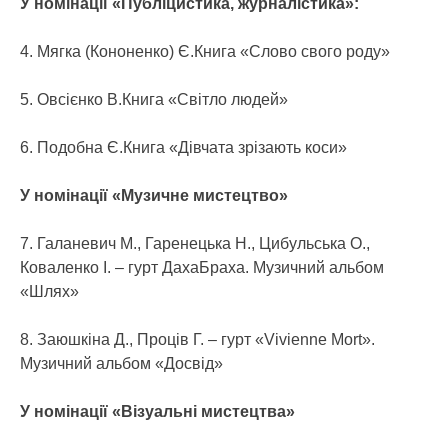
У номінації «Публіцистика, журналістика»:
4. Мягка (Кононенко) Є.Книга «Слово свого роду»
5. Овсієнко В.Книга «Світло людей»
6. Подобна Є.Книга «Дівчата зрізають коси»
У номінації «Музичне мистецтво»
7. Галаневич М., Гаренецька Н., Цибульська О.,
Коваленко І. – гурт ДахаБраха. Музичний альбом
«Шлях»
8. Заюшкіна Д., Проців Г. – гурт «Vivienne Mort».
Музичний альбом «Досвід»
У номінації «Візуальні мистецтва»