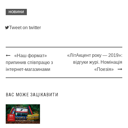
НОВИНИ
Tweet on twitter
«ЛітАкцент року — 2019»:
«Наш формат»
Post
відгуки журі. Номінація
припинив співпрацю з
navigation
інтернет-магазинами
«Поезія»
ВАС МОЖЕ ЗАЦІКАВИТИ