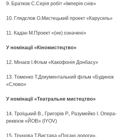
9. Братков С.Серія робіт «Імперія снів»
10. Глядєлов О.Мистецький проект «Карусель»
11. Кадан М.Проект «(не) означені»
У номінації «Кіномистецтво»
12. Мінаєв І.Фільм «Какофонія Донбасу»
13. Томенко Т.Документальний фільм «Будинок
«Слово»
У номінації «Театральне мистецтво»
14. Троїцький В., Григорів Р., Разумейко І. Опера-
реквієм «ЙОВ» (IYOV)
15. Трунова Т.Вистава «Погані дороги».