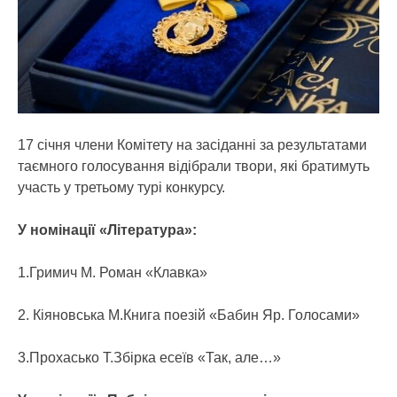
17 січня члени Комітету на засіданні за результатами
таємного голосування відібрали твори, які братимуть
участь у третьому турі конкурсу.
У номінації «Література»:
1.Гримич М. Роман «Клавка»
2. Кіяновська М.Книга поезій «Бабин Яр. Голосами»
3.Прохасько Т.Збірка есеїв «Так, але…»