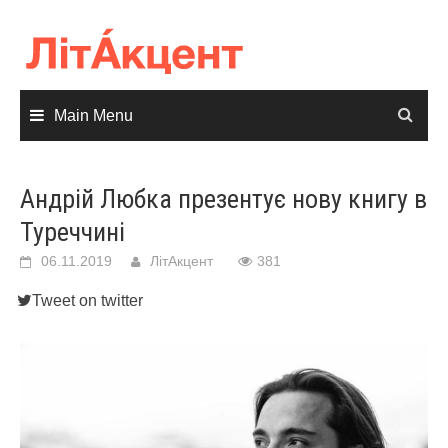
Skip
to
content
Main Menu
Андрій Любка презентує нову книгу в
Туреччині
06.11.2019
ЛітАкцент
381
Tweet on twitter