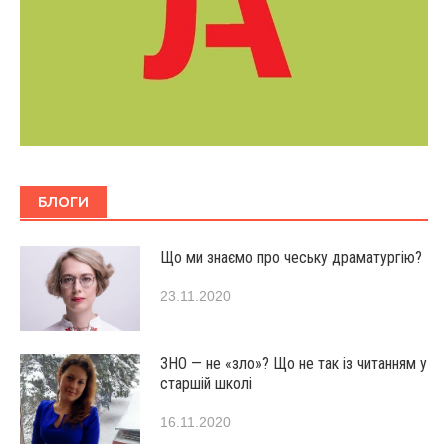
БЛОГИ
Що ми знаємо про чеську драматургію?
23.11.2020
ЗНО — не «зло»? Що не так із читанням у
старшій школі
16.11.2020