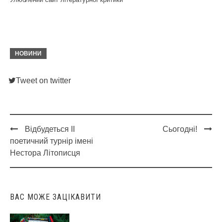
НОВИНИ
Tweet on twitter
Відбудеться II
Сьогодні!
Post
поетичний турнір імені
navigation
Нестора Літописця
ВАС МОЖЕ ЗАЦІКАВИТИ